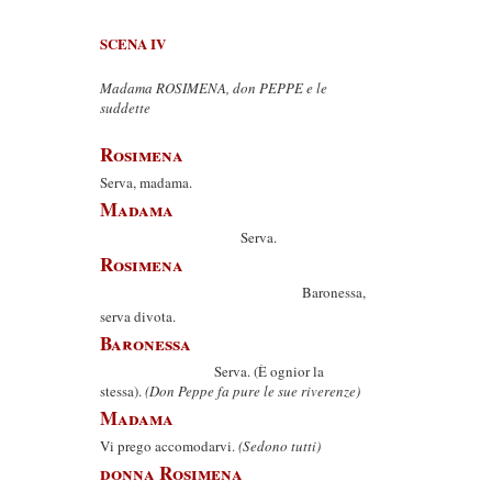
SCENA IV
Madama ROSIMENA, don PEPPE e le
suddette
Rosimena
Serva, madama.
Madama
Serva.
Rosimena
Baronessa,
serva divota.
Baronessa
Serva. (È ognior la
stessa).
(Don Peppe fa pure le sue riverenze)
Madama
Vi prego accomodarvi.
(Sedono tutti)
donna Rosimena