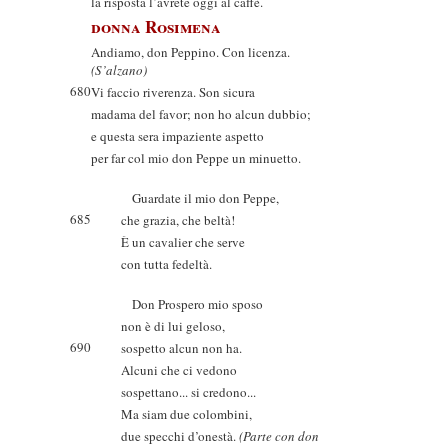
la risposta l’avrete oggi al caffè.
donna Rosimena
Andiamo, don Peppino. Con licenza.
(S’alzano)
680
Vi faccio riverenza. Son sicura
madama del favor; non ho alcun dubbio;
e questa sera impaziente aspetto
per far col mio don Peppe un minuetto.
Guardate il mio don Peppe,
685
che grazia, che beltà!
È un cavalier che serve
con tutta fedeltà.
Don Prospero mio sposo
non è di lui geloso,
690
sospetto alcun non ha.
Alcuni che ci vedono
sospettano... si credono...
Ma siam due colombini,
due specchi d’onestà.
(Parte con don