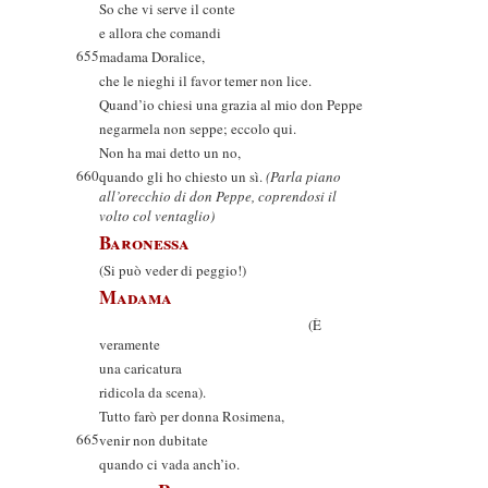
So che vi serve il conte
e allora che comandi
655
madama Doralice,
che le nieghi il favor temer non lice.
Quand’io chiesi una grazia al mio don Peppe
negarmela non seppe; eccolo qui.
Non ha mai detto un no,
660
quando gli ho chiesto un sì.
(Parla piano
all’orecchio di don Peppe, coprendosi il
volto col ventaglio)
Baronessa
(Si può veder di peggio!)
Madama
(È
veramente
una caricatura
ridicola da scena).
Tutto farò per donna Rosimena,
665
venir non dubitate
quando ci vada anch’io.