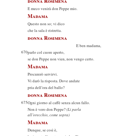
donna Rosimena
E meco venirà don Peppe mio.
Madama
Questo non so; vi dico
che la sala è ristretta.
donna Rosimena
E ben madama,
670
parlo col cuore aperto,
se don Peppe non vien, non vengo certo.
Madama
Procurerò servirvi.
Vi darò la risposta. Dove andate
pria dell’ora del ballo?
donna Rosimena
675
Ogni giorno al caffè senza alcun fallo.
Non è vero don Peppe?
(Li parla
all’orecchio, come sopra)
Madama
Dunque, se così è,