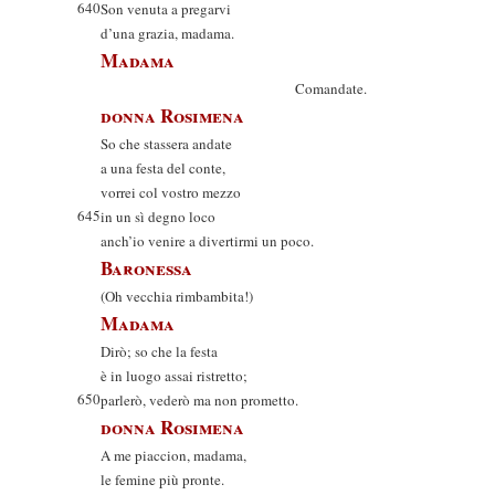
640
Son venuta a pregarvi
d’una grazia, madama.
Madama
Comandate.
donna Rosimena
So che stassera andate
a una festa del conte,
vorrei col vostro mezzo
645
in un sì degno loco
anch’io venire a divertirmi un poco.
Baronessa
(Oh vecchia rimbambita!)
Madama
Dirò; so che la festa
è in luogo assai ristretto;
650
parlerò, vederò ma non prometto.
donna Rosimena
A me piaccion, madama,
le femine più pronte.