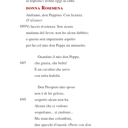
la risposta l’avrete oggi al caffè.
donna Rosimena
Andiamo, don Peppino. Con licenza.
(S’alzano)
680
Vi faccio riverenza. Son sicura
madama del favor; non ho alcun dubbio;
e questa sera impaziente aspetto
per far col mio don Peppe un minuetto.
Guardate il mio don Peppe,
685
che grazia, che beltà!
È un cavalier che serve
con tutta fedeltà.
Don Prospero mio sposo
non è di lui geloso,
690
sospetto alcun non ha.
Alcuni che ci vedono
sospettano... si credono...
Ma siam due colombini,
due specchi d’onestà.
(Parte con don