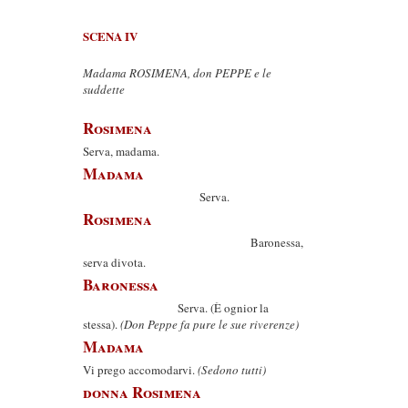
SCENA IV
Madama ROSIMENA, don PEPPE e le
suddette
Rosimena
Serva, madama.
Madama
Serva.
Rosimena
Baronessa,
serva divota.
Baronessa
Serva. (È ognior la
stessa).
(Don Peppe fa pure le sue riverenze)
Madama
Vi prego accomodarvi.
(Sedono tutti)
donna Rosimena