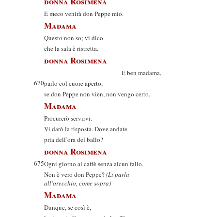
donna Rosimena
E meco venirà don Peppe mio.
Madama
Questo non so; vi dico
che la sala è ristretta.
donna Rosimena
E ben madama,
670
parlo col cuore aperto,
se don Peppe non vien, non vengo certo.
Madama
Procurerò servirvi.
Vi darò la risposta. Dove andate
pria dell’ora del ballo?
donna Rosimena
675
Ogni giorno al caffè senza alcun fallo.
Non è vero don Peppe?
(Li parla
all’orecchio, come sopra)
Madama
Dunque, se così è,