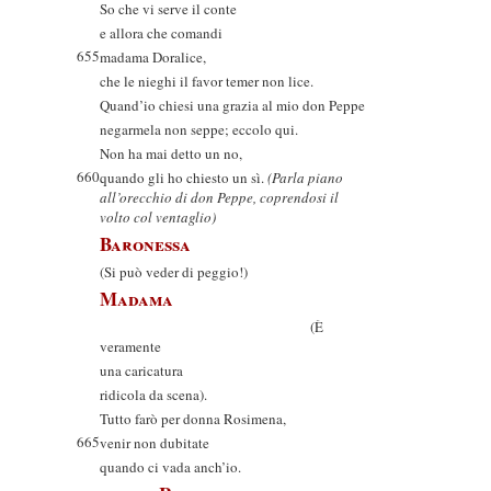
So che vi serve il conte
e allora che comandi
655
madama Doralice,
che le nieghi il favor temer non lice.
Quand’io chiesi una grazia al mio don Peppe
negarmela non seppe; eccolo qui.
Non ha mai detto un no,
660
quando gli ho chiesto un sì.
(Parla piano
all’orecchio di don Peppe, coprendosi il
volto col ventaglio)
Baronessa
(Si può veder di peggio!)
Madama
(È
veramente
una caricatura
ridicola da scena).
Tutto farò per donna Rosimena,
665
venir non dubitate
quando ci vada anch’io.