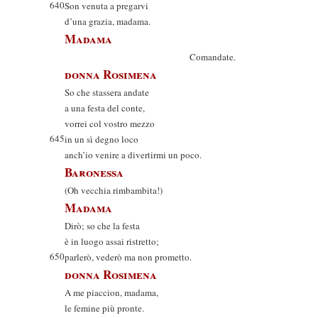
640
Son venuta a pregarvi
d’una grazia, madama.
Madama
Comandate.
donna Rosimena
So che stassera andate
a una festa del conte,
vorrei col vostro mezzo
645
in un sì degno loco
anch’io venire a divertirmi un poco.
Baronessa
(Oh vecchia rimbambita!)
Madama
Dirò; so che la festa
è in luogo assai ristretto;
650
parlerò, vederò ma non prometto.
donna Rosimena
A me piaccion, madama,
le femine più pronte.