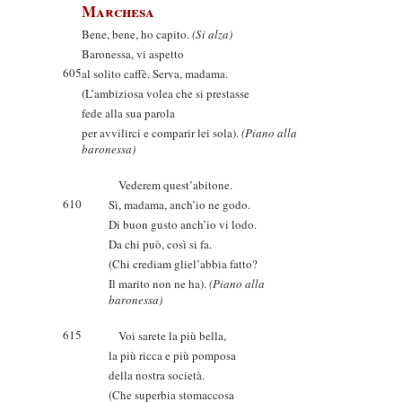
Marchesa
Bene, bene, ho capito.
(Si alza)
Baronessa, vi aspetto
605
al solito caffè. Serva, madama.
(L’ambiziosa volea che si prestasse
fede alla sua parola
per avvilirci e comparir lei sola).
(Piano alla
baronessa)
Vederem quest’abitone.
610
Sì, madama, anch’io ne godo.
Di buon gusto anch’io vi lodo.
Da chi può, così si fa.
(Chi crediam gliel’abbia fatto?
Il marito non ne ha).
(Piano alla
baronessa)
615
Voi sarete la più bella,
la più ricca e più pomposa
della nostra società.
(Che superbia stomaccosa