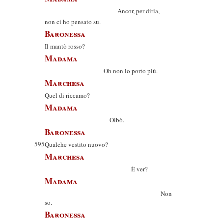
Ancor, per dirla,
non ci ho pensato su.
Baronessa
Il mantò rosso?
Madama
Oh non lo porto più.
Marchesa
Quel di riccamo?
Madama
Oibò.
Baronessa
595
Qualche vestito nuovo?
Marchesa
È ver?
Madama
Non
so.
Baronessa