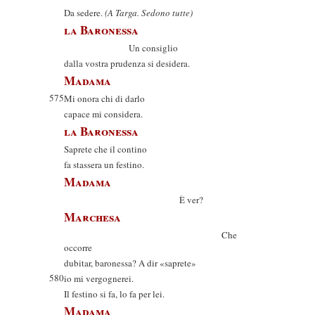
Da sedere.
(A Targa. Sedono tutte)
la Baronessa
Un consiglio
dalla vostra prudenza si desidera.
Madama
575
Mi onora chi di darlo
capace mi considera.
la Baronessa
Saprete che il contino
fa stassera un festino.
Madama
È ver?
Marchesa
Che
occorre
dubitar, baronessa? A dir «saprete»
580
io mi vergognerei.
Il festino si fa, lo fa per lei.
Madama