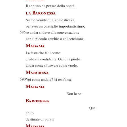
Il contino ha per me della bontà.
la Baronessa
Siamo venute qua, come diceva,
per aver un consiglio importantissimo;
585
se andar si deve alla conversazione
con il piccolo cerchio o col cerchione.
Madama
La festa che fa il conte
credo sia confidente. Ognuna puole
andar come si trova e come vuole.
Marchesa
590
Voi come andate?
(A madama)
Madama
Non lo so.
Baronessa
Qual
abito
destinate di porvi?
Madama