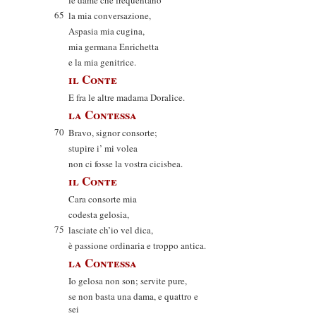
le dame che frequentano
65
la mia conversazione,
Aspasia mia cugina,
mia germana Enrichetta
e la mia genitrice.
il Conte
E fra le altre madama Doralice.
la Contessa
70
Bravo, signor consorte;
stupire i’ mi volea
non ci fosse la vostra cicisbea.
il Conte
Cara consorte mia
codesta gelosia,
75
lasciate ch’io vel dica,
è passione ordinaria e troppo antica.
la Contessa
Io gelosa non son; servite pure,
se non basta una dama, e quattro e
sei