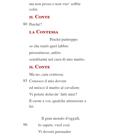
ma non posso e non vuo’ soffrir
colei.
il Conte
80
Perché?
la Contessa
Perché purtroppo
so che tentò quel labbro
prosontuoso, ardito
screditarmi nel cuor di mio marito.
il Conte
Ma no, cara contessa.
85
Conosco il mio dovere
ed unisco il marito al cavaliere.
Vi potete doler de’ fatti miei?
Il cuore a voi, qualche attenzione a
lei.
Il gran mondo d’oggidì,
90
lo sapete, vuol così.
Vi dovete persuader