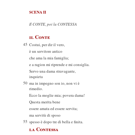
SCENA II
Il CONTE, poi la CONTESSA
il Conte
45
Costui, per dir il vero,
è un servitore antico
che ama la mia famiglia;
e a ragion mi riprende e mi consiglia.
Servo una dama stravagante,
inquieta
50
ma in impegno son io, non vi è
rimedio.
Ecco la moglie mia; povera dama!
Questa merita bene
essere amata ed essere servita;
ma servitù di sposo
55
spesso è dopo tre dì bella e finita.
la Contessa