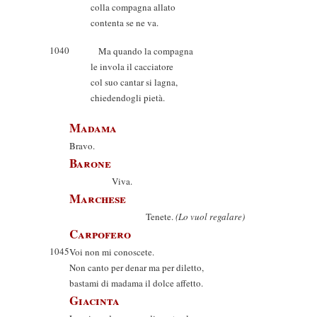
colla compagna allato
contenta se ne va.
1040
Ma quando la compagna
le invola il cacciatore
col suo cantar si lagna,
chiedendogli pietà.
Madama
Bravo.
Barone
Viva.
Marchese
Tenete.
(Lo vuol regalare)
Carpofero
1045
Voi non mi conoscete.
Non canto per denar ma per diletto,
bastami di madama il dolce affetto.
Giacinta