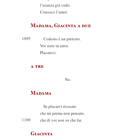
l’usanza già vedo.
Conosco l’amor.
Madama, Giacinta a due
1095
Codesto è un pretesto.
Voi siete in error.
Placatevi.
a tre
No.
Madama
Se placarvi ricusate
che mi prema non pensate,
1100
che di voi non so che far.
Giacinta