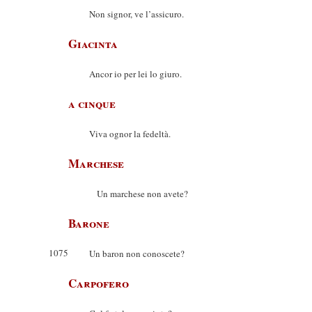
Non signor, ve l’assicuro.
Giacinta
Ancor io per lei lo giuro.
a cinque
Viva ognor la fedeltà.
Marchese
Un marchese non avete?
Barone
1075
Un baron non conoscete?
Carpofero