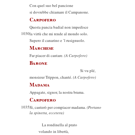
Con quel suo bel pancione
si dovrebbe chiamare il Campanone.
Carpofero
Questa pancia badial non impedisce
1030
la virtù che mi rende al mondo solo.
Supero il canarino e ’l rusignuolo.
Marchese
Far piacer di cantare.
(A Carpofero)
Barone
Si vu plé,
monsieur Trippon, chanté.
(A Carpofero)
Madama
Appagate, signor, la nostra brama.
Carpofero
1035
Sì, canterò per compiacer madama.
(Portano
la spinetta, eccetera)
La rondinella al prato
volando in libertà,