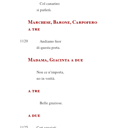
Col canarino
si parlerà.
Marchese, Barone, Carpofero
a tre
1120
Andiamo fuor
di questa porta.
Madama, Giacinta a due
Non ce n’importa,
no in verità.
a tre
Belle graziose.
a due
1125
Cari sguaiati.