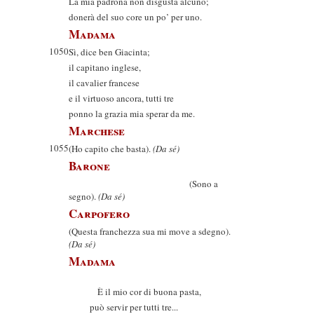
La mia padrona non disgusta alcuno;
donerà del suo core un po’ per uno.
Madama
1050
Sì, dice ben Giacinta;
il capitano inglese,
il cavalier francese
e il virtuoso ancora, tutti tre
ponno la grazia mia sperar da me.
Marchese
1055
(Ho capito che basta).
(Da sé)
Barone
(Sono a
segno).
(Da sé)
Carpofero
(Questa franchezza sua mi move a sdegno).
(Da sé)
Madama
È il mio cor di buona pasta,
può servir per tutti tre...