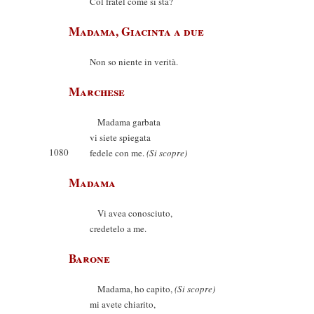
Col fratel come si sta?
Madama, Giacinta a due
Non so niente in verità.
Marchese
Madama garbata
vi siete spiegata
1080
fedele con me.
(Si scopre)
Madama
Vi avea conosciuto,
credetelo a me.
Barone
Madama, ho capito,
(Si scopre)
mi avete chiarito,