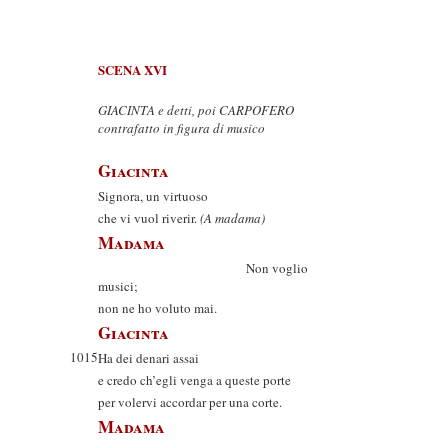
SCENA XVI
GIACINTA e detti, poi CARPOFERO
contrafatto in figura di musico
Giacinta
Signora, un virtuoso
che vi vuol riverir.
(A madama)
Madama
Non voglio
musici;
non ne ho voluto mai.
Giacinta
1015
Ha dei denari assai
e credo ch’egli venga a queste porte
per volervi accordar per una corte.
Madama