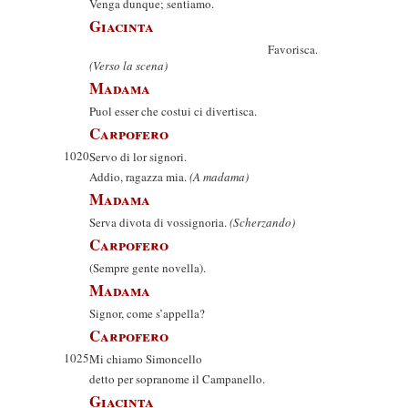
Venga dunque; sentiamo.
Giacinta
Favorisca.
(Verso la scena)
Madama
Puol esser che costui ci divertisca.
Carpofero
1020
Servo di lor signori.
Addio, ragazza mia.
(A madama)
Madama
Serva divota di vossignoria.
(Scherzando)
Carpofero
(Sempre gente novella).
Madama
Signor, come s’appella?
Carpofero
1025
Mi chiamo Simoncello
detto per sopranome il Campanello.
Giacinta