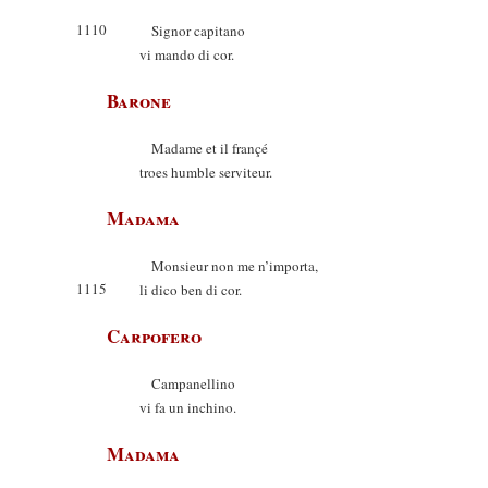
1110
Signor capitano
vi mando di cor.
Barone
Madame et il françé
troes humble serviteur.
Madama
Monsieur non me n’importa,
1115
li dico ben di cor.
Carpofero
Campanellino
vi fa un inchino.
Madama