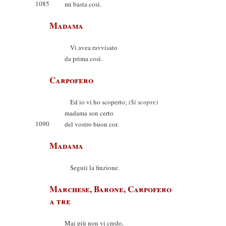
1085
mi basta così.
Madama
Vi avea ravvisato
da prima così.
Carpofero
Ed io vi ho scoperto;
(Si scopre)
madama son certo
1090
del vostro buon cor.
Madama
Seguii la finzione.
Marchese, Barone, Carpofero
a tre
Mai più non vi credo,