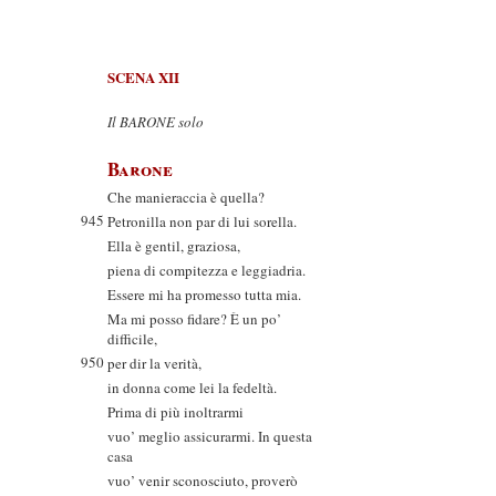
SCENA XII
Il BARONE solo
Barone
Che manieraccia è quella?
945
Petronilla non par di lui sorella.
Ella è gentil, graziosa,
piena di compitezza e leggiadria.
Essere mi ha promesso tutta mia.
Ma mi posso fidare? È un po’
difficile,
950
per dir la verità,
in donna come lei la fedeltà.
Prima di più inoltrarmi
vuo’ meglio assicurarmi. In questa
casa
vuo’ venir sconosciuto, proverò