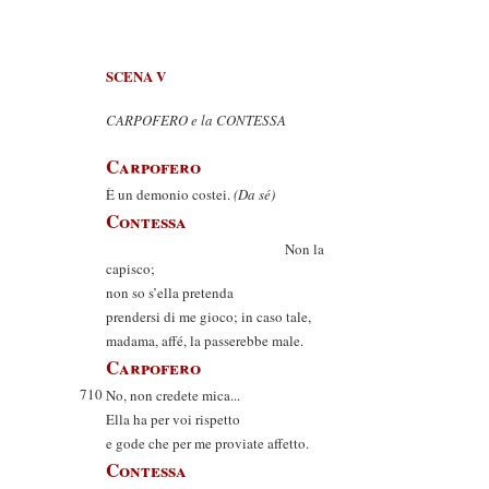
SCENA V
CARPOFERO e la CONTESSA
Carpofero
È un demonio costei.
(Da sé)
Contessa
Non la
capisco;
non so s’ella pretenda
prendersi di me gioco; in caso tale,
madama, affé, la passerebbe male.
Carpofero
710
No, non credete mica...
Ella ha per voi rispetto
e gode che per me proviate affetto.
Contessa