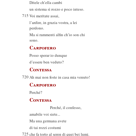
Ditele ch’ella cambi
un sistema sì rozzo e poco inteso.
715
Voi meritate assai,
l’ardire, in grazia vostra, a lei
perdono.
Ma si rammenti alfin ch’io son chi
sono.
Carpofero
Posso sperar io dunque
d’essere ben veduto?
Contessa
720
Ah mai non foste in casa mia venuto!
Carpofero
Perché?
Contessa
Perché, il confesso,
amabile voi siete...
Ma una germana avete
di tai rozzi costumi
725
che fa torto al seren di quei bei lumi.