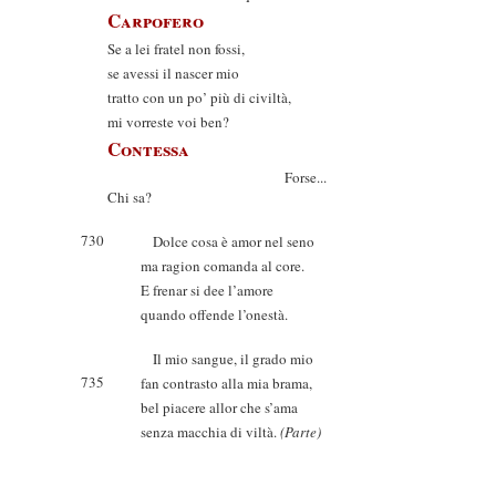
Carpofero
Se a lei fratel non fossi,
se avessi il nascer mio
tratto con un po’ più di civiltà,
mi vorreste voi ben?
Contessa
Forse...
Chi sa?
730
Dolce cosa è amor nel seno
ma ragion comanda al core.
E frenar si dee l’amore
quando offende l’onestà.
Il mio sangue, il grado mio
735
fan contrasto alla mia brama,
bel piacere allor che s’ama
senza macchia di viltà.
(Parte)