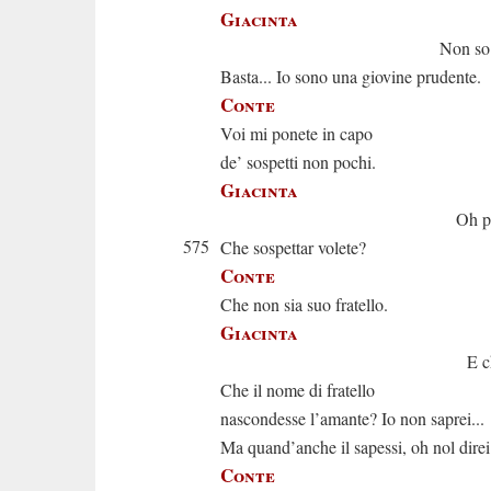
Giacinta
Non so niente
Basta... Io sono una giovine prudente.
Conte
Voi mi ponete in capo
de’ sospetti non pochi.
Giacinta
Oh per l’app
575
Che sospettar volete?
Conte
Che non sia suo fratello.
Giacinta
E che vorre
Che il nome di fratello
nascondesse l’amante? Io non saprei...
Ma quand’anche il sapessi, oh nol direi
Conte