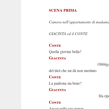
SCENA PRIMA
Camera nell’appartamento di madama
GIACINTA ed il CONTE
Conte
Quella giovine bella?
Giacinta
Obbligatiss
del titol che mi dà non meritato.
Conte
La padrona sta bene?
Giacinta
Ha riposat
Conte
Ancor nelle sue stanze