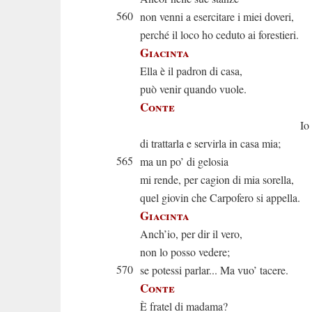
560
non venni a esercitare i miei doveri,
perché il loco ho ceduto ai forestieri.
Giacinta
Ella è il padron di casa,
può venir quando vuole.
Conte
Io son cont
di trattarla e servirla in casa mia;
565
ma un po’ di gelosia
mi rende, per cagion di mia sorella,
quel giovin che Carpofero si appella.
Giacinta
Anch’io, per dir il vero,
non lo posso vedere;
570
se potessi parlar... Ma vuo’ tacere.
Conte
È fratel di madama?