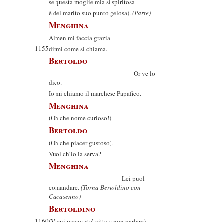
se questa moglie mia sì spiritosa
è del marito suo punto gelosa).
(Parte)
Menghina
Almen mi faccia grazia
1155
dirmi come si chiama.
Bertoldo
Or ve lo
dico.
Io mi chiamo il marchese Papafico.
Menghina
(Oh che nome curioso!)
Bertoldo
(Oh che piacer gustoso).
Vuol ch’io la serva?
Menghina
Lei puol
comandare.
(Torna Bertoldino con
Cacasenno)
Bertoldino
1160
(Vieni meco; sta’ zitto e non parlare).