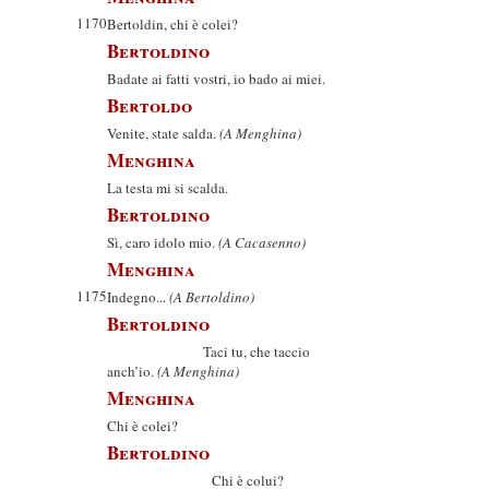
1170
Bertoldin, chi è colei?
Bertoldino
Badate ai fatti vostri, io bado ai miei.
Bertoldo
Venite, state salda.
(A Menghina)
Menghina
La testa mi si scalda.
Bertoldino
Sì, caro idolo mio.
(A Cacasenno)
Menghina
1175
Indegno...
(A Bertoldino)
Bertoldino
Taci tu, che taccio
anch’io.
(A Menghina)
Menghina
Chi è colei?
Bertoldino
Chi è colui?