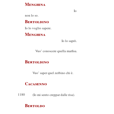
Menghina
Io
non lo so.
Bertoldino
Io lo voglio sapere.
Menghina
Io lo saprò.
Vuo’ conoscere quella marfisa.
Bertoldino
Vuo’ saper quel zerbino chi è.
Cacasenno
1180
(Io mi sento creppar dalle risa).
Bertoldo