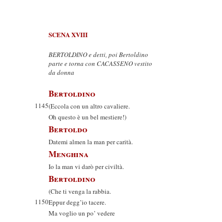
SCENA XVIII
BERTOLDINO e detti, poi Bertoldino
parte e torna con CACASSENO vestito
da donna
Bertoldino
1145
(Eccola con un altro cavaliere.
Oh questo è un bel mestiere!)
Bertoldo
Datemi almen la man per carità.
Menghina
Io la man vi darò per civiltà.
Bertoldino
(Che ti venga la rabbia.
1150
Eppur degg’io tacere.
Ma voglio un po’ vedere