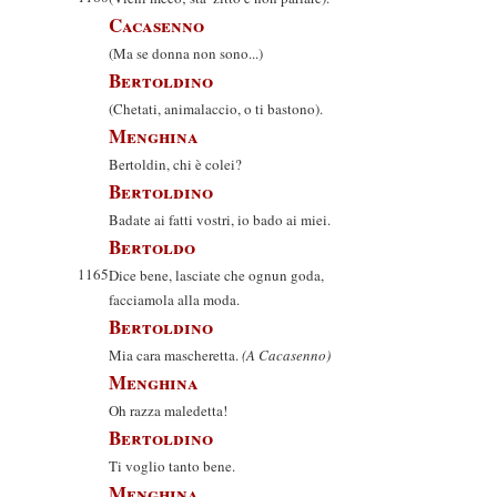
Cacasenno
(Ma se donna non sono...)
Bertoldino
(Chetati, animalaccio, o ti bastono).
Menghina
Bertoldin, chi è colei?
Bertoldino
Badate ai fatti vostri, io bado ai miei.
Bertoldo
1165
Dice bene, lasciate che ognun goda,
facciamola alla moda.
Bertoldino
Mia cara mascheretta.
(A Cacasenno)
Menghina
Oh razza maledetta!
Bertoldino
Ti voglio tanto bene.
Menghina