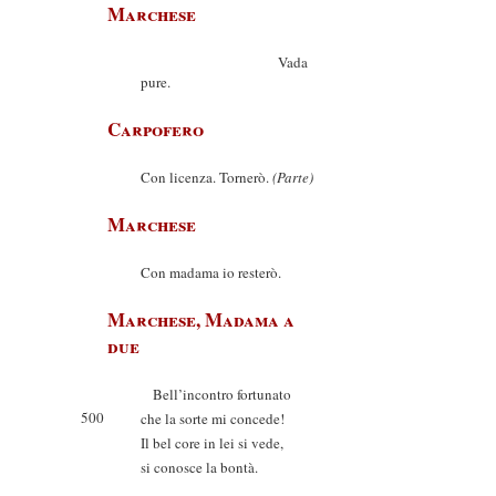
Marchese
Vada
pure.
Carpofero
Con licenza. Tornerò.
(Parte)
Marchese
Con madama io resterò.
Marchese, Madama a
due
Bell’incontro fortunato
500
che la sorte mi concede!
Il bel core in lei si vede,
si conosce la bontà.