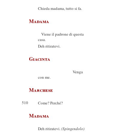
Chieda madama, tutto si fa.
Madama
Viene il padrone di questa
casa.
Deh ritiratevi.
Giacinta
Venga
con me.
Marchese
510
Come? Perché?
Madama
Deh ritiratevi.
(Spingendolo)