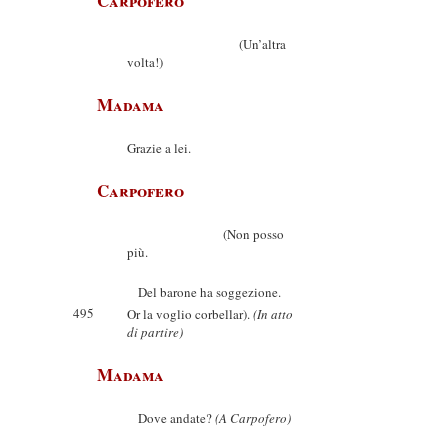
Carpofero
(Un’altra
volta!)
Madama
Grazie a lei.
Carpofero
(Non posso
più.
Del barone ha soggezione.
495
Or la voglio corbellar).
(In atto
di partire)
Madama
Dove andate?
(A Carpofero)