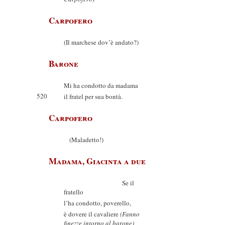
Carpofero
(Il marchese dov’è andato?)
Barone
Mi ha condotto da madama
520
il fratel per sua bontà.
Carpofero
(Maladetto!)
Madama, Giacinta a due
Se il
fratello
l’ha condotto, poverello,
è dovere il cavaliere
(Fanno
finezze intorno al barone)