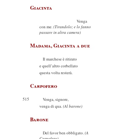
Giacinta
Venga
con me.
(Tirandolo; e lo fanno
passare in altra camera)
Madama, Giacinta a due
Il marchese è ritirato
e quell’altro corbellato
questa volta resterà.
Carpofero
515
Venga, signore,
venga di qua.
(Al barone)
Barone
Del favor ben obbligato.
(A
Carpofero)