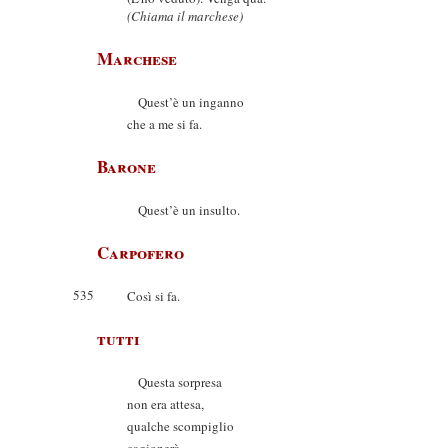
(Chiama il marchese)
Marchese
Quest’è un inganno
che a me si fa.
Barone
Quest’è un insulto.
Carpofero
535
Così si fa.
tutti
Questa sorpresa
non era attesa,
qualche scompiglio