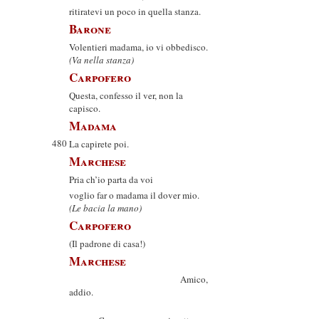
ritiratevi un poco in quella stanza.
Barone
Volentieri madama, io vi obbedisco.
(Va nella stanza)
Carpofero
Questa, confesso il ver, non la
capisco.
Madama
480
La capirete poi.
Marchese
Pria ch’io parta da voi
voglio far o madama il dover mio.
(Le bacia la mano)
Carpofero
(Il padrone di casa!)
Marchese
Amico,
addio.