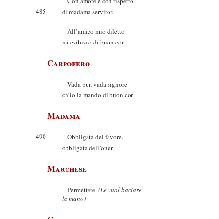
Con amore e con rispetto
485
di madama servitor.
All’amico mio diletto
mi esibisco di buon cor.
Carpofero
Vada pur, vada signore
ch’io la mando di buon cor.
Madama
490
Obbligata del favore,
obbligata dell’onor.
Marchese
Permettete.
(Le vuol baciare
la mano)