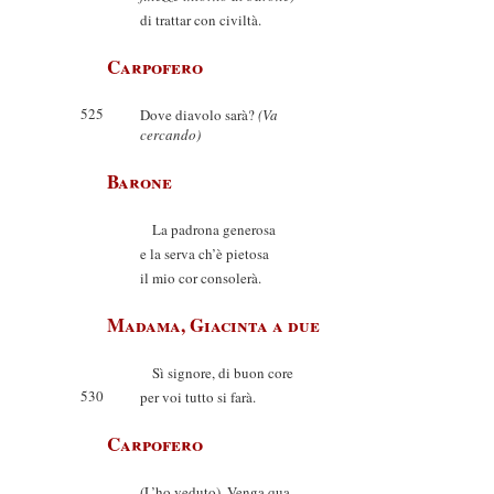
di trattar con civiltà.
Carpofero
525
Dove diavolo sarà?
(Va
cercando)
Barone
La padrona generosa
e la serva ch’è pietosa
il mio cor consolerà.
Madama, Giacinta a due
Sì signore, di buon core
530
per voi tutto si farà.
Carpofero
(L’ho veduto). Venga qua.