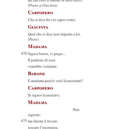
fin che celo il barone in altro loco).
(Piano a Giacinta)
Carpofero
Che si dice fra voi saper vorrei.
Giacinta
Quel che si dice non importa a lei.
(Parte)
Madama
470
Signor baron, vi prego...
Il padrone di casa
vorrebbe visitarmi.
Barone
E madama perciò vuol licenziarmi?
Carpofero
Sì signor licenziarvi.
Madama
Non
signore;
475
ma fatemi il favore,
scusate l’increanza,