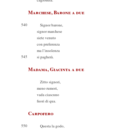
cagionerà.
Marchese, Barone a due
540
Signor barone,
signor marchese
siete venuto
con preferenza
ma l’insolenza
545
si pagherà.
Madama, Giacinta a due
Zitto signori,
meno rumori,
vada ciascuno
fuori di qua.
Carpofero
550
Questa la godo,