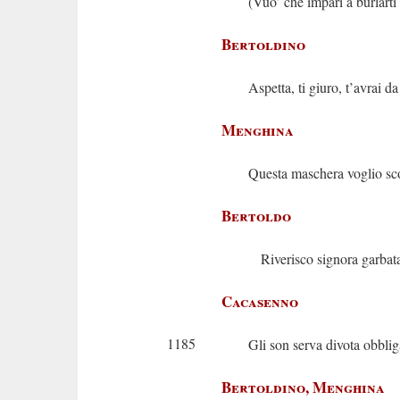
(Vuo’ che impari a burlarti
Bertoldino
Aspetta, ti giuro, t’avrai da
Menghina
Questa maschera voglio sc
Bertoldo
Riverisco signora garbat
Cacasenno
1185
Gli son serva divota obblig
Bertoldino, Menghina