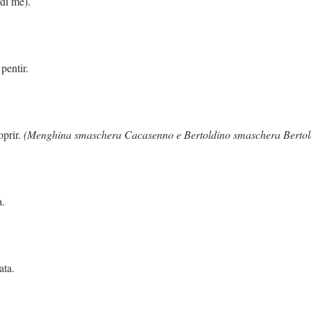
 di me).
 pentir.
oprir.
(Menghina smaschera Cacasenno e Bertoldino smaschera Bertol
a.
ata.