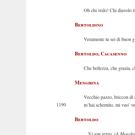
Oh chi vedo! Chi diavolo è
Bertoldino
Veramente tu sei di buon g
Bertoldo, Cacasenno
Che bellezza, che grazia, c
Menghina
Vecchio pazzo, briccon di 
1190
m’hai schernito, mi vuo’ ve
Bertoldo
Vi son servo.
(A Menghi