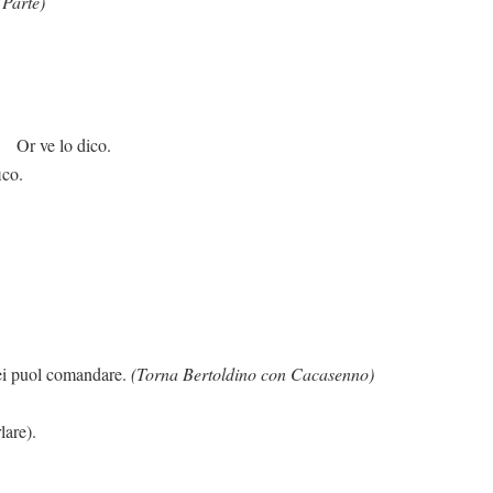
(Parte)
dico.
ico.
mandare.
(Torna Bertoldino con Cacasenno)
lare).