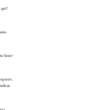
 qui?
usto.
he fusto!
ragazzo,
ndicar.
na)