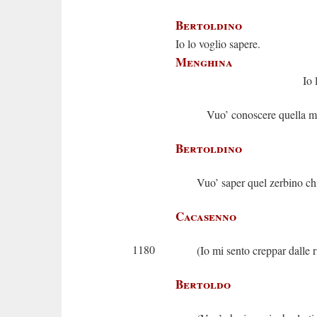
Io non l
Bertoldino
Io lo voglio sapere.
Menghina
Io lo sap
Vuo’ conoscere quella ma
Bertoldino
Vuo’ saper quel zerbino chi
Cacasenno
1180
(Io mi sento creppar dalle r
Bertoldo