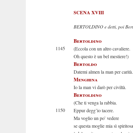
SCENA XVIII
BERTOLDINO e detti, poi Bert
Bertoldino
1145
(Eccola con un altro cavaliere.
Oh questo è un bel mestiere!)
Bertoldo
Datemi almen la man per carità.
Menghina
Io la man vi darò per civiltà.
Bertoldino
(Che ti venga la rabbia.
1150
Eppur degg’io tacere.
Ma voglio un po’ vedere
se questa moglie mia sì spiritos