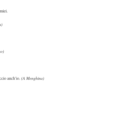
 miei.
a)
no)
 anch’io.
(A Menghina)