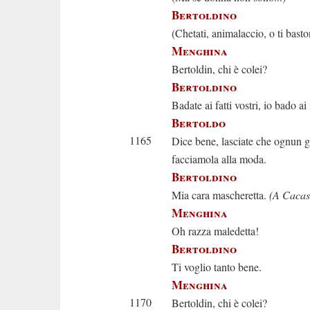
Bertoldino
(Chetati, animalaccio, o ti basto
Menghina
Bertoldin, chi è colei?
Bertoldino
Badate ai fatti vostri, io bado ai
Bertoldo
1165
Dice bene, lasciate che ognun 
facciamola alla moda.
Bertoldino
Mia cara mascheretta.
(A Cacas
Menghina
Oh razza maledetta!
Bertoldino
Ti voglio tanto bene.
Menghina
1170
Bertoldin, chi è colei?