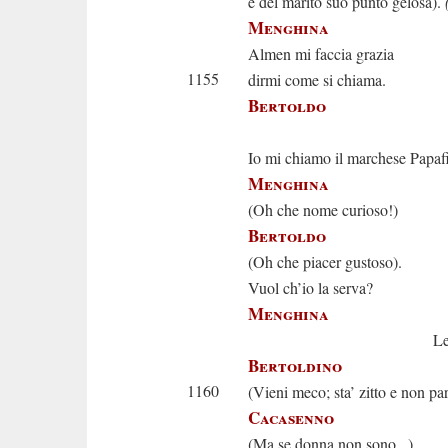
è del marito suo punto gelosa).
Menghina
Almen mi faccia grazia
1155
dirmi come si chiama.
Bertoldo
Or ve lo 
Io mi chiamo il marchese Papaf
Menghina
(Oh che nome curioso!)
Bertoldo
(Oh che piacer gustoso).
Vuol ch’io la serva?
Menghina
Lei puol co
Bertoldino
1160
(Vieni meco; sta’ zitto e non par
Cacasenno
(Ma se donna non sono...)