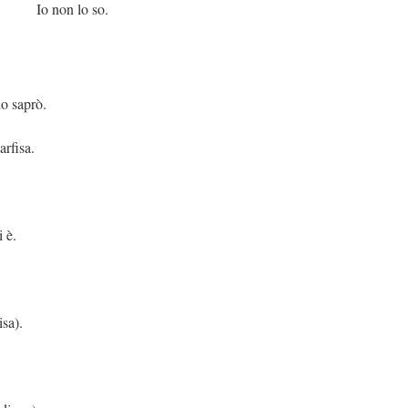
o so.
rò.
rfisa.
 è.
isa).