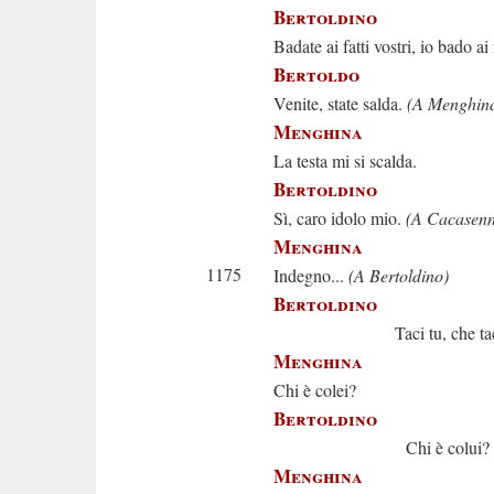
Bertoldino
Badate ai fatti vostri, io bado ai
Bertoldo
Venite, state salda.
(A Menghin
Menghina
La testa mi si scalda.
Bertoldino
Sì, caro idolo mio.
(A Cacasen
Menghina
1175
Indegno...
(A Bertoldino)
Bertoldino
Taci tu, che taccio
Menghina
Chi è colei?
Bertoldino
Chi è colui?
Menghina