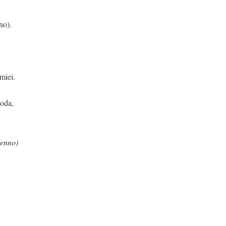
no).
 miei.
goda,
enno)