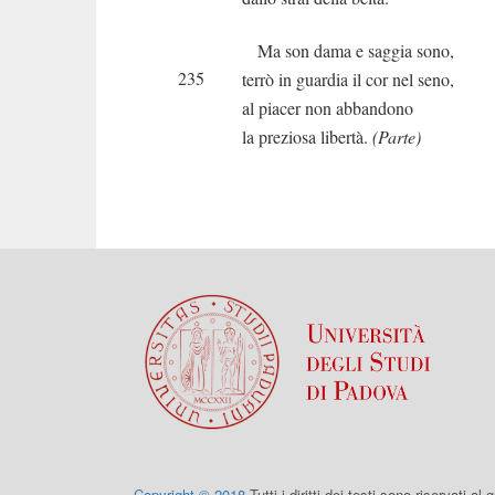
Ma son dama e saggia sono,
235
terrò in guardia il cor nel seno,
al piacer non abbandono
la preziosa libertà.
(Parte)
Copyright © 2018
Tutti i diritti dei testi sono riservati al