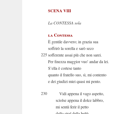
SCENA VIII
La CONTESSA sola
la Contessa
È gentile davvero; in grazia sua
soffrirò la sorella e sarò seco
225
sofferente assai più che non sarei.
Per finezza maggior vuo’ andar da lei.
S’ella è cortese tanto
quanto il fratello suo, sì, mi contento
e dei giudizi miei quasi mi pento.
230
Vidi appena il vago aspetto,
sciolse appena il dolce labbro,
mi sentii ferir il petto
dallo stral della beltà.