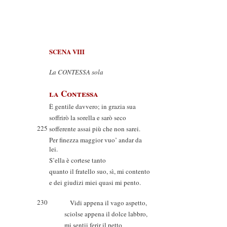
SCENA VIII
La CONTESSA sola
la Contessa
È gentile davvero; in grazia sua
soffrirò la sorella e sarò seco
225
sofferente assai più che non sarei.
Per finezza maggior vuo’ andar da
lei.
S’ella è cortese tanto
quanto il fratello suo, sì, mi contento
e dei giudizi miei quasi mi pento.
230
Vidi appena il vago aspetto,
sciolse appena il dolce labbro,
mi sentii ferir il petto