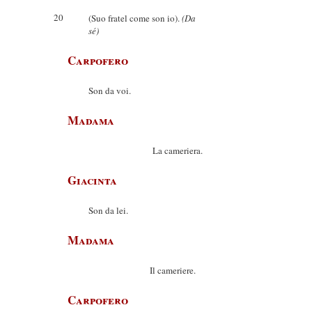
20
(Suo fratel come son io).
(Da
sé)
Carpofero
Son da voi.
Madama
La cameriera.
Giacinta
Son da lei.
Madama
Il cameriere.
Carpofero