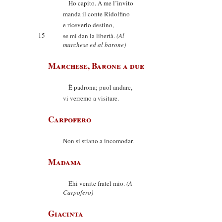
Ho capito. A me l’invito
manda il conte Ridolfino
e riceverlo destino,
15
se mi dan la libertà.
(Al
marchese ed al barone)
Marchese, Barone a due
È padrona; puol andare,
vi verremo a visitare.
Carpofero
Non si stiano a incomodar.
Madama
Ehi venite fratel mio.
(A
Carpofero)
Giacinta