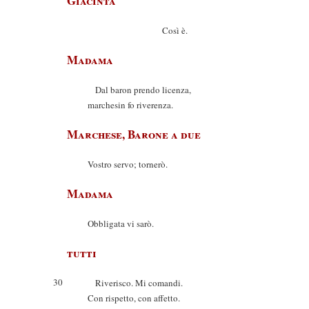
Giacinta
Così è.
Madama
Dal baron prendo licenza,
marchesin fo riverenza.
Marchese, Barone a due
Vostro servo; tornerò.
Madama
Obbligata vi sarò.
tutti
30
Riverisco. Mi comandi.
Con rispetto, con affetto.