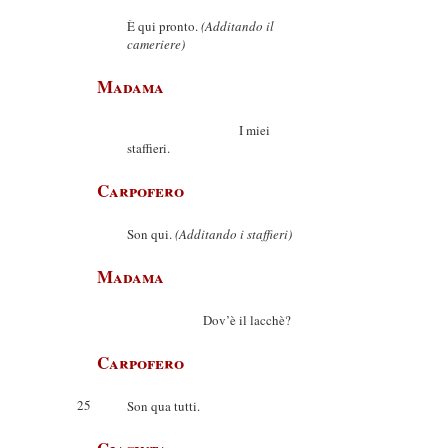
È qui pronto.
(Additando il
cameriere)
Madama
I miei
staffieri.
Carpofero
Son qui.
(Additando i staffieri)
Madama
Dov’è il lacchè?
Carpofero
25
Son qua tutti.