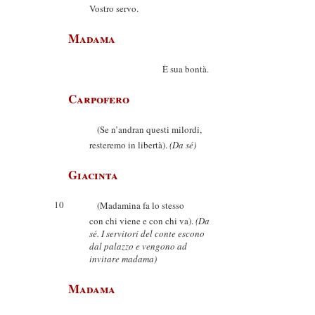
Vostro servo.
Madama
È sua bontà.
Carpofero
(Se n’andran questi milordi,
resteremo in libertà).
(Da sé)
Giacinta
10
(Madamina fa lo stesso
con chi viene e con chi va).
(Da
sé. I servitori del conte escono
dal palazzo e vengono ad
invitare madama)
Madama