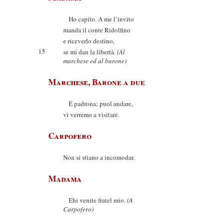
Ho capito. A me l’invito
manda il conte Ridolfino
e riceverlo destino,
15
se mi dan la libertà.
(Al
marchese ed al barone)
Marchese, Barone a due
È padrona; puol andare,
vi verremo a visitare.
Carpofero
Non si stiano a incomodar.
Madama
Ehi venite fratel mio.
(A
Carpofero)