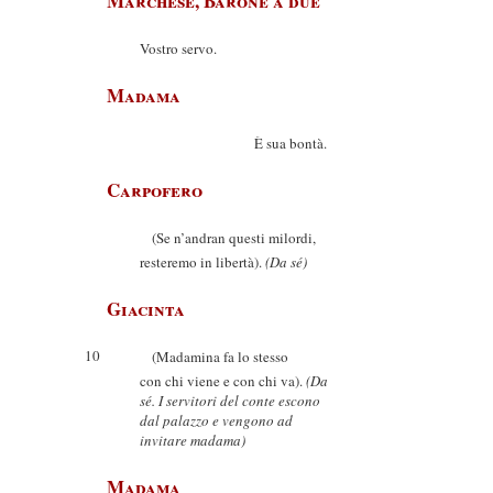
Marchese, Barone a due
Vostro servo.
Madama
È sua bontà.
Carpofero
(Se n’andran questi milordi,
resteremo in libertà).
(Da sé)
Giacinta
10
(Madamina fa lo stesso
con chi viene e con chi va).
(Da
sé. I servitori del conte escono
dal palazzo e vengono ad
invitare madama)
Madama