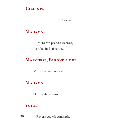
Giacinta
Così è.
Madama
Dal baron prendo licenza,
marchesin fo riverenza.
Marchese, Barone a due
Vostro servo; tornerò.
Madama
Obbligata vi sarò.
tutti
30
Riverisco. Mi comandi.