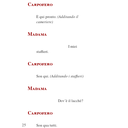
Carpofero
È qui pronto.
(Additando il
cameriere)
Madama
I miei
staffieri.
Carpofero
Son qui.
(Additando i staffieri)
Madama
Dov’è il lacchè?
Carpofero
25
Son qua tutti.