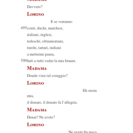
Davvero?
Lorino
E se verranno
495
conti, duchi, marchesi,
italiani, inglesi,
tedeschi, oltramontani,
turchi, tartari, indiani
a mettermi paura,
500
farò a tutti veder la mia braura.
Madama
Donde vien tal coraggio?
Lorino
Eh suora
mia,
il denaro, il denaro fa l’allegria.
Madama
Denar? Ne avete?
Lorino
Ne averò fra poco.