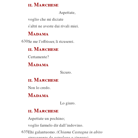
il Marchese
Aspettate,
voglio che mi diciate
s’altri ne aveste dai rivali miei.
Madama
630
Se me l’offrisser, li ricuserei.
il Marchese
Certamente?
Madama
Sicuro.
il Marchese
Non lo credo.
Madama
Lo giuro.
il Marchese
Aspettate un pochino;
voglio farmelo dir dall’indovino.
635
Ehi galantuomo.
(Chiama Castagna in abito
stravagante da astrologo o zingaro)