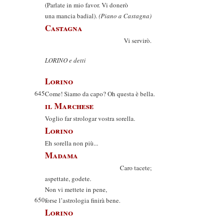
(Parlate in mio favor. Vi donerò
una mancia badial).
(Piano a Castagna)
Castagna
Vi servirò.
LORINO e detti
Lorino
645
Come! Siamo da capo? Oh questa è bella.
il Marchese
Voglio far strologar vostra sorella.
Lorino
Eh sorella non più...
Madama
Caro tacete;
aspettate, godete.
Non vi mettete in pene,
650
forse l’astrologia finirà bene.
Lorino