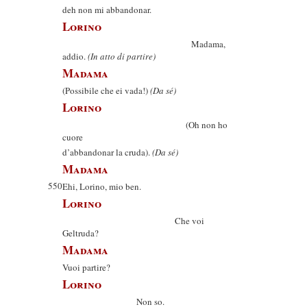
deh non mi abbandonar.
Lorino
Madama,
addio.
(In atto di partire)
Madama
(Possibile che ei vada!)
(Da sé)
Lorino
(Oh non ho
cuore
d’abbandonar la cruda).
(Da sé)
Madama
550
Ehi, Lorino, mio ben.
Lorino
Che voi
Geltruda?
Madama
Vuoi partire?
Lorino
Non so.