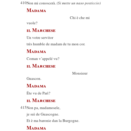
410
Non mi conoscerà.
(Si mette un naso posticcio)
Madama
Chi è che mi
vuole?
il Marchese
Un votre servitor
très humble de madam de tu mon cor.
Madama
Coman v’appelé vu?
il Marchese
Monsieur
Guascon.
Madama
Ête vu de Parì?
il Marchese
415
Non pa, madamosele,
je suì de Guascogne.
Et è ma baronie dan la Burgogne.
Madama