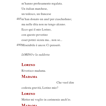
m’hanno profusamente regalata.
Un italian marchese,
un tedesco, un francese
485
m’han donato un anel per ciascheduno;
ma nelle dita non ne tengo alcuno.
Ecco qui il mio Lorino,
con questo poverino
esser potrei sicura ma... non so...
490
Miserabile è ancor. Ci penserò.
LORINO e la suddetta
Lorino
Riverisco madama.
Madama
Che vuol dire
codesta gravità, Lorino mio?
Lorino
Metter mi voglio in cerimonie anch’io.
Madama