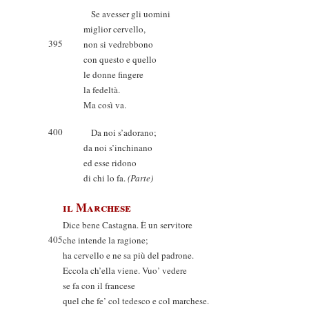
Se avesser gli uomini
miglior cervello,
395
non si vedrebbono
con questo e quello
le donne fingere
la fedeltà.
Ma così va.
400
Da noi s’adorano;
da noi s’inchinano
ed esse ridono
di chi lo fa.
(Parte)
il Marchese
Dice bene Castagna. È un servitore
405
che intende la ragione;
ha cervello e ne sa più del padrone.
Eccola ch’ella viene. Vuo’ vedere
se fa con il francese
quel che fe’ col tedesco e col marchese.