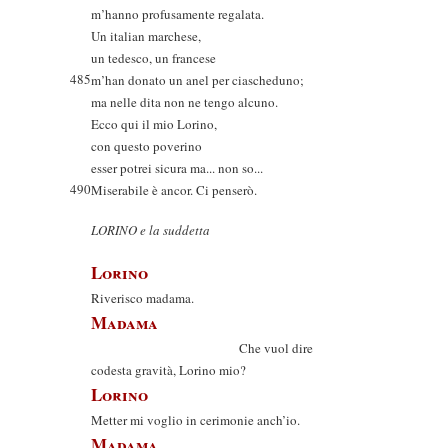
m’hanno profusamente regalata.
Un italian marchese,
un tedesco, un francese
485
m’han donato un anel per ciascheduno;
ma nelle dita non ne tengo alcuno.
Ecco qui il mio Lorino,
con questo poverino
esser potrei sicura ma... non so...
490
Miserabile è ancor. Ci penserò.
LORINO e la suddetta
Lorino
Riverisco madama.
Madama
Che vuol dire
codesta gravità, Lorino mio?
Lorino
Metter mi voglio in cerimonie anch’io.
Madama