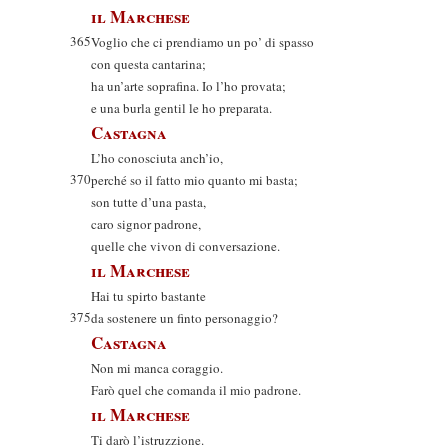
il Marchese
365
Voglio che ci prendiamo un po’ di spasso
con questa cantarina;
ha un’arte soprafina. Io l’ho provata;
e una burla gentil le ho preparata.
Castagna
L’ho conosciuta anch’io,
370
perché so il fatto mio quanto mi basta;
son tutte d’una pasta,
caro signor padrone,
quelle che vivon di conversazione.
il Marchese
Hai tu spirto bastante
375
da sostenere un finto personaggio?
Castagna
Non mi manca coraggio.
Farò quel che comanda il mio padrone.
il Marchese
Ti darò l’istruzzione.