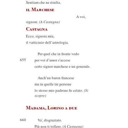
Sentiam che ne risulta.
il Marchese
A voi,
signore.
(A Castagna)
Castagna
Ecco, signora mia,
il vatticinio dell’astrologia.
Per quel che in fronte vedo
655
per voi d’amor s’accese
certo signor marchese e un generale.
Anch’un baron francese
ma in quelle tre persone
lo stesso mio padrone fu celato.
(Si
scopre)
Madama, Lorino a due
660
Va’, disgraziato.
Più non ti tollero.
(A Castagna)