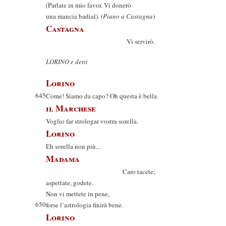
(Parlate in mio favor. Vi donerò
una mancia badial).
(Piano a Castagna)
Castagna
Vi servirò.
LORINO e detti
Lorino
645
Come! Siamo da capo? Oh questa è bella.
il Marchese
Voglio far strologar vostra sorella.
Lorino
Eh sorella non più...
Madama
Caro tacete;
aspettate, godete.
Non vi mettete in pene,
650
forse l’astrologia finirà bene.
Lorino