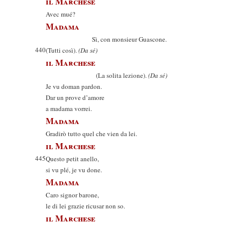
il Marchese
Avec mué?
Madama
Sì, con monsieur Guascone.
440
(Tutti così).
(Da sé)
il Marchese
(La solita lezione).
(Da sé)
Je vu doman pardon.
Dar un prove d’amore
a madama vorrei.
Madama
Gradirò tutto quel che vien da lei.
il Marchese
445
Questo petit anello,
si vu plé, je vu done.
Madama
Caro signor barone,
le di lei grazie ricusar non so.
il Marchese