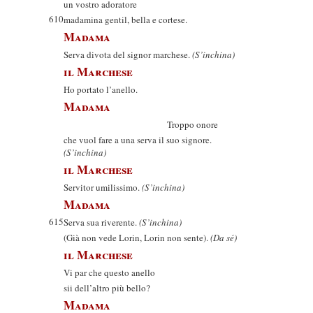
un vostro adoratore
610
madamina gentil, bella e cortese.
Madama
Serva divota del signor marchese.
(S’inchina)
il Marchese
Ho portato l’anello.
Madama
Troppo onore
che vuol fare a una serva il suo signore.
(S’inchina)
il Marchese
Servitor umilissimo.
(S’inchina)
Madama
615
Serva sua riverente.
(S’inchina)
(Già non vede Lorin, Lorin non sente).
(Da sé)
il Marchese
Vi par che questo anello
sii dell’altro più bello?
Madama