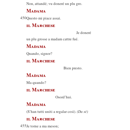
Non, attandé; vu doneré un plu gro.
Madama
450
Questo mi piace assai.
il Marchese
Je doneré
un plu grosse a madam cattre fué.
Madama
Quando, signor?
il Marchese
Bien presto.
Madama
Ma quando?
il Marchese
Osord’hui.
Madama
(S’han tutti uniti a regalar così).
(Da sé)
il Marchese
455
Je torne a ma meson;