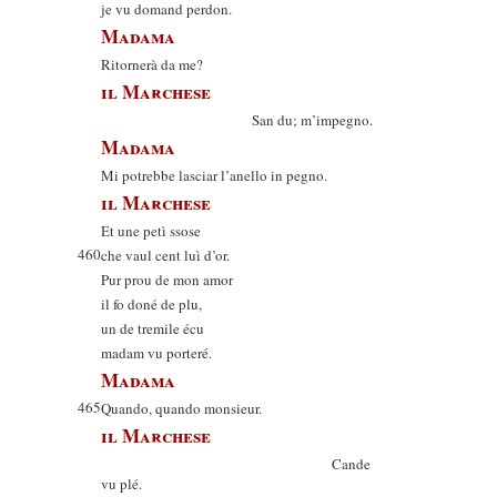
je vu domand perdon.
Madama
Ritornerà da me?
il Marchese
San du; m’impegno.
Madama
Mi potrebbe lasciar l’anello in pegno.
il Marchese
Et une petì ssose
460
che vaul cent luì d’or.
Pur prou de mon amor
il fo doné de plu,
un de tremile écu
madam vu porteré.
Madama
465
Quando, quando monsieur.
il Marchese
Cande
vu plé.