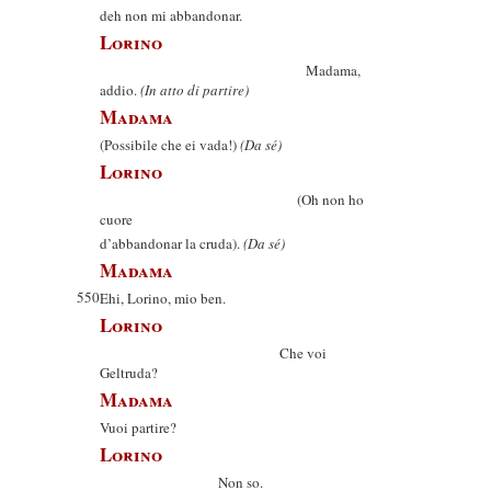
deh non mi abbandonar.
Lorino
Madama,
addio.
(In atto di partire)
Madama
(Possibile che ei vada!)
(Da sé)
Lorino
(Oh non ho
cuore
d’abbandonar la cruda).
(Da sé)
Madama
550
Ehi, Lorino, mio ben.
Lorino
Che voi
Geltruda?
Madama
Vuoi partire?
Lorino
Non so.