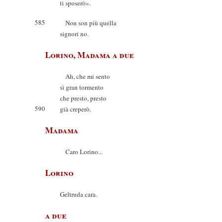
ti sposerò».
585
Non son più quella
signori no.
Lorino, Madama a due
Ah, che mi sento
sì gran tormento
che presto, presto
590
già creperò.
Madama
Caro Lorino...
Lorino
Geltruda cara.
a due