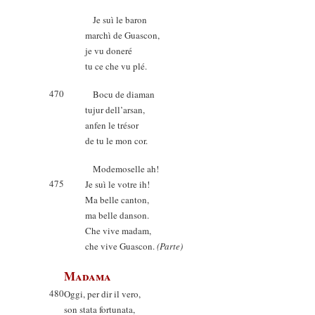
Je suì le baron
marchì de Guascon,
je vu doneré
tu ce che vu plé.
470
Bocu de diaman
tujur dell’arsan,
anfen le trésor
de tu le mon cor.
Modemoselle ah!
475
Je suì le votre ih!
Ma belle canton,
ma belle danson.
Che vive madam,
che vive Guascon.
(Parte)
Madama
480
Oggi, per dir il vero,
son stata fortunata,