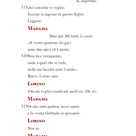
Sì, aspettate,
515
che consolar vi voglio.
Eccone la ragione in questo foglio.
Leggete.
Madama
Date qui. Mi batte il cuore.
«Il vostro genitore
(Legge)
sono due mesi ch’è morto.
520
Non fece testamento;
onde a quel che si vede,
delle sue facoltà siete l’erede».
Bravo, Lorino mio.
Lorino
(Ora mi voglio vendicare anch’io).
(Da sé)
Madama
525
Or che siete padron, ricco sarete
e la vostra Geltruda or sposarete.
Lorino
Non so.
Madama