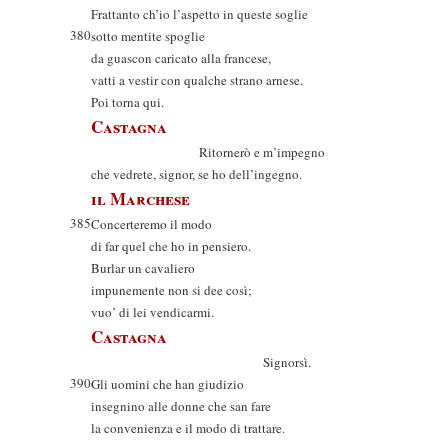
Frattanto ch’io l’aspetto in queste soglie
380
sotto mentite spoglie
da guascon caricato alla francese,
vatti a vestir con qualche strano arnese.
Poi torna qui.
Castagna
Ritornerò e m’impegno
che vedrete, signor, se ho dell’ingegno.
il Marchese
385
Concerteremo il modo
di far quel che ho in pensiero.
Burlar un cavaliero
impunemente non si dee così;
vuo’ di lei vendicarmi.
Castagna
Signorsì.
390
Gli uomini che han giudizio
insegnino alle donne che san fare
la convenienza e il modo di trattare.