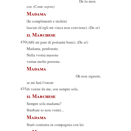
De tu mon
cor.
(Come sopra)
Madama
(In complimenti e inchini
lasciar ch’egli mi vinca non conviene).
(Da sé)
il Marchese
430
(Affé mi pare di portarmi bene).
(Da sé)
Madama, perdonate.
Nella vostra masone
verran molte persone.
Madama
Oh non signore,
se mi farà l’onore
435
di venire da me, son sempre sola.
il Marchese
Sempre sola madama?
Sturbare io non vorrei...
Madama
Starò contenta in compagnia con lei.