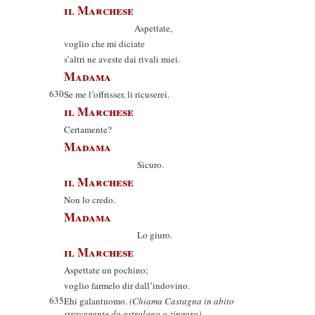
il Marchese
Aspettate,
voglio che mi diciate
s’altri ne aveste dai rivali miei.
Madama
630
Se me l’offrisser, li ricuserei.
il Marchese
Certamente?
Madama
Sicuro.
il Marchese
Non lo credo.
Madama
Lo giuro.
il Marchese
Aspettate un pochino;
voglio farmelo dir dall’indovino.
635
Ehi galantuomo.
(Chiama Castagna in abito
stravagante da astrologo o zingaro)