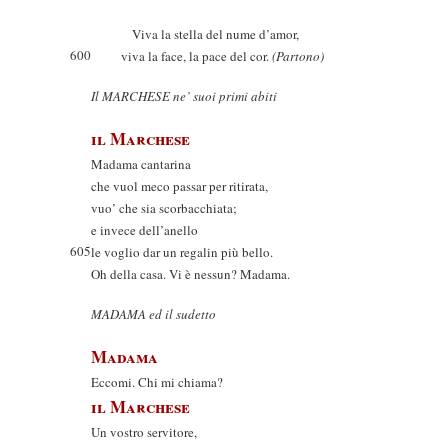
Viva la stella del nume d’amor,
600
viva la face, la pace del cor.
(Partono)
Il MARCHESE ne’ suoi primi abiti
il Marchese
Madama cantarina
che vuol meco passar per ritirata,
vuo’ che sia scorbacchiata;
e invece dell’anello
605
le voglio dar un regalin più bello.
Oh della casa. Vi è nessun? Madama.
MADAMA ed il sudetto
Madama
Eccomi. Chi mi chiama?
il Marchese
Un vostro servitore,