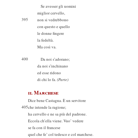
Se avesser gli uomini
miglior cervello,
395
non si vedrebbono
con questo e quello
le donne fingere
la fedeltà.
Ma così va.
400
Da noi s’adorano;
da noi s’inchinano
ed esse ridono
di chi lo fa.
(Parte)
il Marchese
Dice bene Castagna. È un servitore
405
che intende la ragione;
ha cervello e ne sa più del padrone.
Eccola ch’ella viene. Vuo’ vedere
se fa con il francese
quel che fe’ col tedesco e col marchese.