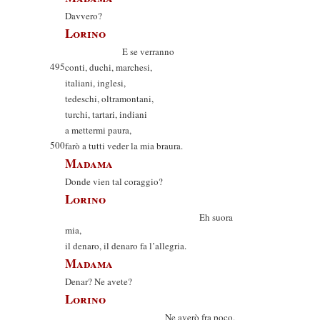
Davvero?
Lorino
E se verranno
495
conti, duchi, marchesi,
italiani, inglesi,
tedeschi, oltramontani,
turchi, tartari, indiani
a mettermi paura,
500
farò a tutti veder la mia braura.
Madama
Donde vien tal coraggio?
Lorino
Eh suora
mia,
il denaro, il denaro fa l’allegria.
Madama
Denar? Ne avete?
Lorino
Ne averò fra poco.