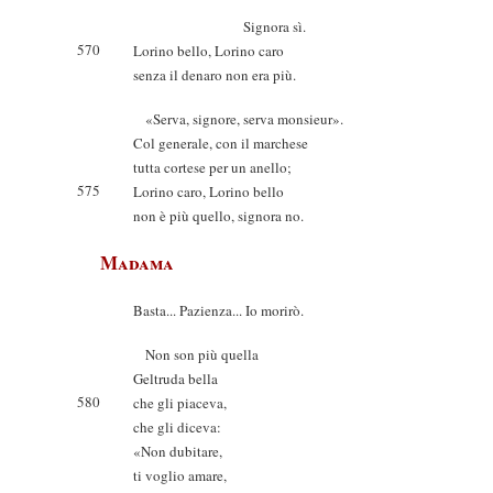
Signora sì.
570
Lorino bello, Lorino caro
senza il denaro non era più.
«Serva, signore, serva monsieur».
Col generale, con il marchese
tutta cortese per un anello;
575
Lorino caro, Lorino bello
non è più quello, signora no.
Madama
Basta... Pazienza... Io morirò.
Non son più quella
Geltruda bella
580
che gli piaceva,
che gli diceva:
«Non dubitare,
ti voglio amare,