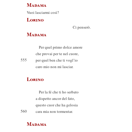
Madama
Vuoi lasciarmi così?
Lorino
Ci penserò.
Madama
Per quel primo dolce amore
che provai per te nel cuore,
555
per quel ben che ti vogl’io
caro mio non mi lasciar.
Lorino
Per la fé che ti ho serbato
a dispetto ancor del fato,
questo cuor che ha gelosia
560
cara mia non tormentar.
Madama