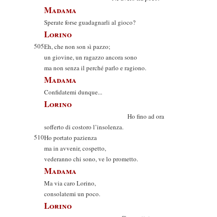
Madama
Sperate forse guadagnarli al gioco?
Lorino
505
Eh, che non son sì pazzo;
un giovine, un ragazzo ancora sono
ma non senza il perché parlo e ragiono.
Madama
Confidatemi dunque...
Lorino
Ho fino ad ora
sofferto di costoro l’insolenza.
510
Ho portato pazienza
ma in avvenir, cospetto,
vederanno chi sono, ve lo prometto.
Madama
Ma via caro Lorino,
consolatemi un poco.
Lorino