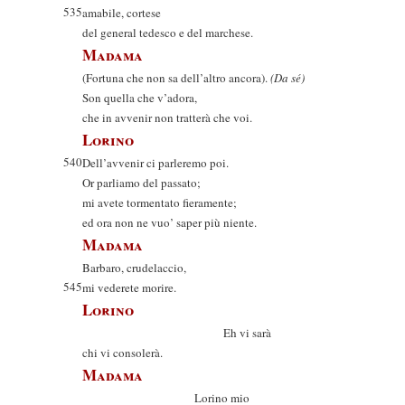
535
amabile, cortese
del general tedesco e del marchese.
Madama
(Fortuna che non sa dell’altro ancora).
(Da sé)
Son quella che v’adora,
che in avvenir non tratterà che voi.
Lorino
540
Dell’avvenir ci parleremo poi.
Or parliamo del passato;
mi avete tormentato fieramente;
ed ora non ne vuo’ saper più niente.
Madama
Barbaro, crudelaccio,
545
mi vederete morire.
Lorino
Eh vi sarà
chi vi consolerà.
Madama
Lorino mio