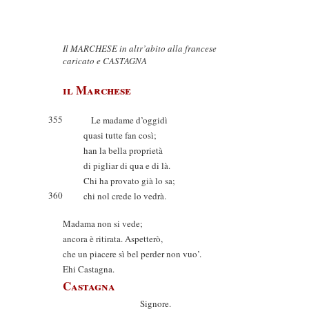
Il MARCHESE in altr’abito alla francese
caricato e CASTAGNA
il Marchese
355
Le madame d’oggidì
quasi tutte fan così;
han la bella proprietà
di pigliar di qua e di là.
Chi ha provato già lo sa;
360
chi nol crede lo vedrà.
Madama non si vede;
ancora è ritirata. Aspetterò,
che un piacere sì bel perder non vuo’.
Ehi Castagna.
Castagna
Signore.