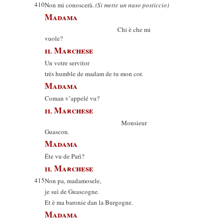
410
Non mi conoscerà.
(Si mette un naso posticcio)
Madama
Chi è che mi
vuole?
il Marchese
Un votre servitor
très humble de madam de tu mon cor.
Madama
Coman v’appelé vu?
il Marchese
Monsieur
Guascon.
Madama
Ête vu de Parì?
il Marchese
415
Non pa, madamosele,
je suì de Guascogne.
Et è ma baronie dan la Burgogne.
Madama