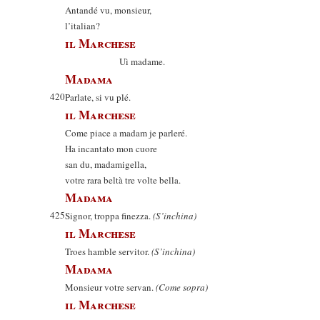
Antandé vu, monsieur,
l’italian?
il Marchese
Uì madame.
Madama
420
Parlate, si vu plé.
il Marchese
Come piace a madam je parleré.
Ha incantato mon cuore
san du, madamigella,
votre rara beltà tre volte bella.
Madama
425
Signor, troppa finezza.
(S’inchina)
il Marchese
Troes hamble servitor.
(S’inchina)
Madama
Monsieur votre servan.
(Come sopra)
il Marchese