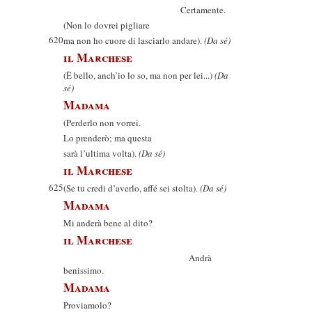
Certamente.
(Non lo dovrei pigliare
620
ma non ho cuore di lasciarlo andare).
(Da sé)
il Marchese
(È bello, anch’io lo so, ma non per lei...)
(Da
sé)
Madama
(Perderlo non vorrei.
Lo prenderò; ma questa
sarà l’ultima volta).
(Da sé)
il Marchese
625
(Se tu credi d’averlo, affé sei stolta).
(Da sé)
Madama
Mi anderà bene al dito?
il Marchese
Andrà
benissimo.
Madama
Proviamolo?