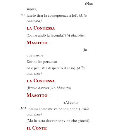
(Non
saprei,
500
lascio tirar la conseguenza a lei).
(Alla
contessa)
la Contessa
(Come andò la facenda?)
(A Masotto)
Masotto
(In
due parole
Dorina ho persuaso
ed è per Titta disperato il caso).
(Alla
contessa)
la Contessa
(Bravo davver!)
(A Masotto)
Masotto
(Al certo
505
uomini come me ve ne son pochi).
(Alla
contessa)
(Ma la testa davver convien che giochi).
il Conte