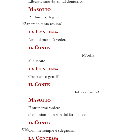
Liberata sarò da un tal demonio.
Masotto
Perdonino, di grazia,
525
perché tanta rovina?
la Contessa
Non mi può più veder.
il Conte
M’odia
alla morte.
la Contessa
Che marito gentil!
il Conte
Bella consorte!
Masotto
E pur parmi vedere
che lontani non son dal far la pace.
il Conte
530
Con me sempre è sdegnosa.
la Contessa