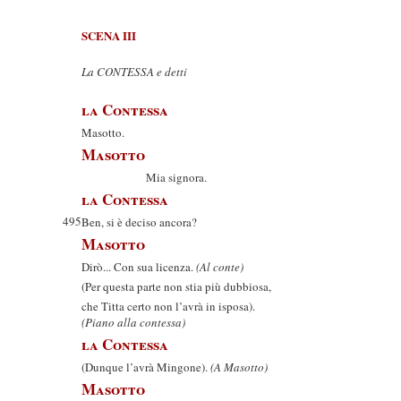
SCENA III
La CONTESSA e detti
la Contessa
Masotto.
Masotto
Mia signora.
la Contessa
495
Ben, si è deciso ancora?
Masotto
Dirò... Con sua licenza.
(Al conte)
(Per questa parte non stia più dubbiosa,
che Titta certo non l’avrà in isposa).
(Piano alla contessa)
la Contessa
(Dunque l’avrà Mingone).
(A Masotto)
Masotto