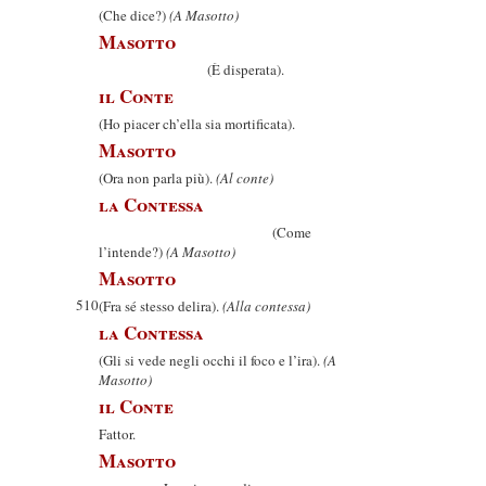
(Che dice?)
(A Masotto)
Masotto
(È disperata).
il Conte
(Ho piacer ch’ella sia mortificata).
Masotto
(Ora non parla più).
(Al conte)
la Contessa
(Come
l’intende?)
(A Masotto)
Masotto
510
(Fra sé stesso delira).
(Alla contessa)
la Contessa
(Gli si vede negli occhi il foco e l’ira).
(A
Masotto)
il Conte
Fattor.
Masotto