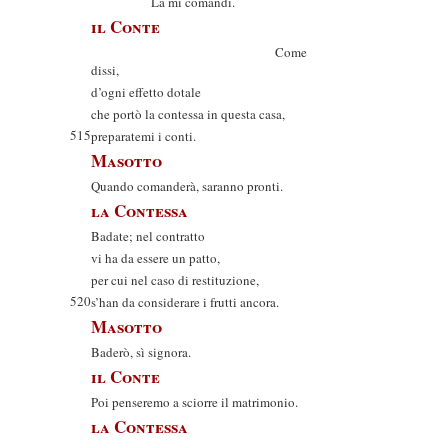
La mi comandi.
il Conte
Come
dissi,
d’ogni effetto dotale
che portò la contessa in questa casa,
515
preparatemi i conti.
Masotto
Quando comanderà, saranno pronti.
la Contessa
Badate; nel contratto
vi ha da essere un patto,
per cui nel caso di restituzione,
520
s’han da considerare i frutti ancora.
Masotto
Baderò, sì signora.
il Conte
Poi penseremo a sciorre il matrimonio.
la Contessa