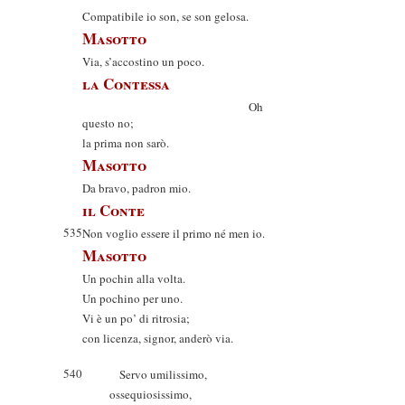
Compatibile io son, se son gelosa.
Masotto
Via, s’accostino un poco.
la Contessa
Oh
questo no;
la prima non sarò.
Masotto
Da bravo, padron mio.
il Conte
535
Non voglio essere il primo né men io.
Masotto
Un pochin alla volta.
Un pochino per uno.
Vi è un po’ di ritrosia;
con licenza, signor, anderò via.
540
Servo umilissimo,
ossequiosissimo,