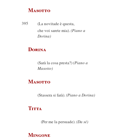
Masotto
395
(La novitade è questa,
che voi sarete mia).
(Piano a
Dorina)
Dorina
(Sarà la cosa presta?)
(Piano a
Masotto)
Masotto
(Stassera si farà).
(Piano a Dorina)
Titta
(Per me la persuade).
(Da sé)
Mingone