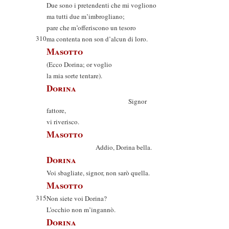
Due sono i pretendenti che mi vogliono
ma tutti due m’imbrogliano;
pare che m’offeriscono un tesoro
310
ma contenta non son d’alcun di loro.
Masotto
(Ecco Dorina; or voglio
la mia sorte tentare).
Dorina
Signor
fattore,
vi riverisco.
Masotto
Addio, Dorina bella.
Dorina
Voi sbagliate, signor, non sarò quella.
Masotto
315
Non siete voi Dorina?
L’occhio non m’ingannò.
Dorina