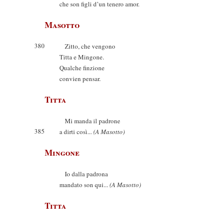
che son figli d’un tenero amor.
Masotto
380
Zitto, che vengono
Titta e Mingone.
Qualche finzione
convien pensar.
Titta
Mi manda il padrone
385
a dirti così...
(A Masotto)
Mingone
Io dalla padrona
mandato son qui...
(A Masotto)
Titta