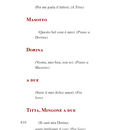
(Per me parla il fattor).
(A Titta)
Masotto
(Questo bel core è mio).
(Piano a
Dorina)
Dorina
(Vostra, mio ben, son io).
(Piano a
Masotto)
a due
(Siete il mio dolce amor).
(Fra
loro)
Titta, Mingone a due
410
(Sì sarà mia Dorina;
sento brillarmi il cor).
(Fra loro)