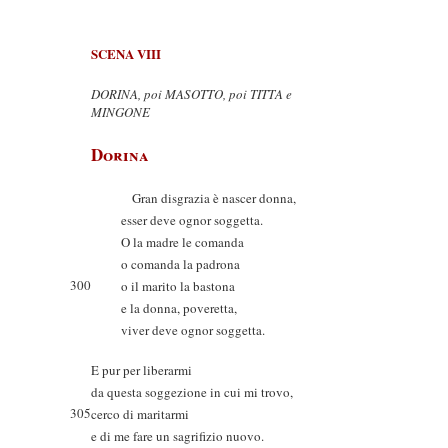
SCENA VIII
DORINA, poi MASOTTO, poi TITTA e
MINGONE
Dorina
Gran disgrazia è nascer donna,
esser deve ognor soggetta.
O la madre le comanda
o comanda la padrona
300
o il marito la bastona
e la donna, poveretta,
viver deve ognor soggetta.
E pur per liberarmi
da questa soggezione in cui mi trovo,
305
cerco di maritarmi
e di me fare un sagrifizio nuovo.