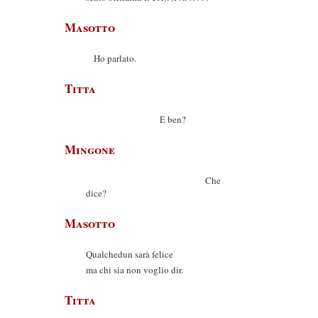
Masotto
Ho parlato.
Titta
E ben?
Mingone
Che
dice?
Masotto
Qualchedun sarà felice
ma chi sia non voglio dir.
Titta