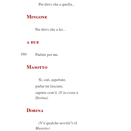
Per dirvi che a quella...
Mingone
Per dirvi che a lei...
a due
390
Parlate per me.
Masotto
Sì, cari, aspettate,
parlar mi lasciate,
saprete com’è.
(S’accosta a
Dorina)
Dorina
(V’è qualche novità?)
(A
Masotto)