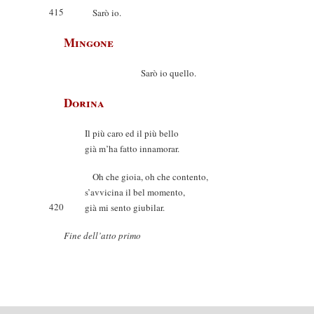
415
Sarò io.
Mingone
Sarò io quello.
Dorina
Il più caro ed il più bello
già m’ha fatto innamorar.
Oh che gioia, oh che contento,
s’avvicina il bel momento,
420
già mi sento giubilar.
Fine dell’atto primo