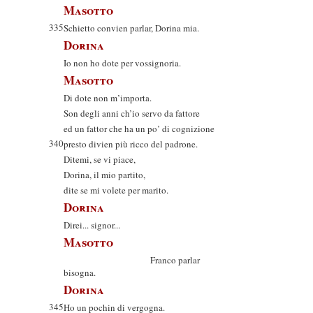
Masotto
335
Schietto convien parlar, Dorina mia.
Dorina
Io non ho dote per vossignoria.
Masotto
Di dote non m’importa.
Son degli anni ch’io servo da fattore
ed un fattor che ha un po’ di cognizione
340
presto divien più ricco del padrone.
Ditemi, se vi piace,
Dorina, il mio partito,
dite se mi volete per marito.
Dorina
Direi... signor...
Masotto
Franco parlar
bisogna.
Dorina
345
Ho un pochin di vergogna.