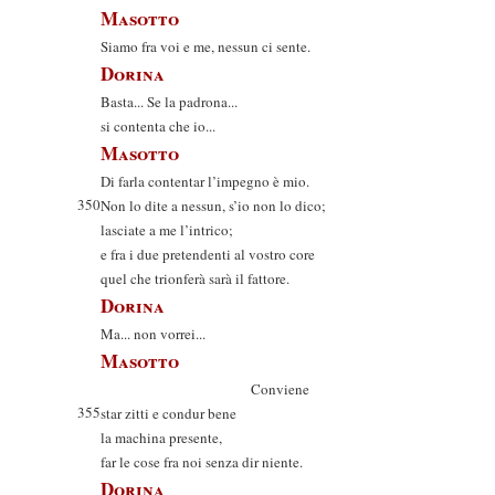
Masotto
Siamo fra voi e me, nessun ci sente.
Dorina
Basta... Se la padrona...
si contenta che io...
Masotto
Di farla contentar l’impegno è mio.
350
Non lo dite a nessun, s’io non lo dico;
lasciate a me l’intrico;
e fra i due pretendenti al vostro core
quel che trionferà sarà il fattore.
Dorina
Ma... non vorrei...
Masotto
Conviene
355
star zitti e condur bene
la machina presente,
far le cose fra noi senza dir niente.
Dorina