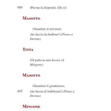
400
(Per me la disporrà).
(Da sé)
Masotto
(Guardate il servitore,
che faccia da buffone!)
(Piano a
Dorina)
Titta
(Or parla in mio favor).
(A
Mingone)
Masotto
(Guardate il giardiniero,
405
che faccia di babbione!)
(Piano a
Dorina)
Mingone