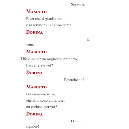
Signorsì.
Masotto
È ver che al giardiniero
o al servitor vi voglion dare?
Dorina
È
vero.
Masotto
330
Se un partito miglior vi proporrò,
l’accetterete voi?
Dorina
E perché no?
Masotto
Per esempio, se io,
che alfin sono un fattore,
mi esebisci per voi?
Dorina
Oh mio
signore!