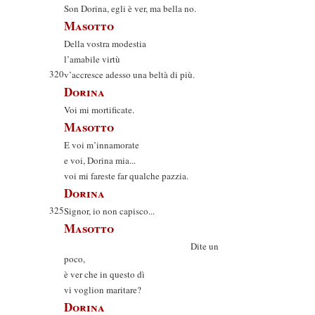
Son Dorina, egli è ver, ma bella no.
Masotto
Della vostra modestia
l’amabile virtù
320
v’accresce adesso una beltà di più.
Dorina
Voi mi mortificate.
Masotto
E voi m’innamorate
e voi, Dorina mia...
voi mi fareste far qualche pazzia.
Dorina
325
Signor, io non capisco...
Masotto
Dite un
poco,
è ver che in questo dì
vi voglion maritare?
Dorina