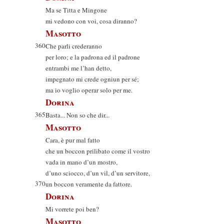
Ma se Titta e Mingone
mi vedono con voi, cosa diranno?
Masotto
360
Che parli crederanno
per loro; e la padrona ed il padrone
entrambi me l’han detto,
impegnato mi crede ogniun per sé;
ma io voglio operar solo per me.
Dorina
365
Basta... Non so che dir...
Masotto
Cara, è pur mal fatto
che un boccon prilibato come il vostro
vada in mano d’un mostro,
d’uno sciocco, d’un vil, d’un servitore,
370
un boccon veramente da fattore.
Dorina
Mi vorrete poi ben?
Masotto