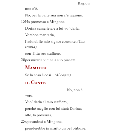
Ragion
non c’è.
No, per la parte sua non c’è ragione.
15
Ho promesso a Mingone
Dorina cameriera e a lui vo’ darla.
Vorebbe maritarla,
l’adorabile mio signor consorte,
(Con
ironia)
con Titta suo staffiere,
20
per mirarla vicina a suo piacere.
Masotto
Se la cosa è così...
(Al conte)
il Conte
No, non è
vero.
Vuo’ darla al mio staffiero,
perché meglio con lui starà Dorina;
affé, la poverina,
25
sposandosi a Mingone,
prenderebbe in marito un bel birbone.