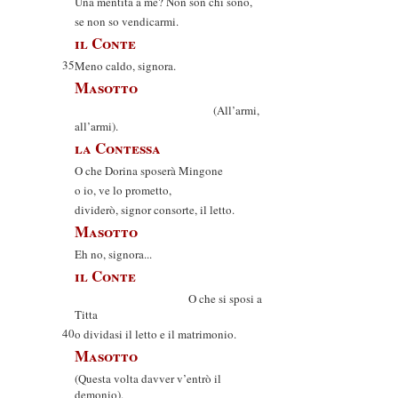
Una mentita a me? Non son chi sono,
se non so vendicarmi.
il Conte
35
Meno caldo, signora.
Masotto
(All’armi,
all’armi).
la Contessa
O che Dorina sposerà Mingone
o io, ve lo prometto,
dividerò, signor consorte, il letto.
Masotto
Eh no, signora...
il Conte
O che si sposi a
Titta
40
o dividasi il letto e il matrimonio.
Masotto
(Questa volta davver v’entrò il
demonio).