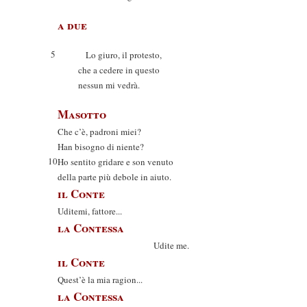
a due
5
Lo giuro, il protesto,
che a cedere in questo
nessun mi vedrà.
Masotto
Che c’è, padroni miei?
Han bisogno di niente?
10
Ho sentito gridare e son venuto
della parte più debole in aiuto.
il Conte
Uditemi, fattore...
la Contessa
Udite me.
il Conte
Quest’è la mia ragion...
la Contessa