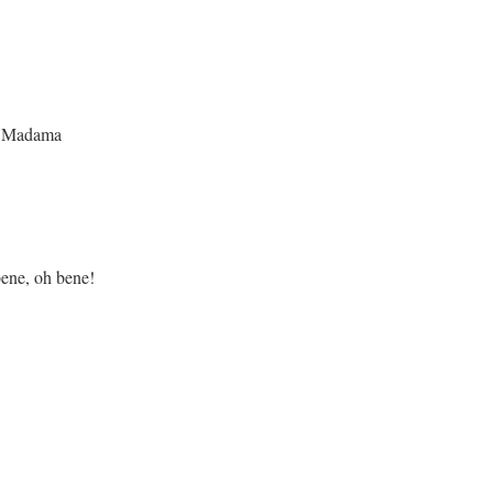
ama
bene!