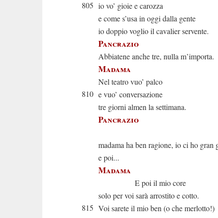
805
io vo’ gioie e carozza
e come s’usa in oggi dalla gente
io doppio voglio il cavalier servente.
Pancrazio
Abbiatene anche tre, nulla m’importa.
Madama
Nel teatro vuo’ palco
810
e vuo’ conversazione
tre giorni almen la settimana.
Pancrazio
È gius
madama ha ben ragione, io ci ho gran 
e poi...
Madama
E poi il mio core
solo per voi sarà arrostito e cotto.
815
Voi sarete il mio ben (o che merlotto!)