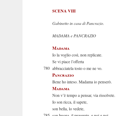
SCENA VIII
Gabinetto in casa di Pancrazio.
MADAMA e PANCRAZIO
Madama
Io la voglio così, non replicate.
Se vi piace l’offerta
780
abbracciatela tosto o me ne vo.
Pancrazio
Bene ho inteso. Madama io penserò.
Madama
Non v’è tempo a pensar, via rissolvete.
Io son ricca, il sapete,
son bella, lo vedete,
785
son buona, il proverete, e poi e poi