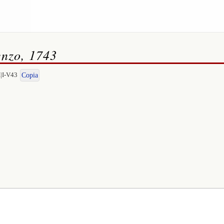
enzo, 1743
I|I-V43
Copia