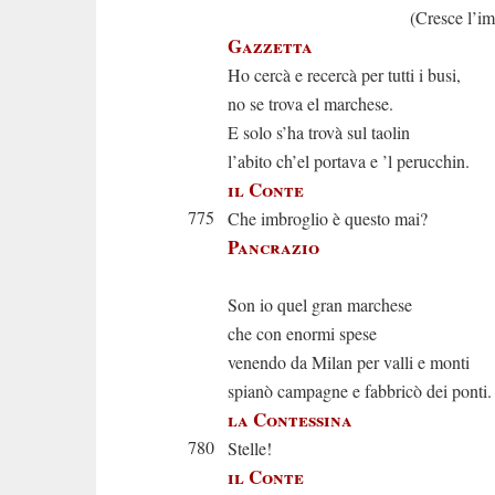
(Cresce l’imbrogl
Gazzetta
Ho cercà e recercà per tutti i busi,
no se trova el marchese.
E solo s’ha trovà sul taolin
l’abito ch’el portava e ’l perucchin.
il Conte
775
Che imbroglio è questo mai?
Pancrazio
Tutto sap
Son io quel gran marchese
che con enormi spese
venendo da Milan per valli e monti
spianò campagne e fabbricò dei ponti.
la Contessina
780
Stelle!
il Conte