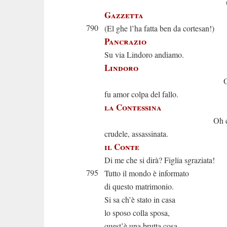
(Oh che bag
Gazzetta
790
(El ghe l’ha fatta ben da cortesan!)
Pancrazio
Su via Lindoro andiamo.
Lindoro
Oh dei! Con
fu amor colpa del fallo.
la Contessina
Oh che m’av
crudele, assassinata.
il Conte
Di me che si dirà? Figlia sgraziata!
795
Tutto il mondo è informato
di questo matrimonio.
Si sa ch’è stato in casa
lo sposo colla sposa,
quest’è una brutta cosa.