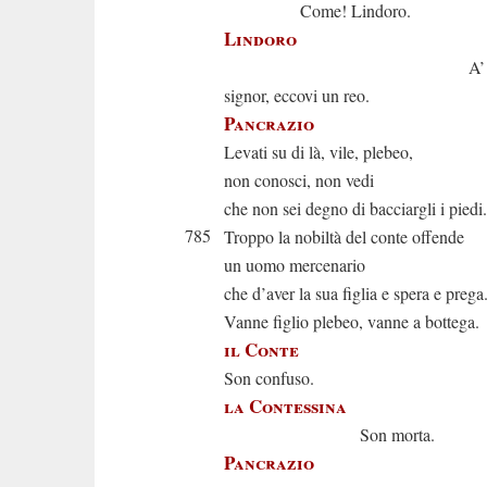
Come! Lindoro.
Lindoro
A’ vostri p
signor, eccovi un reo.
Pancrazio
Levati su di là, vile, plebeo,
non conosci, non vedi
che non sei degno di bacciargli i piedi.
785
Troppo la nobiltà del conte offende
un uomo mercenario
che d’aver la sua figlia e spera e prega
Vanne figlio plebeo, vanne a bottega.
il Conte
Son confuso.
la Contessina
Son morta.
Pancrazio