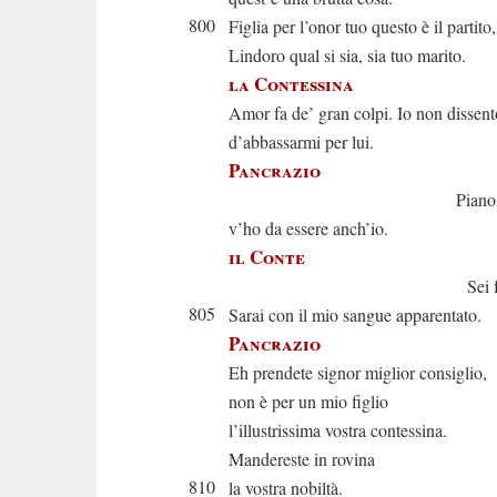
800
Figlia per l’onor tuo questo è il partito,
Lindoro qual si sia, sia tuo marito.
la Contessina
Amor fa de’ gran colpi. Io non dissent
d’abbassarmi per lui.
Pancrazio
Piano di gra
v’ho da essere anch’io.
il Conte
Sei fortuna
805
Sarai con il mio sangue apparentato.
Pancrazio
Eh prendete signor miglior consiglio,
non è per un mio figlio
l’illustrissima vostra contessina.
Mandereste in rovina
810
la vostra nobiltà.