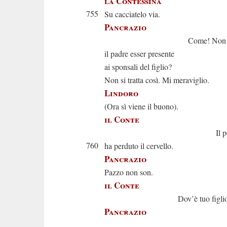
la Contessina
755
Su cacciatelo via.
Pancrazio
Come! Non puo
il padre esser presente
ai sponsali del figlio?
Non si tratta così. Mi meraviglio.
Lindoro
(Ora sì viene il buono).
il Conte
Il poveru
760
ha perduto il cervello.
Pancrazio
Pazzo non son.
il Conte
Dov’è tuo figlio
Pancrazio
È quel