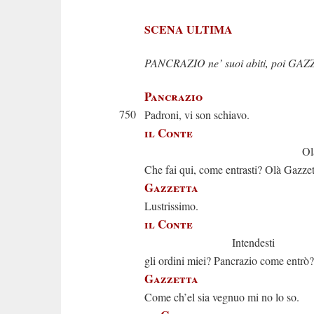
SCENA ULTIMA
PANCRAZIO ne’ suoi abiti, poi GAZZ
Pancrazio
750
Padroni, vi son schiavo.
il Conte
Olà, che v
Che fai qui, come entrasti? Olà Gazzet
Gazzetta
Lustrissimo.
il Conte
Intendesti
gli ordini miei? Pancrazio come entrò?
Gazzetta
Come ch’el sia vegnuo mi no lo so.