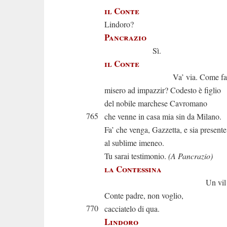
il Conte
Lindoro?
Pancrazio
Sì.
il Conte
Va’ via. Come face
misero ad impazzir? Codesto è figlio
del nobile marchese Cavromano
765
che venne in casa mia sin da Milano.
Fa’ che venga, Gazzetta, e sia presente
al sublime imeneo.
Tu sarai testimonio.
(A Pancrazio)
la Contessina
Un vil pleb
Conte padre, non voglio,
770
cacciatelo di qua.
Lindoro