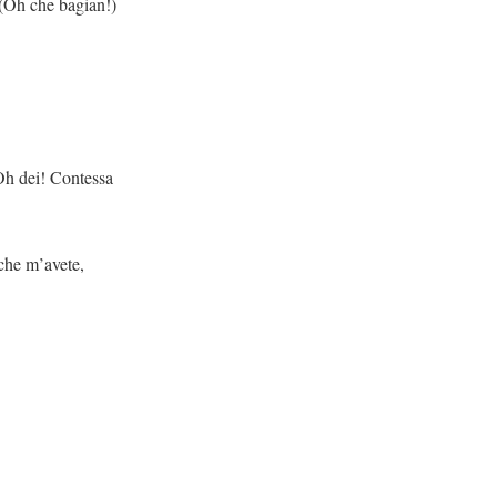
ian!)
tessa
ete,