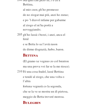
Ma quel che pezo xe, l’è ch’a
Bettina,
al mio cuor, gh’ho promesso
de no ziogar mai più, anzi ho zurao;
e po ’l diavol infame per gabarme
al ziogo el m’ha portà a
novoggiando;
205
gh’ho lassà i bezzi, i anei, anca el
feral
e se Betta lo sa l’avrà rason
de dirme disgrazià, furbo, baron.
Bettina
(El gramo xe vegnuo zo col brenton
ma una prova voi far se la me riesce).
210
Fé una cosa fradel, lassé Bettina
e tendé al ziogo, che una volta o
l’altra
fortuna vegnerà co la segonda,
che se la ve se mostra un dì pietosa,
meggio de Betta troveré morosa.
Buleghin