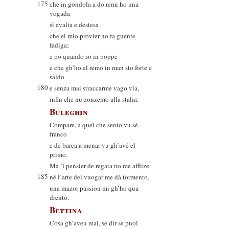
175
che in gondola a do remi ho una
vogada
sì avalia e destesa
che el mio provier no fa gnente
fadiga;
e po quando so in poppe
e che gh’ho el remo in man sto forte e
saldo
180
e senza mai straccarme vago via,
infin che nu zonzemo alla stalia.
Buleghin
Compare, a quel che sento vu sé
franco
e de barca a menar vu gh’avé el
primo.
Ma ’l pensier de regata no me afflize
185
né l’arte del vuogar me dà tormento,
una mazor passion mi gh’ho qua
drento.
Bettina
Cosa gh’aveu mai, se dir se puol