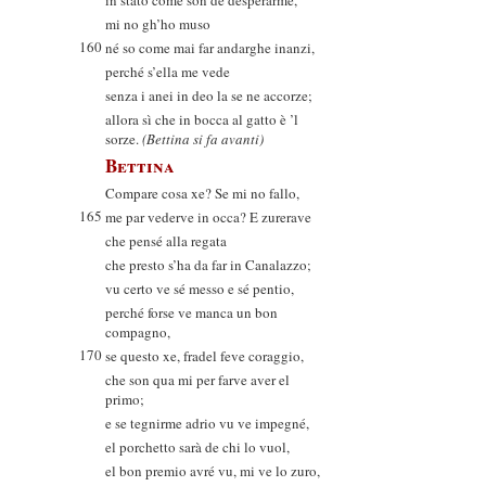
in stato come son de desperarme,
mi no gh’ho muso
160
né so come mai far andarghe inanzi,
perché s’ella me vede
senza i anei in deo la se ne accorze;
allora sì che in bocca al gatto è ’l
sorze.
(Bettina si fa avanti)
Bettina
Compare cosa xe? Se mi no fallo,
165
me par vederve in occa? E zurerave
che pensé alla regata
che presto s’ha da far in Canalazzo;
vu certo ve sé messo e sé pentio,
perché forse ve manca un bon
compagno,
170
se questo xe, fradel feve coraggio,
che son qua mi per farve aver el
primo;
e se tegnirme adrio vu ve impegné,
el porchetto sarà de chi lo vuol,
el bon premio avré vu, mi ve lo zuro,