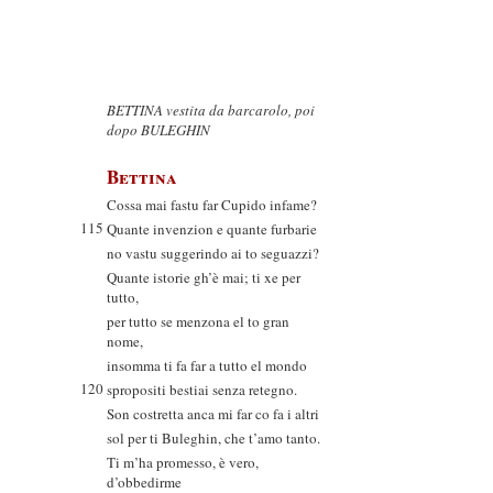
BETTINA vestita da barcarolo, poi
dopo BULEGHIN
Bettina
Cossa mai fastu far Cupido infame?
115
Quante invenzion e quante furbarie
no vastu suggerindo ai to seguazzi?
Quante istorie gh’è mai; ti xe per
tutto,
per tutto se menzona el to gran
nome,
insomma ti fa far a tutto el mondo
120
spropositi bestiai senza retegno.
Son costretta anca mi far co fa i altri
sol per ti Buleghin, che t’amo tanto.
Ti m’ha promesso, è vero,
d’obbedirme