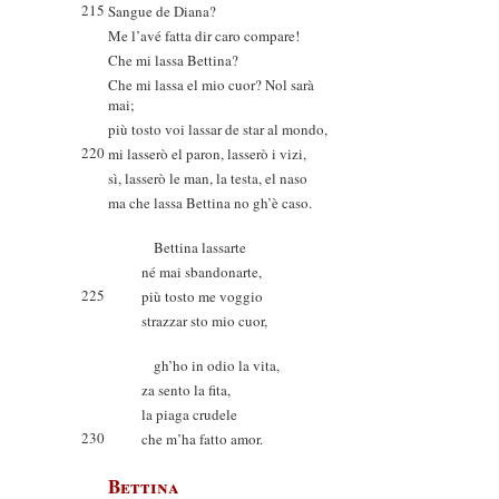
215
Sangue de Diana?
Me l’avé fatta dir caro compare!
Che mi lassa Bettina?
Che mi lassa el mio cuor? Nol sarà
mai;
più tosto voi lassar de star al mondo,
220
mi lasserò el paron, lasserò i vizi,
sì, lasserò le man, la testa, el naso
ma che lassa Bettina no gh’è caso.
Bettina lassarte
né mai sbandonarte,
225
più tosto me voggio
strazzar sto mio cuor,
gh’ho in odio la vita,
za sento la fita,
la piaga crudele
230
che m’ha fatto amor.
Bettina