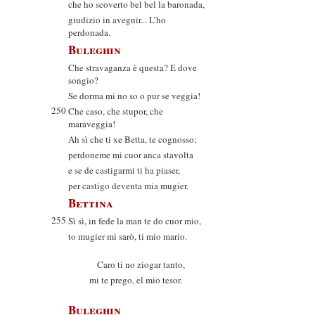
che ho scoverto bel bel la baronada,
giudizio in avegnir... L’ho
perdonada.
Buleghin
Che stravaganza è questa? E dove
songio?
Se dorma mi no so o pur se veggia!
250
Che caso, che stupor, che
maraveggia!
Ah sì che ti xe Betta, te cognosso;
perdoneme mi cuor anca stavolta
e se de castigarmi ti ha piaser,
per castigo deventa mia mugier.
Bettina
255
Sì sì, in fede la man te do cuor mio,
to mugier mi sarò, ti mio mario.
Caro ti no ziogar tanto,
mi te prego, el mio tesor.
Buleghin