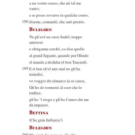
a un vostro zenso, che mi tal me
vanto;
e se posso zovarve in qualche conto,
190
diseme, comandé, che sarò pronto.
Buleghin
Vu gh’avé un cuor, fradel, troppo
amoroso
e obrigarme cerché, co dise quello
al grand’Argante, quando per Olindo
el manda a desfidar el bon Tancredi.
195
E sì ben ch’el mio mal no gh’ha
remedio,
ve voggio dir almanco la so causa.
Gh’ho do tormenti al cuor che lo
traffize;
gh’ho ’l ziogo e gh’ho l’amor che me
dà impazzo.
Bettina
(Che gran furbazzo!)
Buleghin
200