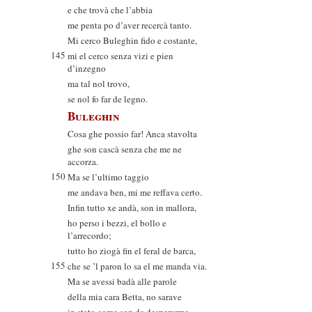
e che trovà che l’abbia
me penta po d’aver recercà tanto.
Mi cerco Buleghin fido e costante,
145
mi el cerco senza vizi e pien
d’inzegno
ma tal nol trovo,
se nol fo far de legno.
Buleghin
Cosa ghe possio far! Anca stavolta
ghe son cascà senza che me ne
accorza.
150
Ma se l’ultimo taggio
me andava ben, mi me reffava certo.
Infin tutto xe andà, son in mallora,
ho perso i bezzi, el bollo e
l’arrecordo;
tutto ho ziogà fin el feral de barca,
155
che se ’l paron lo sa el me manda via.
Ma se avessi badà alle parole
della mia cara Betta, no sarave