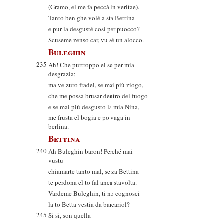
(Gramo, el me fa peccà in veritae).
Tanto ben ghe volé a sta Bettina
e pur la desgusté così per puocco?
Scuseme zenso car, vu sé un alocco.
Buleghin
235
Ah! Che purtroppo el so per mia
desgrazia;
ma ve zuro fradel, se mai più ziogo,
che me possa brusar dentro del fuogo
e se mai più desgusto la mia Nina,
me frusta el bogia e po vaga in
berlina.
Bettina
240
Ah Buleghin baron! Perché mai
vustu
chiamarte tanto mal, se za Bettina
te perdona el to fal anca stavolta.
Vardeme Buleghin, ti no cognosci
la to Betta vestia da barcariol?
245
Sì sì, son quella