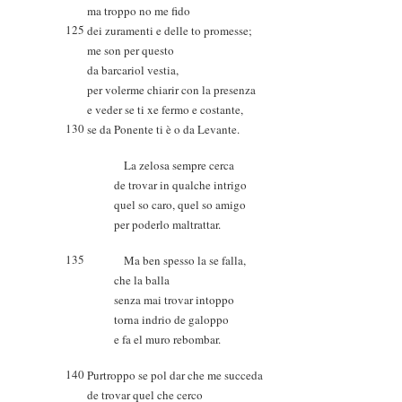
ma troppo no me fido
125
dei zuramenti e delle to promesse;
me son per questo
da barcariol vestia,
per volerme chiarir con la presenza
e veder se ti xe fermo e costante,
130
se da Ponente ti è o da Levante.
La zelosa sempre cerca
de trovar in qualche intrigo
quel so caro, quel so amigo
per poderlo maltrattar.
135
Ma ben spesso la se falla,
che la balla
senza mai trovar intoppo
torna indrio de galoppo
e fa el muro rebombar.
140
Purtroppo se pol dar che me succeda
de trovar quel che cerco