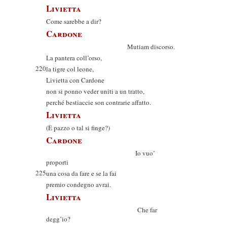
Livietta
Come sarebbe a dir?
Cardone
Mutiam discorso.
La pantera coll’orso,
220
la tigre col leone,
Livietta con Cardone
non si ponno veder uniti a un tratto,
perché bestiaccie son contrarie affatto.
Livietta
(È pazzo o tal si finge?)
Cardone
Io vuo’
proporti
225
una cosa da fare e se la fai
premio condegno avrai.
Livietta
Che far
degg’io?