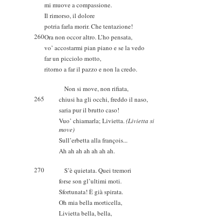
mi muove a compassione.
Il rimorso, il dolore
potria farla morir. Che tentazione!
260
Ora non occor altro. L’ho pensata,
vo’ accostarmi pian piano e se la vedo
far un picciolo motto,
ritorno a far il pazzo e non la credo.
Non si move, non rifiata,
265
chiusi ha gli occhi, freddo il naso,
saria pur il brutto caso!
Vuo’ chiamarla; Livietta.
(Livietta si
move)
Sull’erbetta alla françois...
Ah ah ah ah ah ah ah.
270
S’è quietata. Quei tremori
forse son gl’ultimi moti.
Sfortunata! È già spirata.
Oh mia bella morticella,
Livietta bella, bella,