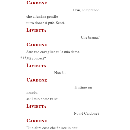
Cardone
Orsù, comprendo
che a femina gentile
tutto donar si può. Senti.
Livietta
Che brama?
Cardone
Sarò tuo cavaglier, tu la mia dama.
215
Mi conosci?
Livietta
Non è...
Cardone
Ti stimo un
mondo,
se il mio nome tu sai.
Livietta
Non è Cardone?
Cardone
È un’altra cosa che finisce in
one
.