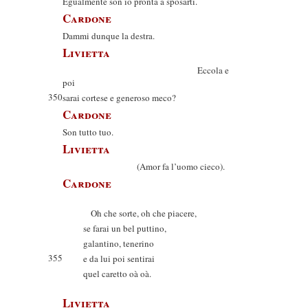
Egualmente son io pronta a sposarti.
Cardone
Dammi dunque la destra.
Livietta
Eccola e
poi
350
sarai cortese e generoso meco?
Cardone
Son tutto tuo.
Livietta
(Amor fa l’uomo cieco).
Cardone
Oh che sorte, oh che piacere,
se farai un bel puttino,
galantino, tenerino
355
e da lui poi sentirai
quel caretto oà oà.
Livietta