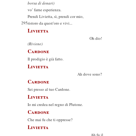
borsa di denari)
vo’ farne esperienza.
Prendi Livietta, sì, prendi cor mio,
295
ristoro da quest’oro e vivi...
Livietta
Oh dio!
(Riviene)
Cardone
Il prodigio è già fatto.
Livietta
Ah dove sono?
Cardone
Sei presso al tuo Cardone.
Livietta
Io mi credea nel regno di Plutone.
Cardone
Che mai fu che ti oppresse?
Livietta
Ah fu il