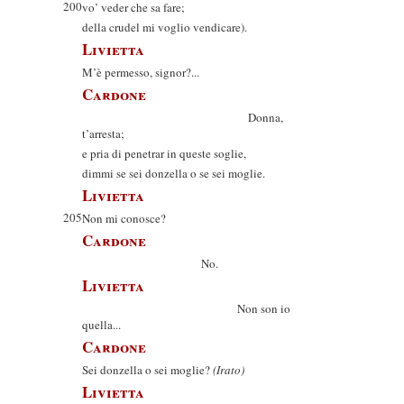
200
vo’ veder che sa fare;
della crudel mi voglio vendicare).
Livietta
M’è permesso, signor?...
Cardone
Donna,
t’arresta;
e pria di penetrar in queste soglie,
dimmi se sei donzella o se sei moglie.
Livietta
205
Non mi conosce?
Cardone
No.
Livietta
Non son io
quella...
Cardone
Sei donzella o sei moglie?
(Irato)
Livietta