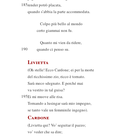
185
render potrò placata,
quando s’abbia la parte accommodata.
Colpo più bello al mondo
certo giammai non fu.
Quanto mi vien da ridere,
190
quando ci penso su.
Livietta
(Oh stelle! Ecco Cardone; ei per la morte
del ricchissimo zio, ricco è tornato.
Sarà meco sdegnato. E perché mai
va vestito in tal guisa?
195
Ei mi muove alle risa.
Tornando a lusingar sarà mio impegno,
se tanto vale un femminile ingegno).
Cardone
(Livietta qui? Vo’ seguitar il pazzo;
vo’ veder che sa dire;