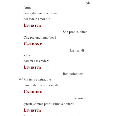
Ah
ferma.
Senti, dammi una prova
del fedele amor tuo.
Livietta
Son pronta, chiedi.
Che pretendi, mio ben?
Cardone
La man di
sposa
dammi e ti crederò.
Livietta
Ben volontieri.
345
Ma tu la contradote
fammi di diecimila scudi.
Cardone
Io sono
questa somma prontissimo a donarti.
Livietta