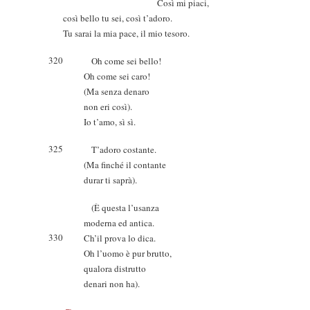
Così mi piaci,
così bello tu sei, così t’adoro.
Tu sarai la mia pace, il mio tesoro.
320
Oh come sei bello!
Oh come sei caro!
(Ma senza denaro
non eri così).
Io t’amo, sì sì.
325
T’adoro costante.
(Ma finché il contante
durar ti saprà).
(È questa l’usanza
moderna ed antica.
330
Ch’il prova lo dica.
Oh l’uomo è pur brutto,
qualora distrutto
denari non ha).