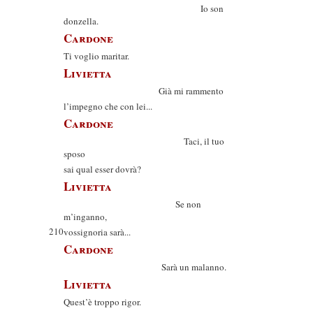
Io son
donzella.
Cardone
Ti voglio maritar.
Livietta
Già mi rammento
l’impegno che con lei...
Cardone
Taci, il tuo
sposo
sai qual esser dovrà?
Livietta
Se non
m’inganno,
210
vossignoria sarà...
Cardone
Sarà un malanno.
Livietta
Quest’è troppo rigor.