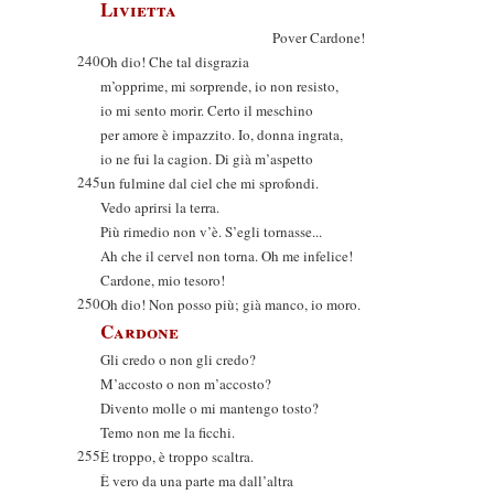
Livietta
Pover Cardone!
240
Oh dio! Che tal disgrazia
m’opprime, mi sorprende, io non resisto,
io mi sento morir. Certo il meschino
per amore è impazzito. Io, donna ingrata,
io ne fui la cagion. Di già m’aspetto
245
un fulmine dal ciel che mi sprofondi.
Vedo aprirsi la terra.
Più rimedio non v’è. S’egli tornasse...
Ah che il cervel non torna. Oh me infelice!
Cardone, mio tesoro!
250
Oh dio! Non posso più; già manco, io moro.
Cardone
Gli credo o non gli credo?
M’accosto o non m’accosto?
Divento molle o mi mantengo tosto?
Temo non me la ficchi.
255
È troppo, è troppo scaltra.
È vero da una parte ma dall’altra