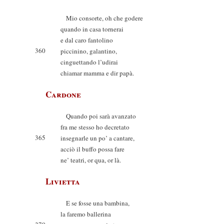
Mio consorte, oh che godere
quando in casa tornerai
e dal caro fantolino
360
piccinino, galantino,
cinguettando l’udirai
chiamar mamma e dir papà.
Cardone
Quando poi sarà avanzato
fra me stesso ho decretato
365
insegnarle un po’ a cantare,
acciò il buffo possa fare
ne’ teatri, or qua, or là.
Livietta
E se fosse una bambina,
la faremo ballerina