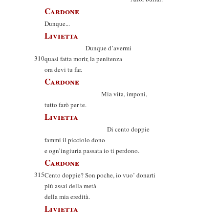
Cardone
Dunque...
Livietta
Dunque d’avermi
310
quasi fatta morir, la penitenza
ora devi tu far.
Cardone
Mia vita, imponi,
tutto farò per te.
Livietta
Di cento doppie
fammi il picciolo dono
e ogn’ingiuria passata io ti perdono.
Cardone
315
Cento doppie? Son poche, io vuo’ donarti
più assai della metà
della mia eredità.
Livietta