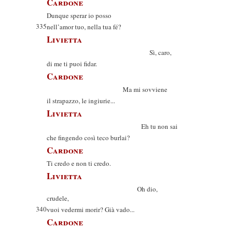
Cardone
Dunque sperar io posso
335
nell’amor tuo, nella tua fé?
Livietta
Sì, caro,
di me ti puoi fidar.
Cardone
Ma mi sovviene
il strapazzo, le ingiurie...
Livietta
Eh tu non sai
che fingendo così teco burlai?
Cardone
Ti credo e non ti credo.
Livietta
Oh dio,
crudele,
340
vuoi vedermi morir? Già vado...
Cardone