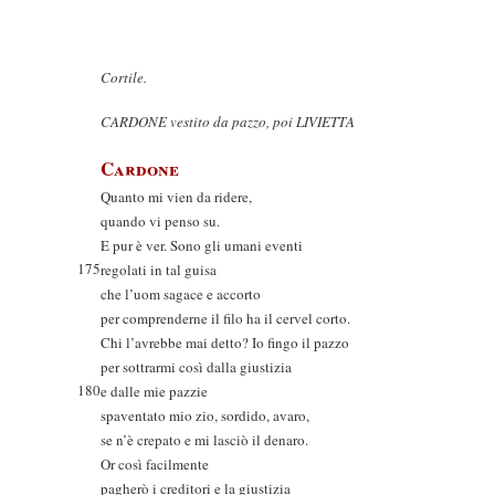
Cortile.
CARDONE vestito da pazzo, poi LIVIETTA
Cardone
Quanto mi vien da ridere,
quando vi penso su.
E pur è ver. Sono gli umani eventi
175
regolati in tal guisa
che l’uom sagace e accorto
per comprenderne il filo ha il cervel corto.
Chi l’avrebbe mai detto? Io fingo il pazzo
per sottrarmi così dalla giustizia
180
e dalle mie pazzie
spaventato mio zio, sordido, avaro,
se n’è crepato e mi lasciò il denaro.
Or così facilmente
pagherò i creditori e la giustizia