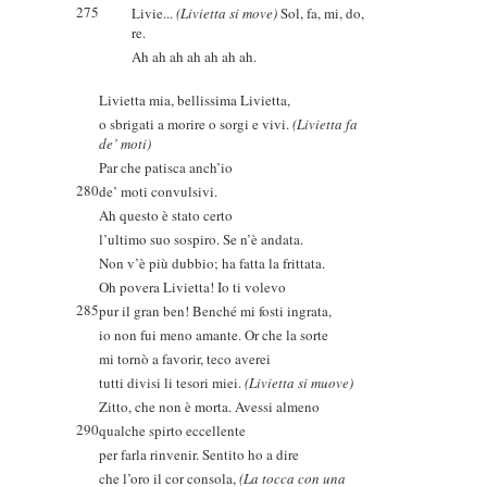
275
Livie...
(Livietta si move)
Sol, fa, mi, do,
re.
Ah ah ah ah ah ah ah.
Livietta mia, bellissima Livietta,
o sbrigati a morire o sorgi e vivi.
(Livietta fa
de’ moti)
Par che patisca anch’io
280
de’ moti convulsivi.
Ah questo è stato certo
l’ultimo suo sospiro. Se n’è andata.
Non v’è più dubbio; ha fatta la frittata.
Oh povera Livietta! Io ti volevo
285
pur il gran ben! Benché mi fosti ingrata,
io non fui meno amante. Or che la sorte
mi tornò a favorir, teco averei
tutti divisi li tesori miei.
(Livietta si muove)
Zitto, che non è morta. Avessi almeno
290
qualche spirto eccellente
per farla rinvenir. Sentito ho a dire
che l’oro il cor consola,
(La tocca con una