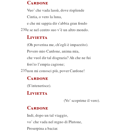
Cardone
Vuo’ che vada lassù, dove risplende
Cintia, o vero la luna,
e che mi sappia dir s’abbia gran fondo
230
e se nel centro suo v’è un altro mondo.
Livietta
(Oh poverina me, ch’egli è impazzito).
Povero mio Cardone, anima mia,
che vuol dir tal disgrazia? Ah che ne fui
fors’io l’empia cagione;
235
non mi conosci più, pover Cardone!
Cardone
(S’intenerisce).
Livietta
(Vo’ scoprirne il vero).
Cardone
Indi, dopo un tal viaggio,
vo’ che vada nel regno di Plutone,
Proserpina a baciar.