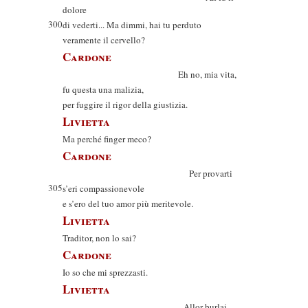
dolore
300
di vederti... Ma dimmi, hai tu perduto
veramente il cervello?
Cardone
Eh no, mia vita,
fu questa una malizia,
per fuggire il rigor della giustizia.
Livietta
Ma perché finger meco?
Cardone
Per provarti
305
s’eri compassionevole
e s’ero del tuo amor più meritevole.
Livietta
Traditor, non lo sai?
Cardone
Io so che mi sprezzasti.
Livietta
Allor burlai.