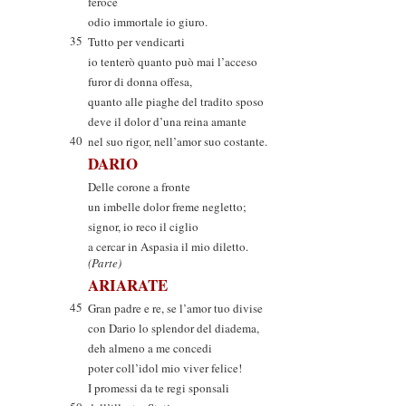
feroce
odio immortale io giuro.
35
Tutto per vendicarti
io tenterò quanto può mai l’acceso
furor di donna offesa,
quanto alle piaghe del tradito sposo
deve il dolor d’una reina amante
40
nel suo rigor, nell’amor suo costante.
DARIO
Delle corone a fronte
un imbelle dolor freme negletto;
signor, io reco il ciglio
a cercar in Aspasia il mio diletto.
(Parte)
ARIARATE
45
Gran padre e re, se l’amor tuo divise
con Dario lo splendor del diadema,
deh almeno a me concedi
poter coll’idol mio viver felice!
I promessi da te regi sponsali