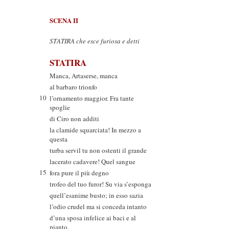
SCENA II
STATIRA che esce furiosa e detti
STATIRA
Manca, Artaserse, manca
al barbaro trionfo
10
l’ornamento maggior. Fra tante
spoglie
di Ciro non additi
la clamide squarciata! In mezzo a
questa
turba servil tu non ostenti il grande
lacerato cadavere! Quel sangue
15
fora pure il più degno
trofeo del tuo furor! Su via s’esponga
quell’esanime busto; in esso sazia
l’odio crudel ma si conceda intanto
d’una sposa infelice ai baci e al
pianto.