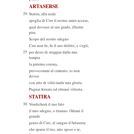
ARTASERSE
20
Statira, alla reale
spoglia di Ciro il nostro amor accese,
qual doveasi al suo grado, illustre
pira.
Scopo del nostro sdegno
Ciro non fu; fu il suo delitto; e s’egli,
25
per desio di strappar dalle mie
tempia
la paterna corona,
provocommi al cimento, io non
dovea
con atto di viltà tradir mia gloria.
Pugnai forzato ed ottenei vittoria.
STATIRA
30
Vendicherà il suo fato
il mio sdegno, o tiranno. Odami il
grande
genio di Ciro, al sangue d’Artaserse
che sparse il tuo, mio sposo e re,