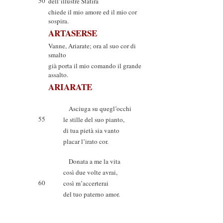
50
dell’illustre Statira
chiede il mio amore ed il mio cor
sospira.
ARTASERSE
Vanne, Ariarate; ora al suo cor di
smalto
già porta il mio comando il grande
assalto.
ARIARATE
Asciuga su quegl’occhi
55
le stille del suo pianto,
di tua pietà sia vanto
placar l’irato cor.
Donata a me la vita
così due volte avrai,
60
così m’accerterai
del tuo paterno amor.