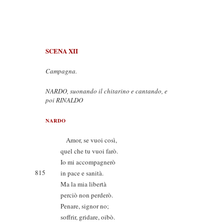
SCENA XII
Campagna.
NARDO, suonando il chitarino e cantando, e
poi RINALDO
NARDO
Amor, se vuoi così,
quel che tu vuoi farò.
Io mi accompagnerò
815
in pace e sanità.
Ma la mia libertà
perciò non perderò.
Penare, signor no;
soffrir, gridare, oibò.