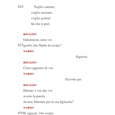
820
Voglio cantare;
voglio suonare;
voglio godere
fin che si può.
RINALDO
Galantuom, siete voi
825
quello che Nardo ha nome?
NARDO
Signorsì.
RINALDO
Cerco appunto di voi.
NARDO
Eccomi qui.
RINALDO
Ditemi; è ver che voi
aveste la parola
da don Tritemio per la sua figliuola?
NARDO
830
Sì signore, l’ho avuta;