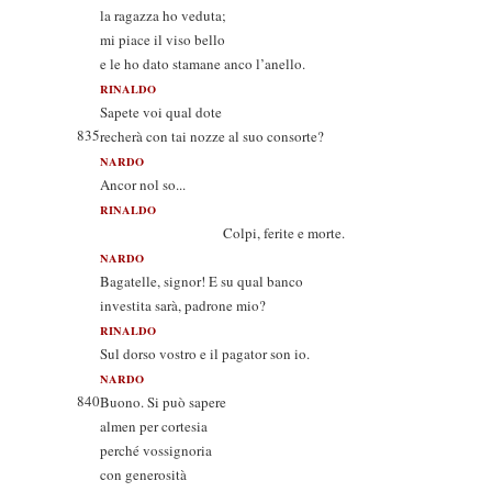
la ragazza ho veduta;
mi piace il viso bello
e le ho dato stamane anco l’anello.
RINALDO
Sapete voi qual dote
835
recherà con tai nozze al suo consorte?
NARDO
Ancor nol so...
RINALDO
Colpi, ferite e morte.
NARDO
Bagatelle, signor! E su qual banco
investita sarà, padrone mio?
RINALDO
Sul dorso vostro e il pagator son io.
NARDO
840
Buono. Si può sapere
almen per cortesia
perché vossignoria
con generosità