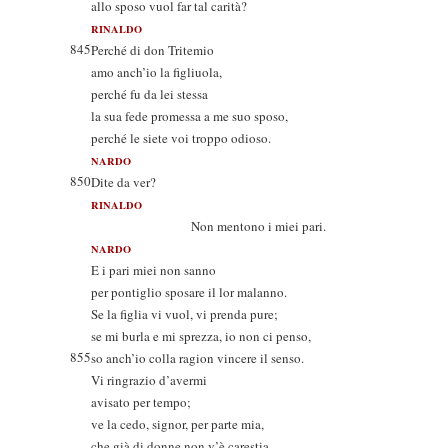
allo sposo vuol far tal carità?
RINALDO
845
Perché di don Tritemio
amo anch’io la figliuola,
perché fu da lei stessa
la sua fede promessa a me suo sposo,
perché le siete voi troppo odioso.
NARDO
850
Dite da ver?
RINALDO
Non mentono i miei pari.
NARDO
E i pari miei non sanno
per pontiglio sposare il lor malanno.
Se la figlia vi vuol, vi prenda pure;
se mi burla e mi sprezza, io non ci penso,
855
so anch’io colla ragion vincere il senso.
Vi ringrazio d’avermi
avisato per tempo;
ve la cedo, signor, per parte mia,
che già di donne non v’è carestia.