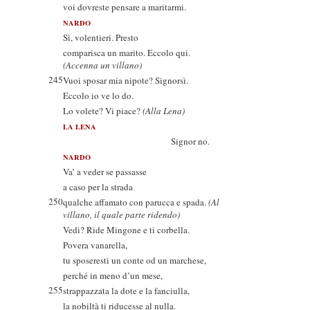
voi dovreste pensare a maritarmi.
NARDO
Sì, volentieri. Presto
comparisca un marito. Eccolo qui.
(Accenna un villano)
245
Vuoi sposar mia nipote? Signorsì.
Eccolo io ve lo do.
Lo volete? Vi piace?
(Alla Lena)
LA LENA
Signor no.
NARDO
Va’ a veder se passasse
a caso per la strada
250
qualche affamato con parucca e spada.
(Al
villano, il quale parte ridendo)
Vedi? Ride Mingone e ti corbella.
Povera vanarella,
tu sposeresti un conte od un marchese,
perché in meno d’un mese,
255
strappazzata la dote e la fanciulla,
la nobiltà ti riducesse al nulla.