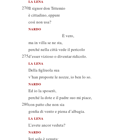
LA LENA
270
Il signor don Tritemio
è cittadino, eppure
così non usa?
NARDO
È vero,
ma in villa se ne sta,
perché nella città vede il pericolo
275
d’esser vizioso o diventar ridicolo.
LA LENA
Della figliuola sua
v’han proposte le nozze, io ben lo so.
NARDO
Ed io la sposerò,
perché la dote e il padre suo mi piace,
280
con patto che non sia
gonfia di vento e piena d’albagia.
LA LENA
L’avete ancor veduta?
NARDO
Ieri solo è venuta;