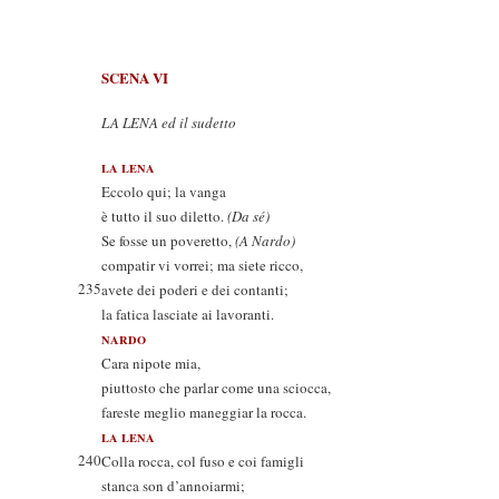
SCENA VI
LA LENA ed il sudetto
LA LENA
Eccolo qui; la vanga
è tutto il suo diletto.
(Da sé)
Se fosse un poveretto,
(A Nardo)
compatir vi vorrei; ma siete ricco,
235
avete dei poderi e dei contanti;
la fatica lasciate ai lavoranti.
NARDO
Cara nipote mia,
piuttosto che parlar come una sciocca,
fareste meglio maneggiar la rocca.
LA LENA
240
Colla rocca, col fuso e coi famigli
stanca son d’annoiarmi;