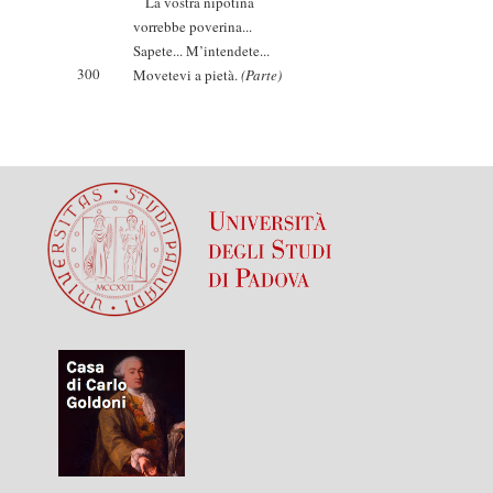
La vostra nipotina
vorrebbe poverina...
Sapete... M’intendete...
300
Movetevi a pietà.
(Parte)