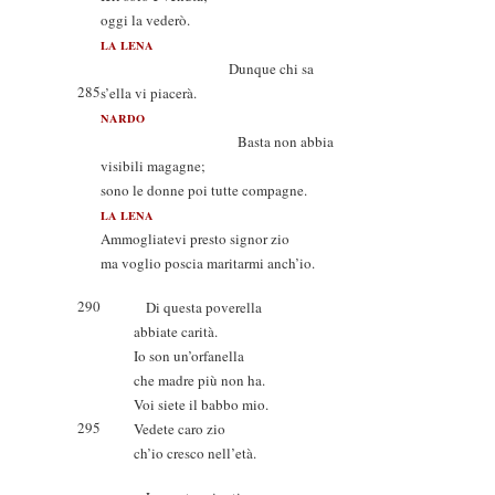
oggi la vederò.
LA LENA
Dunque chi sa
285
s’ella vi piacerà.
NARDO
Basta non abbia
visibili magagne;
sono le donne poi tutte compagne.
LA LENA
Ammogliatevi presto signor zio
ma voglio poscia maritarmi anch’io.
290
Di questa poverella
abbiate carità.
Io son un’orfanella
che madre più non ha.
Voi siete il babbo mio.
295
Vedete caro zio
ch’io cresco nell’età.