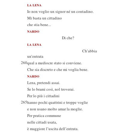
LA LENA
Io non voglio un signor né un contadino.
Mi basta un cittadino
che stia bene...
NARDO
Di che?
LA LENA
Ch’abbia
un’entrata
260
qual a mediocre stato si conviene.
Che sia discreto e che mi voglia bene.
NARDO
Lena, pretendi assai.
Se lo brami così, nol troverai.
Per lo più i cittadini
265
hanno pochi quattrini e troppe voglie
e non usano molto amar la moglie.
Per pratica commune
nelle cittadi usata,
è maggiore l’uscita dell’entrata.