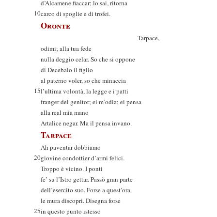
d’Alcamene fiaccar; lo sai, ritorna
10
carco di spoglie e di trofei.
Oronte
Tarpace,
odimi; alla tua fede
nulla deggio celar. So che si oppone
di Decebalo il figlio
al paterno voler, so che minaccia
15
l’ultima volontà, la legge e i patti
franger del genitor; ei m’odia; ei pensa
alla real mia mano
Artalice negar. Ma il pensa invano.
Tarpace
Ah paventar dobbiamo
20
giovine condottier d’armi felici.
Troppo è vicino. I ponti
fe’ su l’Istro gettar. Passò gran parte
dell’esercito suo. Forse a quest’ora
le mura discoprì. Disegna forse
25
in questo punto istesso