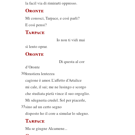
la facil via di rimirarti oppresso.
Oronte
Mi conosci, Tarpace, e così parli?
E così pensi?
Tarpace
Io non ti vidi mai
sì lento oprar.
Oronte
Di questa al cor
d’Oronte
30
forastiera lentezza
cagione è amor. L’affetto d’Artalice
mi cale, il sai; me ne lusingo e scorgo
che studiata pietà vince il suo orgoglio.
Mi sdegneria crudel. Sol per piacerle,
35
sino ad un certo segno
disposto ho il core a simular lo sdegno.
Tarpace
Ma se giugne Alcamene...