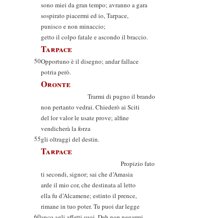
sono miei da gran tempo; avranno a gara
sospirato piacermi ed io, Tarpace,
punisco e non minaccio;
getto il colpo fatale e ascondo il braccio.
Tarpace
50
Opportuno è il disegno; andar fallace
potria però.
Oronte
Trarmi di pugno il brando
non pertanto vedrai. Chiederò ai Sciti
del lor valor le usate prove; alfine
vendicherà la forza
55
gli oltraggi del destin.
Tarpace
Propizio fato
ti secondi, signor; sai che d’Amasia
arde il mio cor, che destinata al letto
ella fu d’Alcamene; estinto il prence,
rimane in tuo poter. Tu puoi dar legge
60
anco agli affetti suoi. Deh non negarmi