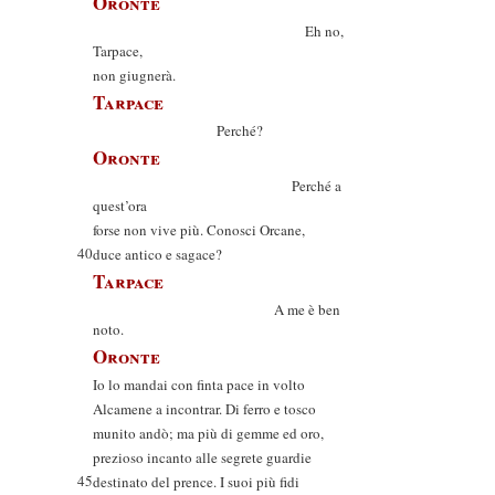
Oronte
Eh no,
Tarpace,
non giugnerà.
Tarpace
Perché?
Oronte
Perché a
quest’ora
forse non vive più. Conosci Orcane,
40
duce antico e sagace?
Tarpace
A me è ben
noto.
Oronte
Io lo mandai con finta pace in volto
Alcamene a incontrar. Di ferro e tosco
munito andò; ma più di gemme ed oro,
prezioso incanto alle segrete guardie
45
destinato del prence. I suoi più fidi