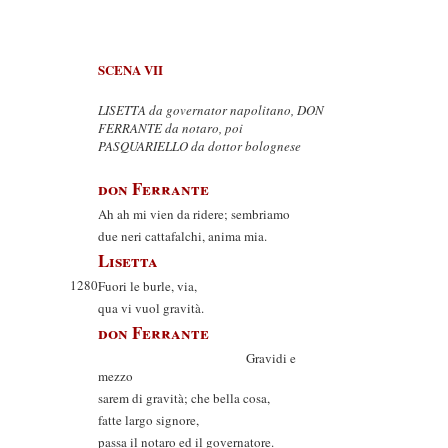
SCENA VII
LISETTA da governator napolitano, DON
FERRANTE da notaro, poi
PASQUARIELLO da dottor bolognese
don Ferrante
Ah ah mi vien da ridere; sembriamo
due neri cattafalchi, anima mia.
Lisetta
1280
Fuori le burle, via,
qua vi vuol gravità.
don Ferrante
Gravidi e
mezzo
sarem di gravità; che bella cosa,
fatte largo signore,
passa il notaro ed il governatore.