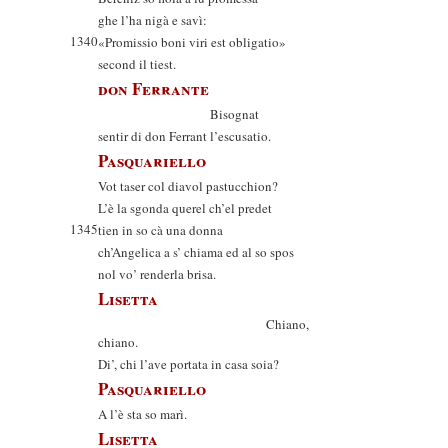
ghe l’ha nigà e savì:
1340
«Promissio boni viri est obligatio»
second il tiest.
don Ferrante
Bisognat
sentir di don Ferrant l’escusatio.
Pasquariello
Vot taser col diavol pastucchion?
L’è la sgonda querel ch’el predet
1345
tien in so cà una donna
ch’Angelica a s’ chiama ed al so spos
nol vo’ renderla brisa.
Lisetta
Chiano,
chiano.
Di’, chi l’ave portata in casa soia?
Pasquariello
A l’è sta so marì.
Lisetta