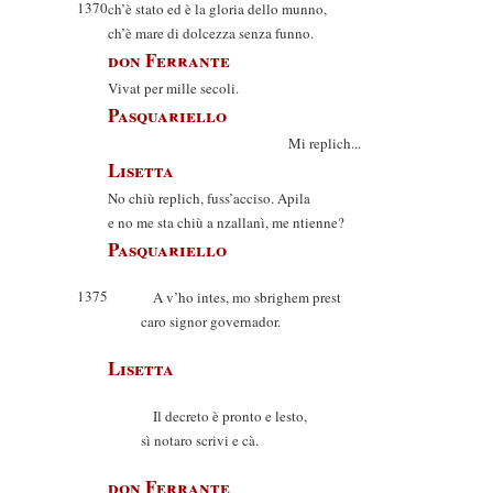
1370
ch’è stato ed è la gloria dello munno,
ch’è mare di dolcezza senza funno.
don Ferrante
Vivat per mille secoli.
Pasquariello
Mi replich...
Lisetta
No chiù replich, fuss’acciso. Apila
e no me sta chiù a nzallanì, me ntienne?
Pasquariello
1375
A v’ho intes, mo sbrighem prest
caro signor governador.
Lisetta
Il decreto è pronto e lesto,
sì notaro scrivi e cà.
don Ferrante