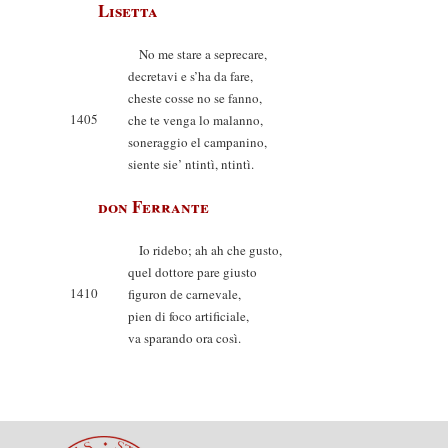
Lisetta
No me stare a seprecare,
decretavi e s’ha da fare,
cheste cosse no se fanno,
1405
che te venga lo malanno,
soneraggio el campanino,
siente sie’ ntintì, ntintì.
don Ferrante
Io ridebo; ah ah che gusto,
quel dottore pare giusto
1410
figuron de carnevale,
pien di foco artificiale,
va sparando ora così.