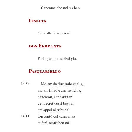
Cancaraz che nol va ben.
Lisetta
Oh mallora no parlé.
don Ferrante
Parla, parla io scrissi già.
Pasquariello
1395
Mo am da dire imbestialis,
mo am infad e am instichis,
cancaron, cancarunaz,
del decret cussì bestial
am appel al tribunal,
1400
ton tontò col campanaz
at farò sentir ben mi.