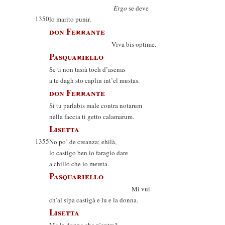
Ergo
se deve
1350
lo marito punir.
don Ferrante
Viva bis optime.
Pasquariello
Se ti non tasrà toch d’asenas
a te dagh sto caplin int’el mustas.
don Ferrante
Si tu parlabis male contra notarum
nella faccia ti getto calamarum.
Lisetta
1355
No po’ de creanza; ehilà,
lo castigo ben io faragio dare
a chillo che lo mereta.
Pasquariello
Mi vui
ch’al sipa castigà e lu e la donna.
Lisetta