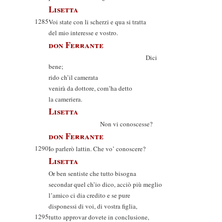
Lisetta
1285
Voi state con li scherzi e qua si tratta
del mio interesse e vostro.
don Ferrante
Dici
bene;
rido ch’il camerata
venirà da dottore, com’ha detto
la cameriera.
Lisetta
Non vi conoscesse?
don Ferrante
1290
Io parlerò lattin. Che vo’ conoscere?
Lisetta
Or ben sentiste che tutto bisogna
secondar quel ch’io dico, acciò più meglio
l’amico ci dia credito e se pure
disponessi di voi, di vostra figlia,
1295
tutto approvar dovete in conclusione,