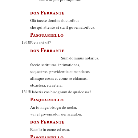
don Ferrante
Olà tacete domine doctoribus
che qui attento ci sta il governatoribus.
Pasquariello
1310
E vu chi sif?
don Ferrante
Sum dominus notarius,
faccio scritturas, intimationes,
sequestros, providentia et mandatos
aliasque cosas et come se chiamas,
etcaetera, etcaetera.
1315
Habetis vos bisognum de qualcosas?
Pasquariello
An io miga bisogn de nodar,
vui el governador sier scarafon.
don Ferrante
Eccolo in carne ed ossa.
Pasquariello