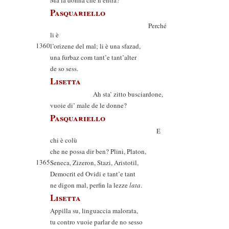
Ma la donna che n’entra?
Pasquariello
Perché
li è
1360
l’orizene del mal; li è una sfazad,
una furbaz com tant’e tant’alter
de so sess.
Lisetta
Ah sta’ zitto busciardone,
vuoie di’ male de le donne?
Pasquariello
E
chi è colù
che ne possa dir ben? Plini, Platon,
1365
Seneca, Zizeron, Stazi, Aristotil,
Democrit ed Ovidi e tant’e tant
ne digon mal, perfin la lezze
lata
.
Lisetta
Appilla su, linguaccia malorata,
tu contro vuoie parlar de no sesso