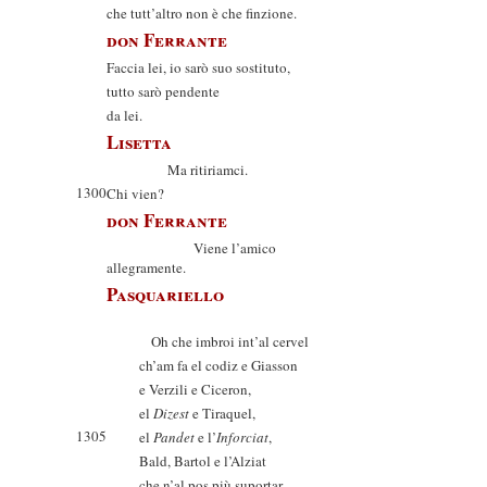
che tutt’altro non è che finzione.
don Ferrante
Faccia lei, io sarò suo sostituto,
tutto sarò pendente
da lei.
Lisetta
Ma ritiriamci.
1300
Chi vien?
don Ferrante
Viene l’amico
allegramente.
Pasquariello
Oh che imbroi int’al cervel
ch’am fa el codiz e Giasson
e Verzili e Ciceron,
el
Dizest
e Tiraquel,
1305
el
Pandet
e l’
Inforciat
,
Bald, Bartol e l’Alziat
che n’al pos più suportar.