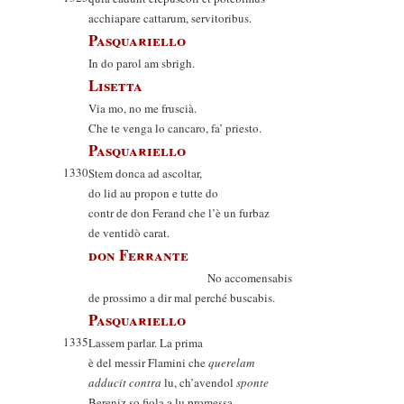
acchiapare cattarum, servitoribus.
Pasquariello
In do parol am sbrigh.
Lisetta
Via mo, no me fruscià.
Che te venga lo cancaro, fa’ priesto.
Pasquariello
1330
Stem donca ad ascoltar,
do lid au propon e tutte do
contr de don Ferand che l’è un furbaz
de ventidò carat.
don Ferrante
No accomensabis
de prossimo a dir mal perché buscabis.
Pasquariello
1335
Lassem parlar. La prima
è del messir Flamini che
querelam
adducit contra
lu, ch’avendol
sponte
Bereniz so fiola a lu promessa