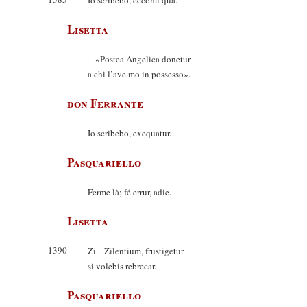
Io scribebo, eccomi qua.
Lisetta
«Postea Angelica donetur
a chi l’ave mo in possesso».
don Ferrante
Io scribebo, exequatur.
Pasquariello
Ferme là; fé errur, adie.
Lisetta
1390
Zi... Zilentium, frustigetur
si volebis rebrecar.
Pasquariello