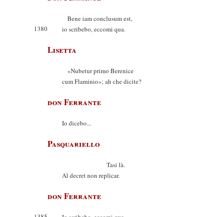
Bene iam conclusum est,
1380
io scribebo, eccomi qua.
Lisetta
«Nubetur primo Berenice
cum Flaminio»; ah che dicite?
don Ferrante
Io dicebo...
Pasquariello
Tasi là.
Al decret non replicar.
don Ferrante
1385