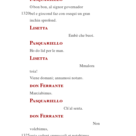
O bon bon, al signor governador
1320
bel e giocond faz con osequi un gran
inchin sprofond.
Lisetta
Embè che buoi.
Pasquariello
Ho do lid per le man.
Lisetta
Mmalora
toia!
Viene domani; annamosi notaro.
don Ferrante
Marciabimus.
Pasquariello
Ch’al senta.
don Ferrante
Non
volebimus,
1325
quia cadunt crepuscoli et potebimus