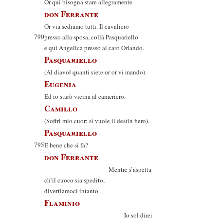
Or qui bisogna stare allegramente.
don Ferrante
Or via sediamo tutti. Il cavaliero
790
presso alla sposa, collà Pasquariello
e qui Angelica presso al caro Orlando.
Pasquariello
(Al diavol quanti siete or or vi mando).
Eugenia
Ed io starò vicina al cameriero.
Camillo
(Soffri mio cuor; sì vuole il destin fiero).
Pasquariello
795
E bene che si fa?
don Ferrante
Mentre s’aspetta
ch’il cuoco sia spedito,
divertiamoci intanto.
Flaminio
Io sol direi