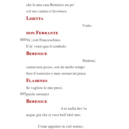
che la mia cara Berenice un po’
col suo cantar ci favorisce.
Lisetta
Certo.
don Ferrante
800
Va’, cori Franceschino.
E fa’ venir qua il cembalo.
Berenice
Perdoni;
cantar non posso, son da molto tempo
fuor d’esercizio e men suonar mi piace.
Flaminio
Se vaglion le mie preci,
805
puole onorarci.
Berenice
A te nulla dev’io
negar, già che sì vuoi bell’idol mio.
Come appunto in ciel sereno,