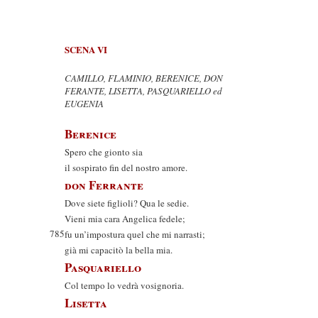
SCENA VI
CAMILLO, FLAMINIO, BERENICE, DON
FERANTE, LISETTA, PASQUARIELLO ed
EUGENIA
Berenice
Spero che gionto sia
il sospirato fin del nostro amore.
don Ferrante
Dove siete figlioli? Qua le sedie.
Vieni mia cara Angelica fedele;
785
fu un’impostura quel che mi narrasti;
già mi capacitò la bella mia.
Pasquariello
Col tempo lo vedrà vosignoria.
Lisetta