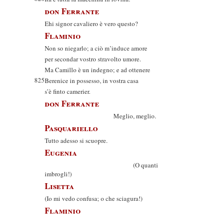
don Ferrante
Ehi signor cavaliero è vero questo?
Flaminio
Non so niegarlo; a ciò m’induce amore
per secondar vostro stravolto umore.
Ma Camillo è un indegno; e ad ottenere
825
Berenice in possesso, in vostra casa
s’è finto camerier.
don Ferrante
Meglio, meglio.
Pasquariello
Tutto adesso si scuopre.
Eugenia
(O quanti
imbrogli!)
Lisetta
(Io mi vedo confusa; o che sciagura!)
Flaminio