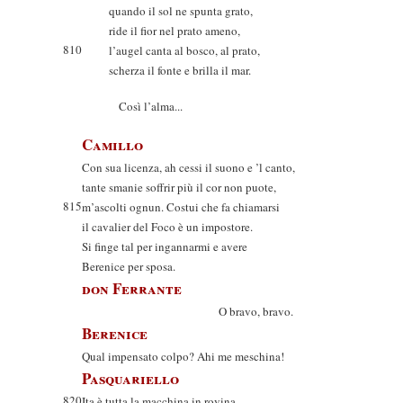
quando il sol ne spunta grato,
ride il fior nel prato ameno,
810
l’augel canta al bosco, al prato,
scherza il fonte e brilla il mar.
Così l’alma...
Camillo
Con sua licenza, ah cessi il suono e ’l canto,
tante smanie soffrir più il cor non puote,
815
m’ascolti ognun. Costui che fa chiamarsi
il cavalier del Foco è un impostore.
Si finge tal per ingannarmi e avere
Berenice per sposa.
don Ferrante
O bravo, bravo.
Berenice
Qual impensato colpo? Ahi me meschina!
Pasquariello
820
Ita è tutta la macchina in rovina.