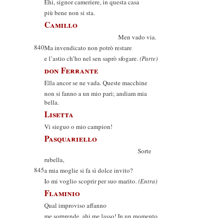
Ehi, signor cameriere, in questa casa
più bene non si sta.
Camillo
Men vado via.
840
Ma invendicato non potrò restare
e l’astio ch’ho nel sen saprò sfogare.
(Parte)
don Ferrante
Ella ancor se ne vada. Queste macchine
non si fanno a un mio pari; andiam mia
bella.
Lisetta
Vi sieguo o mio campion!
Pasquariello
Sorte
rubella,
845
a mia moglie si fa sì dolce invito?
Io mi voglio scoprir per suo marito.
(Entra)
Flaminio
Qual improviso affanno
me sorprende, ahi me lasso! In un momento