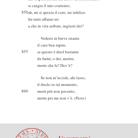
si cangia il mio contento;
850
ah, mi si spezza il core; un infelice
fra tanti affanni rei
a che in vita serbate, ingiusti dei?
Vedersi in breve istante
il caro ben rapire,
855
se questo è duol bastante
da farmi, o dei, morire,
morte che fa? Dov’è?
Se non m’uccide, ahi lasso,
il duolo in tal momento,
860
morir più non pavento,
morte per me non v’è.
(Parte)