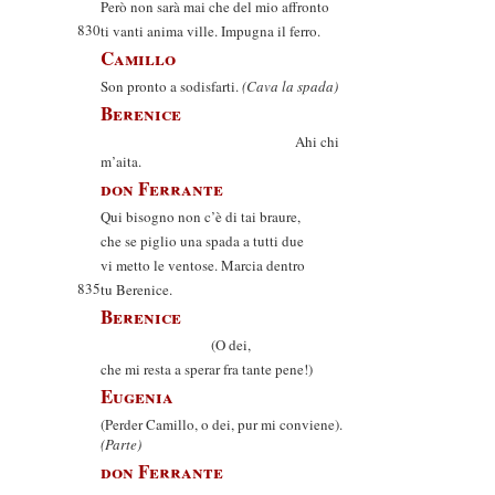
Però non sarà mai che del mio affronto
830
ti vanti anima ville. Impugna il ferro.
Camillo
Son pronto a sodisfarti.
(Cava la spada)
Berenice
Ahi chi
m’aita.
don Ferrante
Qui bisogno non c’è di tai braure,
che se piglio una spada a tutti due
vi metto le ventose. Marcia dentro
835
tu Berenice.
Berenice
(O dei,
che mi resta a sperar fra tante pene!)
Eugenia
(Perder Camillo, o dei, pur mi conviene).
(Parte)
don Ferrante