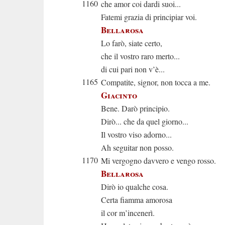
1160
che amor coi dardi suoi...
Fatemi grazia di principiar voi.
Bellarosa
Lo farò, siate certo,
che il vostro raro merto...
di cui pari non v’è...
1165
Compatite, signor, non tocca a me.
Giacinto
Bene. Darò principio.
Dirò... che da quel giorno...
Il vostro viso adorno...
Ah seguitar non posso.
1170
Mi vergogno davvero e vengo rosso.
Bellarosa
Dirò io qualche cosa.
Certa fiamma amorosa
il cor m’incenerì.