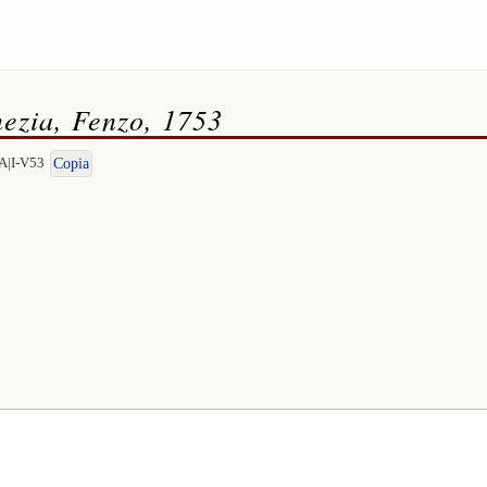
nezia, Fenzo, 1753
A|I-V53
Copia