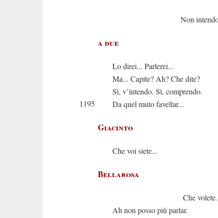
Non intendo..
a due
Lo direi... Parlerei...
Ma... Capite? Ah? Che dite?
Sì, v’intendo. Sì, comprendo.
1195
Da quel muto favellar...
Giacinto
Che voi siete...
Bellarosa
Che volete..
Ah non posso più parlar.