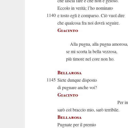
che lascia fare e che non è geloso.
Eccolo in verità; l’ho nominato
1140
e tosto egli è comparso. Ciò vuol dire
che qualcosa fra noi dovrà seguire.
Giacinto
Alla pugna, alla pugna amorosa
se mi scorta la bella vezzosa,
più timore nel core non ho.
Bellarosa
1145
Siete dunque disposto
di pugnare anche voi?
Giacinto
Per infallib
sarò col braccio mio, sarò terribile.
Bellarosa
Pugnate per il premio