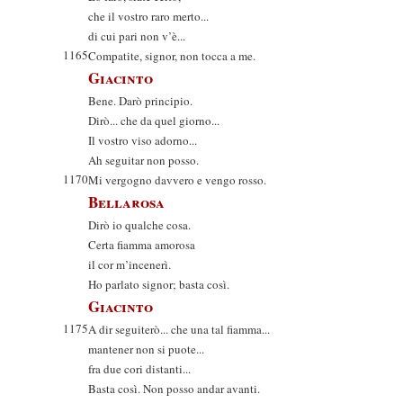
che il vostro raro merto...
di cui pari non v’è...
1165
Compatite, signor, non tocca a me.
Giacinto
Bene. Darò principio.
Dirò... che da quel giorno...
Il vostro viso adorno...
Ah seguitar non posso.
1170
Mi vergogno davvero e vengo rosso.
Bellarosa
Dirò io qualche cosa.
Certa fiamma amorosa
il cor m’incenerì.
Ho parlato signor; basta così.
Giacinto
1175
A dir seguiterò... che una tal fiamma...
mantener non si puote...
fra due cori distanti...
Basta così. Non posso andar avanti.