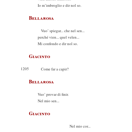
Io m’imbroglio e dir nol so.
Bellarosa
Vuo’ spiegar... che nel sen...
perché vien... quel velen...
Mi confondo e dir nol so.
Giacinto
1205
Come far a capir?
Bellarosa
Vuo’ provar di finir.
Nel mio sen...
Giacinto
Nel mio cor...