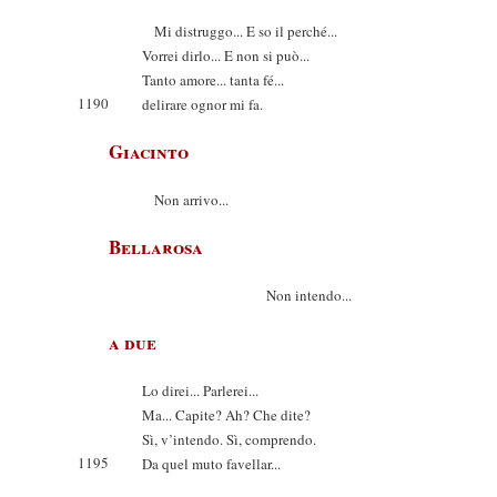
Mi distruggo... E so il perché...
Vorrei dirlo... E non si può...
Tanto amore... tanta fé...
1190
delirare ognor mi fa.
Giacinto
Non arrivo...
Bellarosa
Non intendo...
a due
Lo direi... Parlerei...
Ma... Capite? Ah? Che dite?
Sì, v’intendo. Sì, comprendo.
1195
Da quel muto favellar...