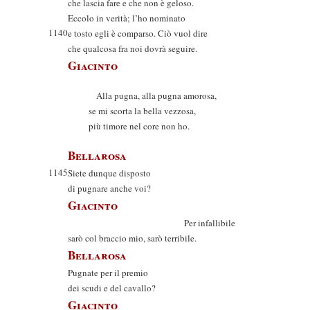
che lascia fare e che non è geloso.
Eccolo in verità; l’ho nominato
1140
e tosto egli è comparso. Ciò vuol dire
che qualcosa fra noi dovrà seguire.
Giacinto
Alla pugna, alla pugna amorosa,
se mi scorta la bella vezzosa,
più timore nel core non ho.
Bellarosa
1145
Siete dunque disposto
di pugnare anche voi?
Giacinto
Per infallibile
sarò col braccio mio, sarò terribile.
Bellarosa
Pugnate per il premio
dei scudi e del cavallo?
Giacinto