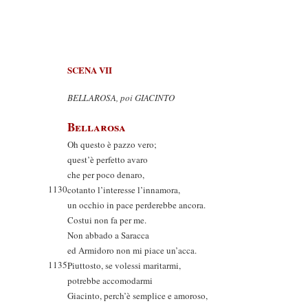
SCENA VII
BELLAROSA, poi GIACINTO
Bellarosa
Oh questo è pazzo vero;
quest’è perfetto avaro
che per poco denaro,
1130
cotanto l’interesse l’innamora,
un occhio in pace perderebbe ancora.
Costui non fa per me.
Non abbado a Saracca
ed Armidoro non mi piace un’acca.
1135
Piuttosto, se volessi maritarmi,
potrebbe accomodarmi
Giacinto, perch’è semplice e amoroso,