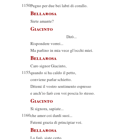
1150
Pugno per due bei labri di corallo.
Bellarosa
Siete amante?
Giacinto
Dirò...
Rispondere vorrei...
Ma parlino in mia vece gl’occhi miei.
Bellarosa
Caro signor Giacinto,
1155
quando si ha caldo il petto,
conviene parlar schietto.
Ditemi il vostro sentimento espresso
e anch’io farò con voi poscia lo stesso.
Giacinto
Sì signora, sapiate...
1160
che amor coi dardi suoi...
Fatemi grazia di principiar voi.
Bellarosa
Lo farò, siate certo,