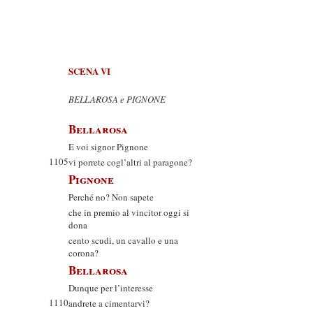
SCENA VI
BELLAROSA e PIGNONE
Bellarosa
E voi signor Pignone
1105
vi porrete cogl’altri al paragone?
Pignone
Perché no? Non sapete
che in premio al vincitor oggi si
dona
cento scudi, un cavallo e una
corona?
Bellarosa
Dunque per l’interesse
1110
andrete a cimentarvi?