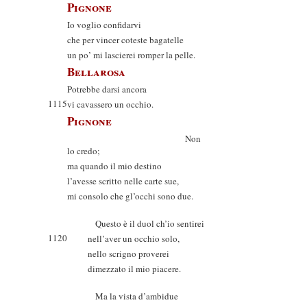
Pignone
Io voglio confidarvi
che per vincer coteste bagatelle
un po’ mi lascierei romper la pelle.
Bellarosa
Potrebbe darsi ancora
1115
vi cavassero un occhio.
Pignone
Non
lo credo;
ma quando il mio destino
l’avesse scritto nelle carte sue,
mi consolo che gl’occhi sono due.
Questo è il duol ch’io sentirei
1120
nell’aver un occhio solo,
nello scrigno proverei
dimezzato il mio piacere.
Ma la vista d’ambidue