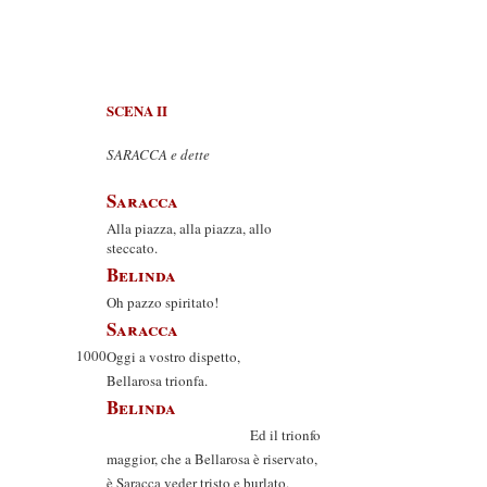
SCENA II
SARACCA e dette
Saracca
Alla piazza, alla piazza, allo
steccato.
Belinda
Oh pazzo spiritato!
Saracca
1000
Oggi a vostro dispetto,
Bellarosa trionfa.
Belinda
Ed il trionfo
maggior, che a Bellarosa è riservato,
è Saracca veder tristo e burlato.