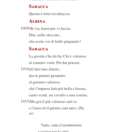
Saracca
Questa è tutta invidiaccia.
Albina
1005
Oh via, buon pro vi faccia.
Dite, nello steccato,
che avete voi di bello preparato?
Saracca
La giostra s’ha da far. Chi è valoroso
al cimento verrà. Per dar piacere
1010
all’idol mio diletto,
dar in premio prometto
al guerrier valoroso,
che l’impresa farà più bella e buona,
cento scudi, un cavallo e una corona.
1015
(Ma già il più valoroso sarò io
e l’onor ed il premio sarà mio).
(Da
sé)
Vada, vada il trombettiere
a suonar per la città.