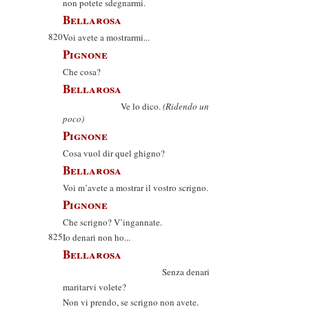
non potete sdegnarmi.
Bellarosa
820
Voi avete a mostrarmi...
Pignone
Che cosa?
Bellarosa
Ve lo dico.
(Ridendo un
poco)
Pignone
Cosa vuol dir quel ghigno?
Bellarosa
Voi m’avete a mostrar il vostro scrigno.
Pignone
Che scrigno? V’ingannate.
825
Io denari non ho...
Bellarosa
Senza denari
maritarvi volete?
Non vi prendo, se scrigno non avete.