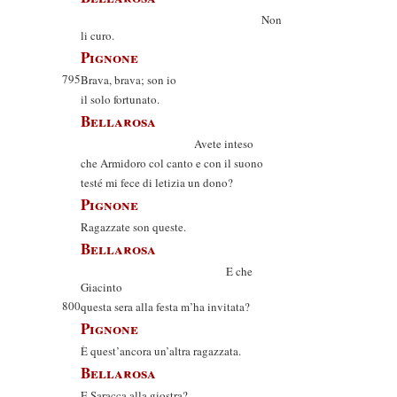
Non
li curo.
Pignone
795
Brava, brava; son io
il solo fortunato.
Bellarosa
Avete inteso
che Armidoro col canto e con il suono
testé mi fece di letizia un dono?
Pignone
Ragazzate son queste.
Bellarosa
E che
Giacinto
800
questa sera alla festa m’ha invitata?
Pignone
È quest’ancora un’altra ragazzata.
Bellarosa
E Saracca alla giostra?