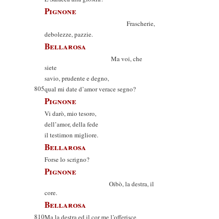
Pignone
Frascherie,
debolezze, pazzie.
Bellarosa
Ma voi, che
siete
savio, prudente e degno,
805
qual mi date d’amor verace segno?
Pignone
Vi darò, mio tesoro,
dell’amor, della fede
il testimon migliore.
Bellarosa
Forse lo scrigno?
Pignone
Oibò, la destra, il
core.
Bellarosa
810
Ma la destra ed il cor me l’offerisce