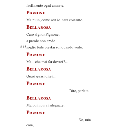
facilmente ogni amante.
Pignone
Ma niun, come son io, sarà costante.
Bellarosa
Caro signor Pignone,
a parole non credo;
815
soglio fede prestar sol quando vedo.
Pignone
Ma... che mai far dovrei?...
Bellarosa
Quasi quasi direi...
Pignone
Dite, parlate.
Bellarosa
Ma poi non vi sdegnate.
Pignone
No, mia
cara,