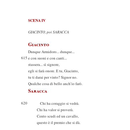
SCENA IV
GIACINTO, poi SARACCA
Giacinto
Dunque Armidoro... dunque...
615
e con suoni e con canti...
stassera... sì signore,
egli si farà onore. E tu, Giacinto,
tu ti darai per vinto? Signor no.
Qualche cosa di bello anch’io farò.
Saracca
620
Chi ha coraggio si vedrà.
Chi ha valor si proverà.
Cento scudi ed un cavallo,
questo è il premio che si dà.