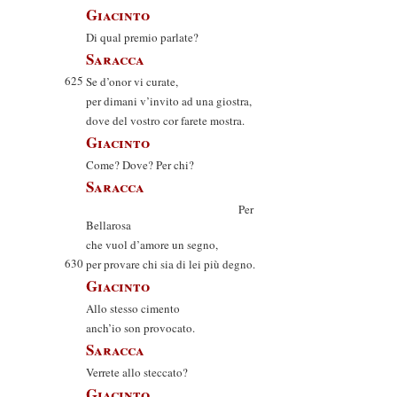
Giacinto
Di qual premio parlate?
Saracca
625
Se d’onor vi curate,
per dimani v’invito ad una giostra,
dove del vostro cor farete mostra.
Giacinto
Come? Dove? Per chi?
Saracca
Per
Bellarosa
che vuol d’amore un segno,
630
per provare chi sia di lei più degno.
Giacinto
Allo stesso cimento
anch’io son provocato.
Saracca
Verrete allo steccato?
Giacinto