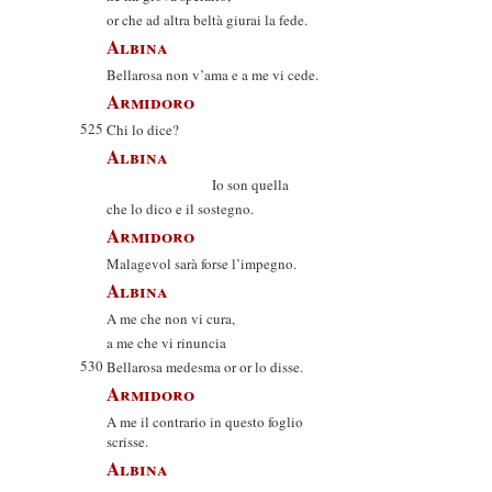
or che ad altra beltà giurai la fede.
Albina
Bellarosa non v’ama e a me vi cede.
Armidoro
525
Chi lo dice?
Albina
Io son quella
che lo dico e il sostegno.
Armidoro
Malagevol sarà forse l’impegno.
Albina
A me che non vi cura,
a me che vi rinuncia
530
Bellarosa medesma or or lo disse.
Armidoro
A me il contrario in questo foglio
scrisse.
Albina