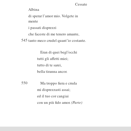
Cessate
Albina
di sperar l’amor mio. Volgete in
mente
i passati disprezzi
che faceste di me tenero amante,
545
tanto meco crudel quant’io costante.
Eran di quei begl’occhi
tutti gli affetti miei;
tutto di te sarei,
bella tiranna ancor.
550
Ma troppo fiera e cruda
mi disprezzasti assai;
ed il tuo cor cangiai
con un più fido amor.
(Parte)