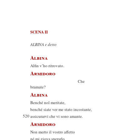
SCENA II
ALBINA e detto
Albina
Alfin v’ho ritrovato.
Armidoro
Che
bramate?
Albina
Benché nol meritate,
benché siate ver me stato incostante,
520
assicurarvi che vi sono amante.
Armidoro
Non merto il vostro affetto
né mi giova sperarlo,