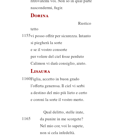
ritrovatemi voi. Non so in qual parte
nascondermi, fugir.
Dorina
Rustico
tetto
1155
vi posso offrir per sicurezza. Intanto
si piegherà la sorte
e se il vostro consorte
per volere del ciel fosse perduto
Calimon vi darà consiglio, aiuto.
Lisaura
1160
Figlia, accetto in buon grado
l’offerta generosa. Il ciel vi serbi
a destino del mio più lieto e certo
e coroni la sorte il vostro merto.
Qual delitto, stelle irate,
1165
da punire in me scorgete?
Nel mio cor, voi lo sapete,
non si cela infedeltà.