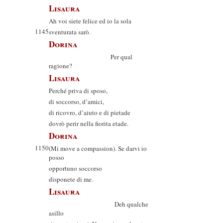
Lisaura
Ah voi siete felice ed io la sola
1145
sventurata sarò.
Dorina
Per qual
ragione?
Lisaura
Perché priva di sposo,
di soccorso, d’amici,
di ricovro, d’aiuto e di pietade
dovrò perir nella fiorita etade.
Dorina
1150
(Mi move a compassion). Se darvi io
posso
opportuno soccorso
disponete di me.
Lisaura
Deh qualche
asillo