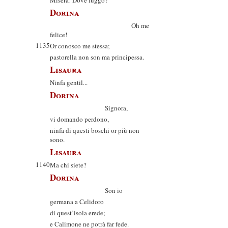
Misera! Dove fuggo?
Dorina
Oh me
felice!
1135
Or conosco me stessa;
pastorella non son ma principessa.
Lisaura
Ninfa gentil...
Dorina
Signora,
vi domando perdono,
ninfa di questi boschi or più non
sono.
Lisaura
1140
Ma chi siete?
Dorina
Son io
germana a Celidoro
di quest’isola erede;
e Calimone ne potrà far fede.