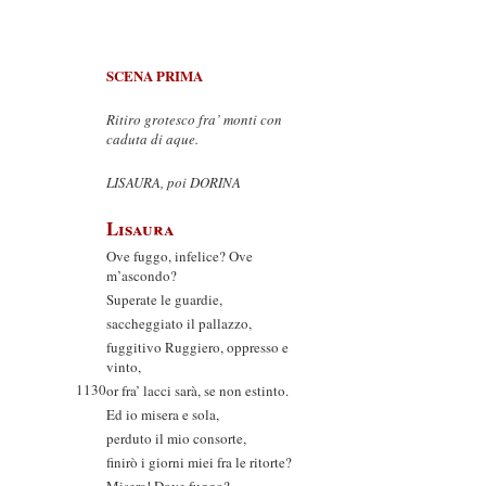
SCENA PRIMA
Ritiro grotesco fra’ monti con
caduta di aque.
LISAURA, poi DORINA
Lisaura
Ove fuggo, infelice? Ove
m’ascondo?
Superate le guardie,
saccheggiato il pallazzo,
fuggitivo Ruggiero, oppresso e
vinto,
1130
or fra’ lacci sarà, se non estinto.
Ed io misera e sola,
perduto il mio consorte,
finirò i giorni miei fra le ritorte?