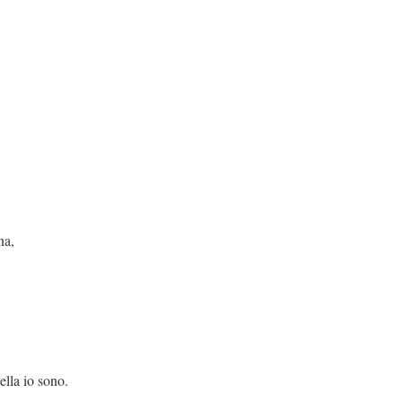
na,
sono.