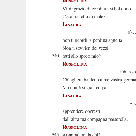
Ruspolina
Vi ringrazio di cor di un sì bel dono.
Cosa ho fatto di male?
Lisaura
Sfacciatell
non ti ricordi la perduta agnella!
Non ti sovvien dei vezzi
940
fatti allo sposo mio?
Ruspolina
Oh caso stra
Ch’egl’era ha detto a me vostro germa
Ma non è sì gran colpa.
Lisaura
A viver b
apprendere dovresti
dall’altra tua compagna pastorella.
Ruspolina
945
Apprendere da chi?