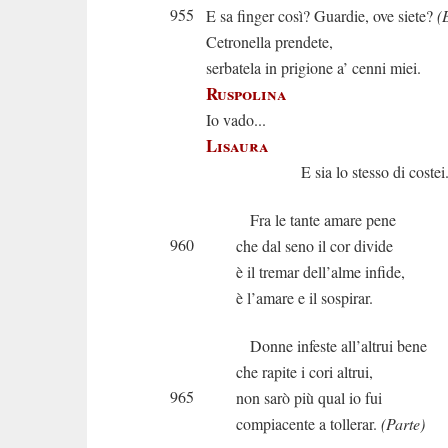
955
E sa finger così? Guardie, ove siete?
(
Cetronella prendete,
serbatela in prigione a’ cenni miei.
Ruspolina
Io vado...
Lisaura
E sia lo stesso di costei
Fra le tante amare pene
960
che dal seno il cor divide
è il tremar dell’alme infide,
è l’amare e il sospirar.
Donne infeste all’altrui bene
che rapite i cori altrui,
965
non sarò più qual io fui
compiacente a tollerar.
(Parte)