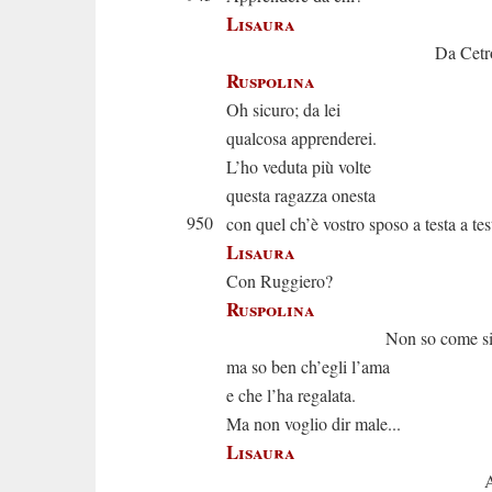
Lisaura
Da Cetronell
Ruspolina
Oh sicuro; da lei
qualcosa apprenderei.
L’ho veduta più volte
questa ragazza onesta
950
con quel ch’è vostro sposo a testa a tes
Lisaura
Con Ruggiero?
Ruspolina
Non so come si ch
ma so ben ch’egli l’ama
e che l’ha regalata.
Ma non voglio dir male...
Lisaura
Ah sceller