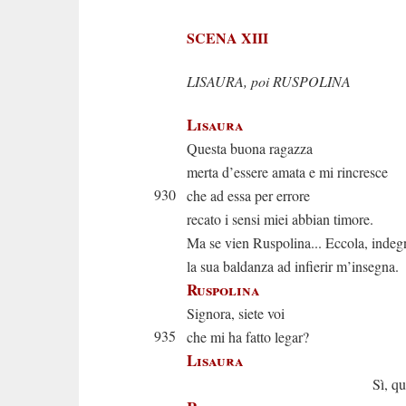
SCENA XIII
LISAURA, poi RUSPOLINA
Lisaura
Questa buona ragazza
merta d’essere amata e mi rincresce
930
che ad essa per errore
recato i sensi miei abbian timore.
Ma se vien Ruspolina... Eccola, indeg
la sua baldanza ad infierir m’insegna.
Ruspolina
Signora, siete voi
935
che mi ha fatto legar?
Lisaura
Sì, quella io 