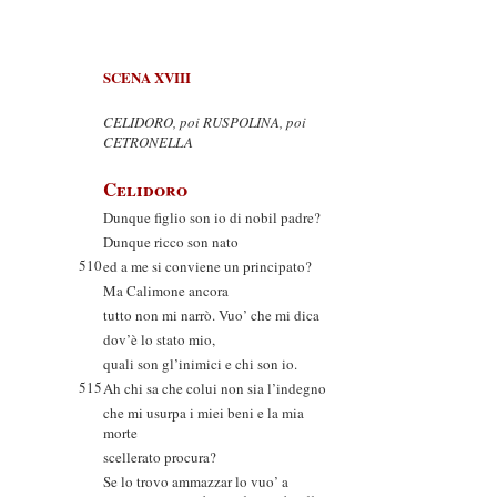
SCENA XVIII
CELIDORO, poi RUSPOLINA, poi
CETRONELLA
Celidoro
Dunque figlio son io di nobil padre?
Dunque ricco son nato
510
ed a me si conviene un principato?
Ma Calimone ancora
tutto non mi narrò. Vuo’ che mi dica
dov’è lo stato mio,
quali son gl’inimici e chi son io.
515
Ah chi sa che colui non sia l’indegno
che mi usurpa i miei beni e la mia
morte
scellerato procura?
Se lo trovo ammazzar lo vuo’ a