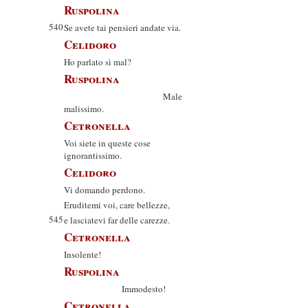
Ruspolina
540
Se avete tai pensieri andate via.
Celidoro
Ho parlato sì mal?
Ruspolina
Male
malissimo.
Cetronella
Voi siete in queste cose
ignorantissimo.
Celidoro
Vi domando perdono.
Eruditemi voi, care bellezze,
545
e lasciatevi far delle carezze.
Cetronella
Insolente!
Ruspolina
Immodesto!
Cetronella