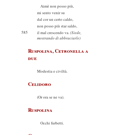
Aimè non posso più,
mi sento venir su
dal cor un certo caldo,
non posso più star saldo,
585
il mal crescendo va.
(Siede,
mostrando di abbraciarle)
Ruspolina, Cetronella a
due
Modestia e civiltà.
Celidoro
(Or ora se ne va).
Ruspolina
Occhi furbetti.