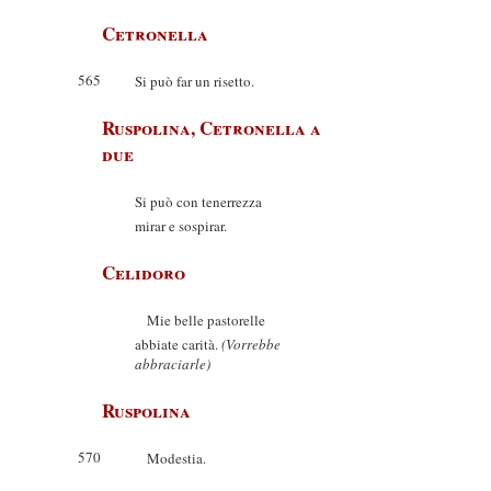
Cetronella
565
Si può far un risetto.
Ruspolina, Cetronella a
due
Si può con tenerrezza
mirar e sospirar.
Celidoro
Mie belle pastorelle
abbiate carità.
(Vorrebbe
abbraciarle)
Ruspolina
570
Modestia.