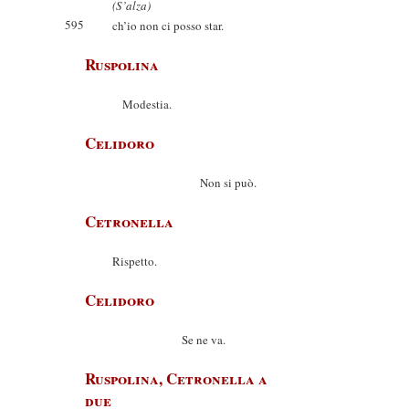
(S’alza)
595
ch’io non ci posso star.
Ruspolina
Modestia.
Celidoro
Non si può.
Cetronella
Rispetto.
Celidoro
Se ne va.
Ruspolina, Cetronella a
due