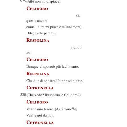
525
(Affé non mi dispiace).
Celidoro
(E
questa ancora
come l’altra mi piace e m’innamora).
Dite; avete parenti?
Ruspolina
Signor
no.
Celidoro
Dunque vi sposerò più facilmente.
Ruspolina
Che dite di sposare! Io non so niente.
Cetronella
530
(Che vedo? Ruspolina e Celidoro?)
Celidoro
Venite mio tesoro.
(A Cetronella)
Venite qui da noi.
Cetronella