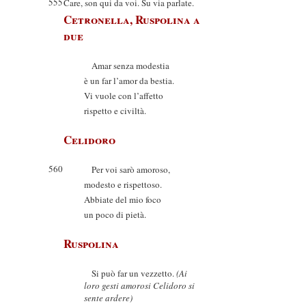
555
Care, son qui da voi. Su via parlate.
Cetronella, Ruspolina a
due
Amar senza modestia
è un far l’amor da bestia.
Vi vuole con l’affetto
rispetto e civiltà.
Celidoro
560
Per voi sarò amoroso,
modesto e rispettoso.
Abbiate del mio foco
un poco di pietà.
Ruspolina
Si può far un vezzetto.
(Ai
loro gesti amorosi Celidoro si
sente ardere)