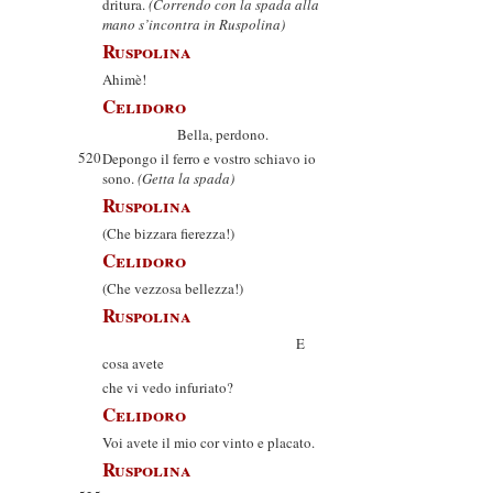
dritura.
(Correndo con la spada alla
mano s’incontra in Ruspolina)
Ruspolina
Ahimè!
Celidoro
Bella, perdono.
520
Depongo il ferro e vostro schiavo io
sono.
(Getta la spada)
Ruspolina
(Che bizzara fierezza!)
Celidoro
(Che vezzosa bellezza!)
Ruspolina
E
cosa avete
che vi vedo infuriato?
Celidoro
Voi avete il mio cor vinto e placato.
Ruspolina