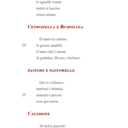
le agnelle tenere
nutrir si lascino
senza tremar.
Cetronella e Ruspolina
D’amor si cantino
20
le grazie amabili,
d’amor che l’anime
fa giubilar.
(Tuona e balena)
pastori e pastorelle
Giove collerico,
trattieni i fulmini,
25
armenti e pecore
non spaventar.
Calimone
Al dolce pascolo