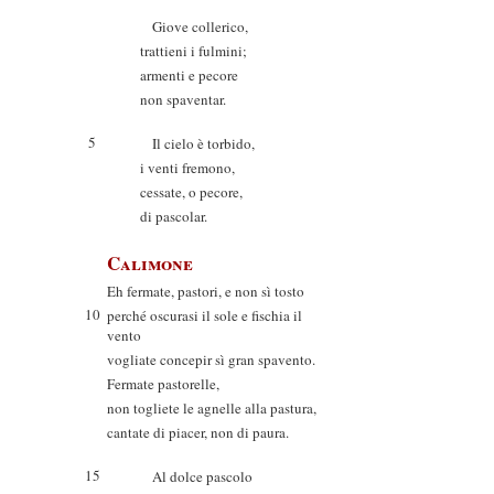
Giove collerico,
trattieni i fulmini;
armenti e pecore
non spaventar.
5
Il cielo è torbido,
i venti fremono,
cessate, o pecore,
di pascolar.
Calimone
Eh fermate, pastori, e non sì tosto
10
perché oscurasi il sole e fischia il
vento
vogliate concepir sì gran spavento.
Fermate pastorelle,
non togliete le agnelle alla pastura,
cantate di piacer, non di paura.
15
Al dolce pascolo