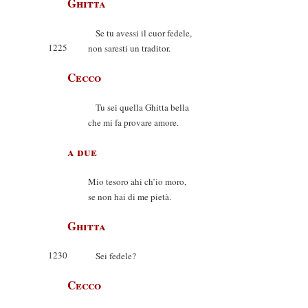
Ghitta
Se tu avessi il cuor fedele,
1225
non saresti un traditor.
Cecco
Tu sei quella Ghitta bella
che mi fa provare amore.
a due
Mio tesoro ahi ch’io moro,
se non hai di me pietà.
Ghitta
1230
Sei fedele?
Cecco