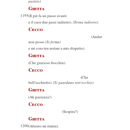
partire)
Ghitta
1195
(Il piè fa un passo avanti
e il cuor due passi indietro).
(Torna indietro)
Cecco
(Andar
non posso
(Si ferma)
e mi convien restare a mio dispetto).
Ghitta
(Che grazioso bocchin).
Cecco
(Che
bell’occhietto).
(Si guardano sott’occhio)
Ghitta
(Ah pazienza!)
Cecco
(Sospira?)
Ghitta
1200
(Attento mi rimira).