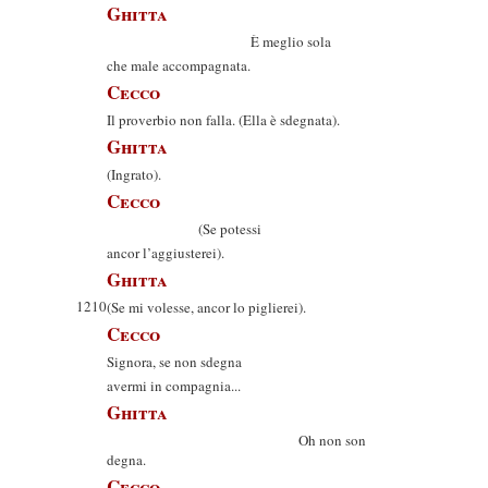
Ghitta
È meglio sola
che male accompagnata.
Cecco
Il proverbio non falla. (Ella è sdegnata).
Ghitta
(Ingrato).
Cecco
(Se potessi
ancor l’aggiusterei).
Ghitta
1210
(Se mi volesse, ancor lo piglierei).
Cecco
Signora, se non sdegna
avermi in compagnia...
Ghitta
Oh non son
degna.
Cecco