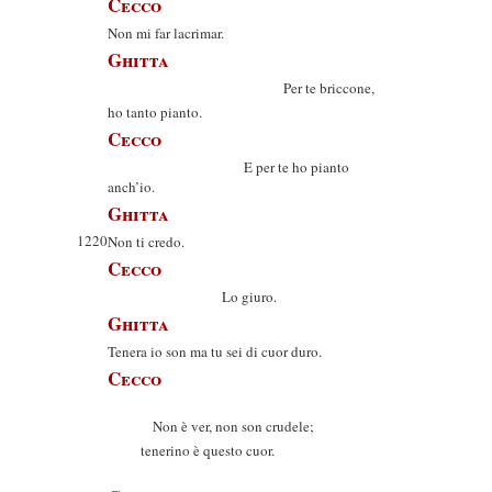
Cecco
Non mi far lacrimar.
Ghitta
Per te briccone,
ho tanto pianto.
Cecco
E per te ho pianto
anch’io.
Ghitta
1220
Non ti credo.
Cecco
Lo giuro.
Ghitta
Tenera io son ma tu sei di cuor duro.
Cecco
Non è ver, non son crudele;
tenerino è questo cuor.