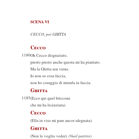
SCENA VI
CECCO, poi GHITTA
Cecco
1180
Oh Cecco disgraziato,
presto presto anche questa mi ha piantato.
Ma la Ghitta sen viene.
Io non so cosa faccia,
non ho coraggio di mirarla in faccia.
Ghitta
1185
(Ecco qui quel briccone
che mi ha licenziata).
Cecco
(Ella in viso mi pare ancor sdegnata).
Ghitta
(Non lo voglio veder).
(Vuol partire)