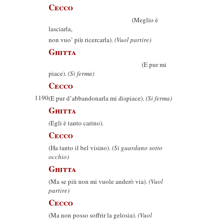
Cecco
(Meglio è
lasciarla,
non vuo’ più ricercarla).
(Vuol partire)
Ghitta
(E pur mi
piace).
(Si ferma)
Cecco
1190
(E pur d’abbandonarla mi dispiace).
(Si ferma)
Ghitta
(Egli è tanto carino).
Cecco
(Ha tanto il bel visino).
(Si guardano sotto
occhio)
Ghitta
(Ma se più non mi vuole anderò via).
(Vuol
partire)
Cecco
(Ma non posso soffrir la gelosia).
(Vuol