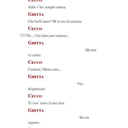
Alfin v’ho sempre amata.
Ghitta
Che bell’amor? M’avete licenziata.
Cecco
1215
Io... l’ho fatto per scherzo...
Ghitta
Oh non
vi credo.
Cecco
Credimi, Ghitta mia...
Ghitta
Via,
disgraziato.
Cecco
Ti vuo’ tutto il mio ben.
Ghitta
Sei un
ingrato.