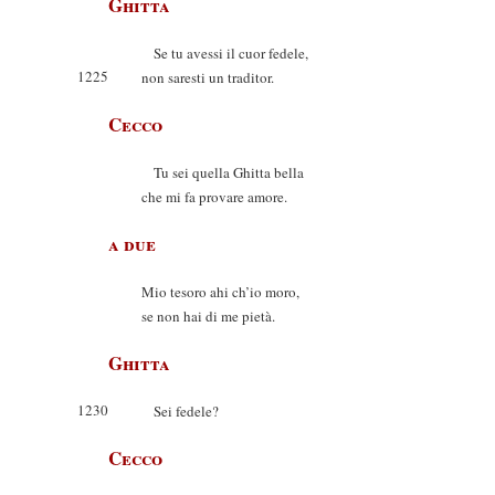
Ghitta
Se tu avessi il cuor fedele,
1225
non saresti un traditor.
Cecco
Tu sei quella Ghitta bella
che mi fa provare amore.
a due
Mio tesoro ahi ch’io moro,
se non hai di me pietà.
Ghitta
1230
Sei fedele?
Cecco