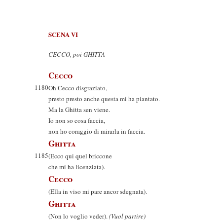
SCENA VI
CECCO, poi GHITTA
Cecco
1180
Oh Cecco disgraziato,
presto presto anche questa mi ha piantato.
Ma la Ghitta sen viene.
Io non so cosa faccia,
non ho coraggio di mirarla in faccia.
Ghitta
1185
(Ecco qui quel briccone
che mi ha licenziata).
Cecco
(Ella in viso mi pare ancor sdegnata).
Ghitta
(Non lo voglio veder).
(Vuol partire)