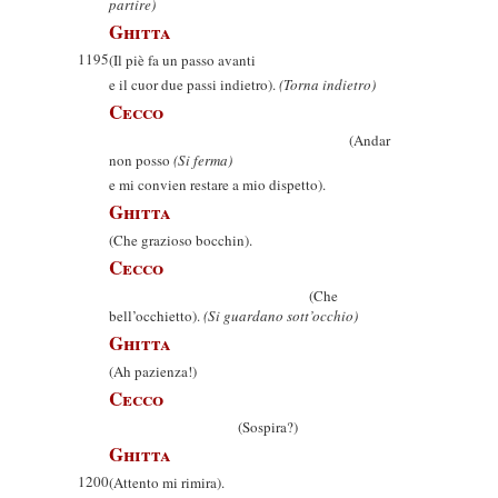
partire)
Ghitta
1195
(Il piè fa un passo avanti
e il cuor due passi indietro).
(Torna indietro)
Cecco
(Andar
non posso
(Si ferma)
e mi convien restare a mio dispetto).
Ghitta
(Che grazioso bocchin).
Cecco
(Che
bell’occhietto).
(Si guardano sott’occhio)
Ghitta
(Ah pazienza!)
Cecco
(Sospira?)
Ghitta
1200
(Attento mi rimira).