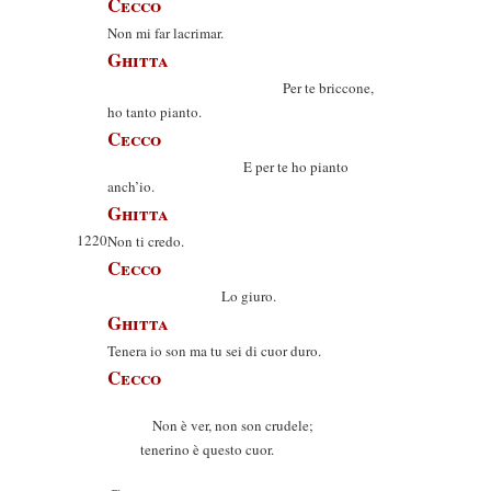
Cecco
Non mi far lacrimar.
Ghitta
Per te briccone,
ho tanto pianto.
Cecco
E per te ho pianto
anch’io.
Ghitta
1220
Non ti credo.
Cecco
Lo giuro.
Ghitta
Tenera io son ma tu sei di cuor duro.
Cecco
Non è ver, non son crudele;
tenerino è questo cuor.