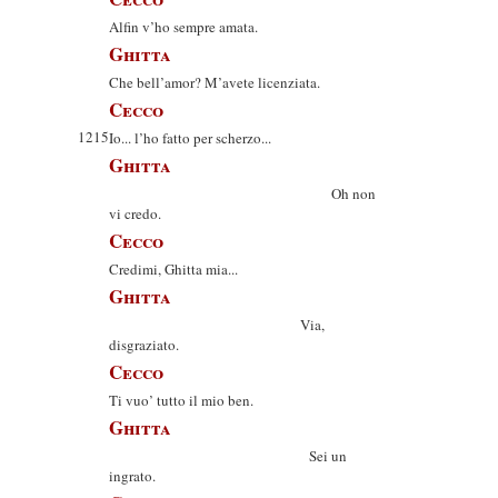
Alfin v’ho sempre amata.
Ghitta
Che bell’amor? M’avete licenziata.
Cecco
1215
Io... l’ho fatto per scherzo...
Ghitta
Oh non
vi credo.
Cecco
Credimi, Ghitta mia...
Ghitta
Via,
disgraziato.
Cecco
Ti vuo’ tutto il mio ben.
Ghitta
Sei un
ingrato.