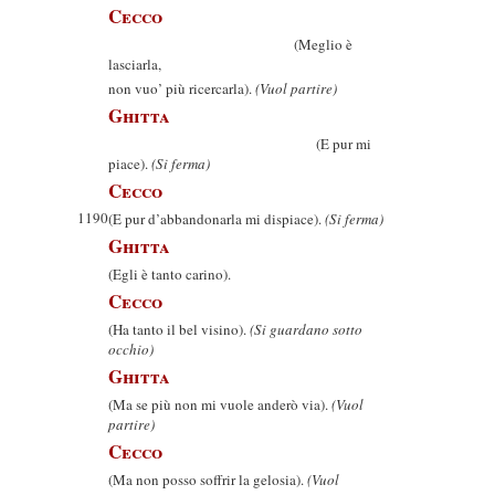
Cecco
(Meglio è
lasciarla,
non vuo’ più ricercarla).
(Vuol partire)
Ghitta
(E pur mi
piace).
(Si ferma)
Cecco
1190
(E pur d’abbandonarla mi dispiace).
(Si ferma)
Ghitta
(Egli è tanto carino).
Cecco
(Ha tanto il bel visino).
(Si guardano sotto
occhio)
Ghitta
(Ma se più non mi vuole anderò via).
(Vuol
partire)
Cecco
(Ma non posso soffrir la gelosia).
(Vuol