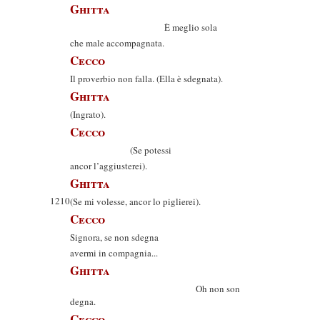
Ghitta
È meglio sola
che male accompagnata.
Cecco
Il proverbio non falla. (Ella è sdegnata).
Ghitta
(Ingrato).
Cecco
(Se potessi
ancor l’aggiusterei).
Ghitta
1210
(Se mi volesse, ancor lo piglierei).
Cecco
Signora, se non sdegna
avermi in compagnia...
Ghitta
Oh non son
degna.
Cecco