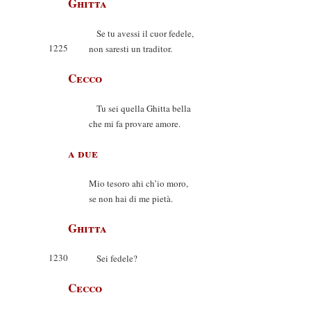
Ghitta
Se tu avessi il cuor fedele,
1225
non saresti un traditor.
Cecco
Tu sei quella Ghitta bella
che mi fa provare amore.
a due
Mio tesoro ahi ch’io moro,
se non hai di me pietà.
Ghitta
1230
Sei fedele?
Cecco