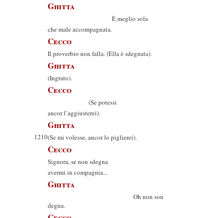
Ghitta
È meglio sola
che male accompagnata.
Cecco
Il proverbio non falla. (Ella è sdegnata).
Ghitta
(Ingrato).
Cecco
(Se potessi
ancor l’aggiusterei).
Ghitta
1210
(Se mi volesse, ancor lo piglierei).
Cecco
Signora, se non sdegna
avermi in compagnia...
Ghitta
Oh non son
degna.
Cecco