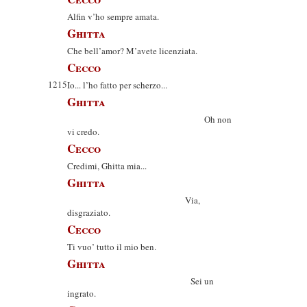
Alfin v’ho sempre amata.
Ghitta
Che bell’amor? M’avete licenziata.
Cecco
1215
Io... l’ho fatto per scherzo...
Ghitta
Oh non
vi credo.
Cecco
Credimi, Ghitta mia...
Ghitta
Via,
disgraziato.
Cecco
Ti vuo’ tutto il mio ben.
Ghitta
Sei un
ingrato.