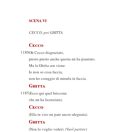
SCENA VI
CECCO, poi GHITTA
Cecco
1180
Oh Cecco disgraziato,
presto presto anche questa mi ha piantato.
Ma la Ghitta sen viene.
Io non so cosa faccia,
non ho coraggio di mirarla in faccia.
Ghitta
1185
(Ecco qui quel briccone
che mi ha licenziata).
Cecco
(Ella in viso mi pare ancor sdegnata).
Ghitta
(Non lo voglio veder).
(Vuol partire)