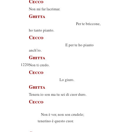
Cecco
Non mi far lacrimar.
Ghitta
Per te briccone,
ho tanto pianto.
Cecco
E per te ho pianto
anch’io.
Ghitta
1220
Non ti credo.
Cecco
Lo giuro.
Ghitta
Tenera io son ma tu sei di cuor duro.
Cecco
Non è ver, non son crudele;
tenerino è questo cuor.