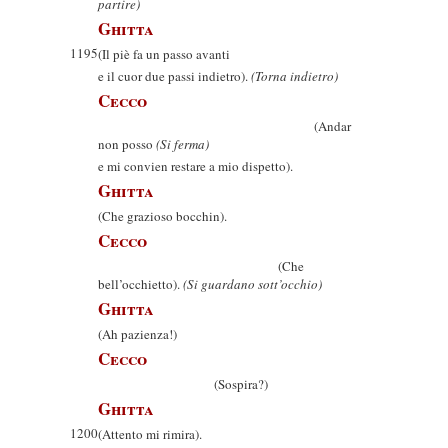
partire)
Ghitta
1195
(Il piè fa un passo avanti
e il cuor due passi indietro).
(Torna indietro)
Cecco
(Andar
non posso
(Si ferma)
e mi convien restare a mio dispetto).
Ghitta
(Che grazioso bocchin).
Cecco
(Che
bell’occhietto).
(Si guardano sott’occhio)
Ghitta
(Ah pazienza!)
Cecco
(Sospira?)
Ghitta
1200
(Attento mi rimira).