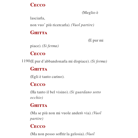
Cecco
(Meglio è
lasciarla,
non vuo’ più ricercarla).
(Vuol partire)
Ghitta
(E pur mi
piace).
(Si ferma)
Cecco
1190
(E pur d’abbandonarla mi dispiace).
(Si ferma)
Ghitta
(Egli è tanto carino).
Cecco
(Ha tanto il bel visino).
(Si guardano sotto
occhio)
Ghitta
(Ma se più non mi vuole anderò via).
(Vuol
partire)
Cecco
(Ma non posso soffrir la gelosia).
(Vuol