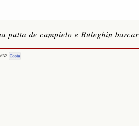
ina putta de campielo e Buleghin barcar
-M32
Copia