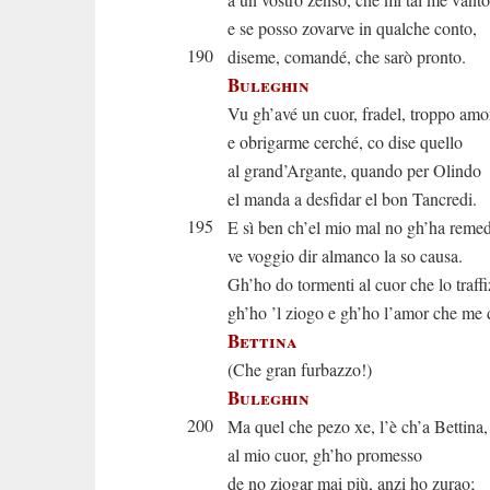
e se posso zovarve in qualche conto,
190
diseme, comandé, che sarò pronto.
Buleghin
Vu gh’avé un cuor, fradel, troppo am
e obrigarme cerché, co dise quello
al grand’Argante, quando per Olindo
el manda a desfidar el bon Tancredi.
195
E sì ben ch’el mio mal no gh’ha remed
ve voggio dir almanco la so causa.
Gh’ho do tormenti al cuor che lo traffi
gh’ho ’l ziogo e gh’ho l’amor che me
Bettina
(Che gran furbazzo!)
Buleghin
200
Ma quel che pezo xe, l’è ch’a Bettina,
al mio cuor, gh’ho promesso
de no ziogar mai più, anzi ho zurao;