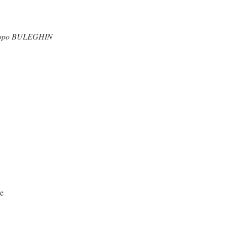
i dopo BULEGHIN
,
me