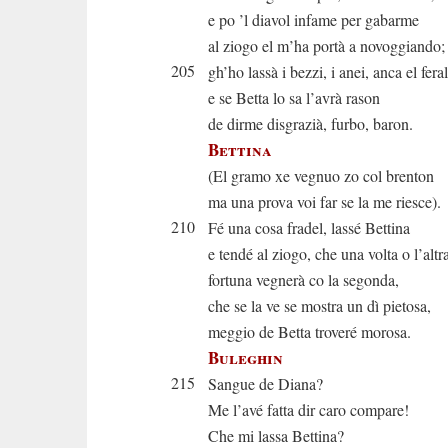
e po ’l diavol infame per gabarme
al ziogo el m’ha portà a novoggiando;
205
gh’ho lassà i bezzi, i anei, anca el feral
e se Betta lo sa l’avrà rason
de dirme disgrazià, furbo, baron.
Bettina
(El gramo xe vegnuo zo col brenton
ma una prova voi far se la me riesce).
210
Fé una cosa fradel, lassé Bettina
e tendé al ziogo, che una volta o l’altr
fortuna vegnerà co la segonda,
che se la ve se mostra un dì pietosa,
meggio de Betta troveré morosa.
Buleghin
215
Sangue de Diana?
Me l’avé fatta dir caro compare!
Che mi lassa Bettina?