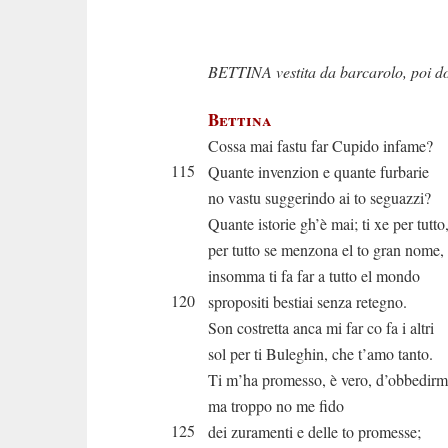
BETTINA vestita da barcarolo, po
Bettina
Cossa mai fastu far Cupido infame?
115
Quante invenzion e quante furbarie
no vastu suggerindo ai to seguazzi?
Quante istorie gh’è mai; ti xe per tutto
per tutto se menzona el to gran nome,
insomma ti fa far a tutto el mondo
120
spropositi bestiai senza retegno.
Son costretta anca mi far co fa i altri
sol per ti Buleghin, che t’amo tanto.
Ti m’ha promesso, è vero, d’obbedir
ma troppo no me fido
125
dei zuramenti e delle to promesse;