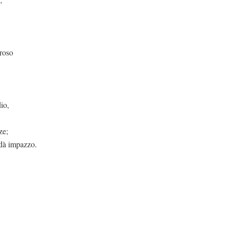
oroso
io,
ze;
 dà impazzo.