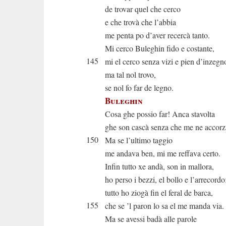
de trovar quel che cerco
e che trovà che l’abbia
me penta po d’aver recercà tanto.
Mi cerco Buleghin fido e costante,
145
mi el cerco senza vizi e pien d’inzegn
ma tal nol trovo,
se nol fo far de legno.
Buleghin
Cosa ghe possio far! Anca stavolta
ghe son cascà senza che me ne accorz
150
Ma se l’ultimo taggio
me andava ben, mi me reffava certo.
Infin tutto xe andà, son in mallora,
ho perso i bezzi, el bollo e l’arrecordo
tutto ho ziogà fin el feral de barca,
155
che se ’l paron lo sa el me manda via.
Ma se avessi badà alle parole