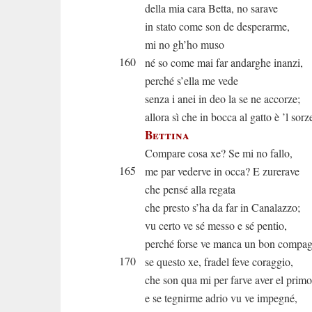
della mia cara Betta, no sarave
in stato come son de desperarme,
mi no gh’ho muso
160
né so come mai far andarghe inanzi,
perché s’ella me vede
senza i anei in deo la se ne accorze;
allora sì che in bocca al gatto è ’l sorz
Bettina
Compare cosa xe? Se mi no fallo,
165
me par vederve in occa? E zurerave
che pensé alla regata
che presto s’ha da far in Canalazzo;
vu certo ve sé messo e sé pentio,
perché forse ve manca un bon compa
170
se questo xe, fradel feve coraggio,
che son qua mi per farve aver el primo
e se tegnirme adrio vu ve impegné,