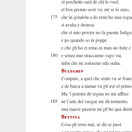
el porchetto sarà de chi lo vuol,
el bon premio avré vu, mi ve lo zuro,
175
che in gondola a do remi ho una voga
sì avalia e destesa
che el mio provier no fa gnente fadiga
e po quando so in poppe
e che gh’ho el remo in man sto forte e
180
e senza mai straccarme vago via,
infin che nu zonzemo alla stalia.
Buleghin
Compare, a quel che sento vu sé fran
e de barca a menar vu gh’avé el primo
Ma ’l pensier de regata no me afflize
185
né l’arte del vuogar me dà tormento,
una mazor passion mi gh’ho qua drent
Bettina
Cosa gh’aveu mai, se dir se puol
a un vostro zenso, che mi tal me vanto