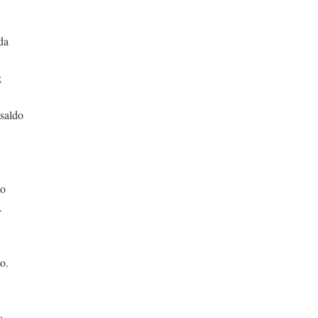
da
;
 saldo
co
.
o.
;