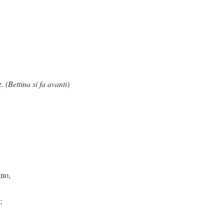
e.
(Bettina si fa avanti)
gno,
;