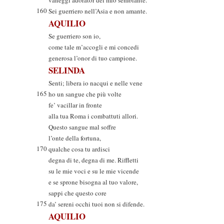
vaneggi adorator del mio sembiante.
160
Sei guerriero nell’Asia e non amante.
AQUILIO
Se guerriero son io,
come tale m’accogli e mi concedi
generosa l’onor di tuo campione.
SELINDA
Senti; libera io nacqui e nelle vene
165
ho un sangue che più volte
fe’ vacillar in fronte
alla tua Roma i combattuti allori.
Questo sangue mal soffre
l’onte della fortuna,
170
qualche cosa tu ardisci
degna di te, degna di me. Riffletti
su le mie voci e su le mie vicende
e se sprone bisogna al tuo valore,
sappi che questo core
175
da’ sereni occhi tuoi non si difende.
AQUILIO