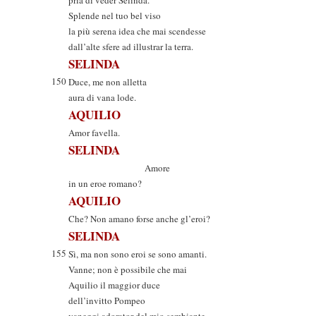
pria di veder Selinda.
Splende nel tuo bel viso
la più serena idea che mai scendesse
dall’alte sfere ad illustrar la terra.
SELINDA
150
Duce, me non alletta
aura di vana lode.
AQUILIO
Amor favella.
SELINDA
Amore
in un eroe romano?
AQUILIO
Che? Non amano forse anche gl’eroi?
SELINDA
155
Sì, ma non sono eroi se sono amanti.
Vanne; non è possibile che mai
Aquilio il maggior duce
dell’invitto Pompeo