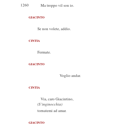
1260
Ma troppo vil son io.
GIACINTO
Se non volete, addio.
CINTIA
Fermate.
GIACINTO
Voglio andar.
CINTIA
Via, caro Giacintino,
(S’inginocchia)
tornatemi ad amar.
GIACINTO