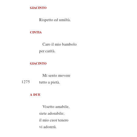
GIACINTO
Rispetto ed umiltà.
CINTIA
Caro il mio bambolo
per carità.
GIACINTO
Mi sento movere
1275
tutto a pietà.
A DUE
Visetto amabile,
siete adorabile;
il mio cuor tenero
vi adorerà.