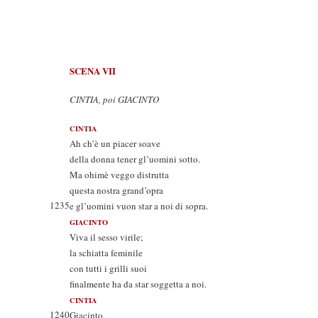
SCENA VII
CINTIA, poi GIACINTO
CINTIA
Ah ch’è un piacer soave
della donna tener gl’uomini sotto.
Ma ohimè veggo distrutta
questa nostra grand’opra
1235
e gl’uomini vuon star a noi di sopra.
GIACINTO
Viva il sesso virile;
la schiatta feminile
con tutti i grilli suoi
finalmente ha da star soggetta a noi.
CINTIA
1240
Giacinto.