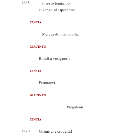
1265
Il sesso feminino
si venga ad ispecchiar.
CINTIA
Ma questo mai non fia.
GIACINTO
Bondì a vusignoria.
CINTIA
Fermatevi.
GIACINTO
Pregatemi.
CINTIA
1270
Ohimè che crudeltà!