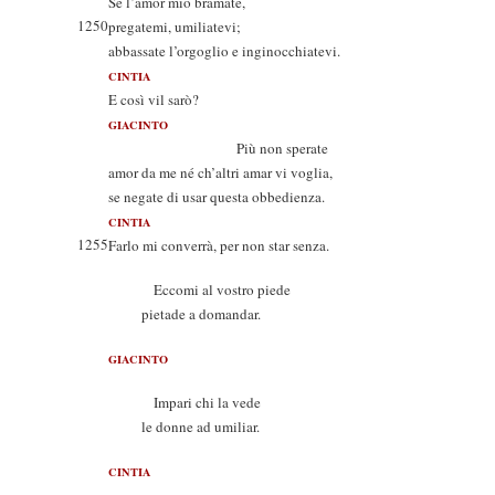
Se l’amor mio bramate,
1250
pregatemi, umiliatevi;
abbassate l’orgoglio e inginocchiatevi.
CINTIA
E così vil sarò?
GIACINTO
Più non sperate
amor da me né ch’altri amar vi voglia,
se negate di usar questa obbedienza.
CINTIA
1255
Farlo mi converrà, per non star senza.
Eccomi al vostro piede
pietade a domandar.
GIACINTO
Impari chi la vede
le donne ad umiliar.
CINTIA