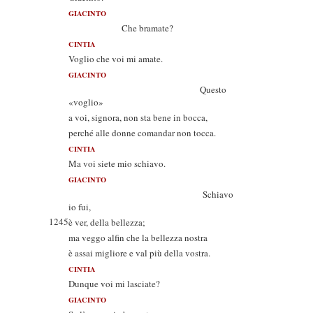
GIACINTO
Che bramate?
CINTIA
Voglio che voi mi amate.
GIACINTO
Questo
«voglio»
a voi, signora, non sta bene in bocca,
perché alle donne comandar non tocca.
CINTIA
Ma voi siete mio schiavo.
GIACINTO
Schiavo
io fui,
1245
è ver, della bellezza;
ma veggo alfin che la bellezza nostra
è assai migliore e val più della vostra.
CINTIA
Dunque voi mi lasciate?
GIACINTO