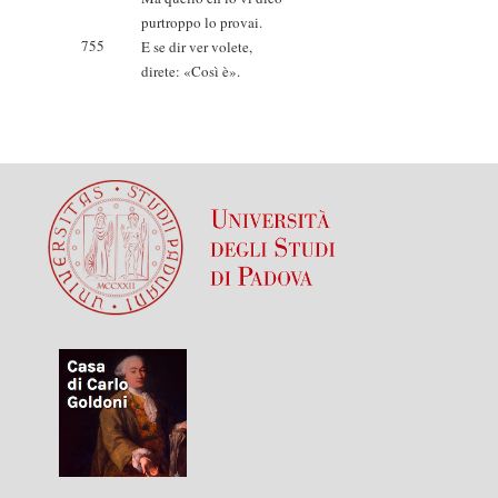
purtroppo lo provai.
755
E se dir ver volete,
direte: «Così è».