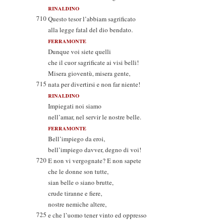
RINALDINO
710
Questo tesor l’abbiam sagrificato
alla legge fatal del dio bendato.
FERRAMONTE
Dunque voi siete quelli
che il cuor sagrificate ai visi belli!
Misera gioventù, misera gente,
715
nata per divertirsi e non far niente!
RINALDINO
Impiegati noi siamo
nell’amar, nel servir le nostre belle.
FERRAMONTE
Bell’impiego da eroi,
bell’impiego davver, degno di voi!
720
E non vi vergognate? E non sapete
che le donne son tutte,
sian belle o siano brutte,
crude tiranne e fiere,
nostre nemiche altere,
725
e che l’uomo tener vinto ed oppresso