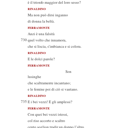
è il trionfo maggior del loro sesso?
RINALDINO
Ma non può dirsi inganno
di donna la beltà.
FERRAMONTE
Anzi è una falsità
730
quel volto che innamora,
che si liscia, s’imbianca e si colora.
RINALDINO
E le dolci parole?
FERRAMONTE
Son
lusinghe
che scaltramente incantano;
e le femine poi di ciò si vantano.
RINALDINO
735
E i bei vezzi! E gli amplessi?
FERRAMONTE
Con quei bei vezzi istessi,
col riso accorto e scaltro
cento soglion tradir un doppo l’altro.