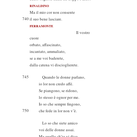
RINALDINO
Ma il mio cor non consente
740
il suo bene lasciare.
FERRAMONTE
Il vostro
cuore
orbato, affascinato,
incantato, ammaliato,
se a me voi baderete,
dalla catena vi discioglierete.
745
Quando le donne parlano,
io lor non credo affé.
Se piangono, se ridono,
lo stesso è ognor per me.
Io so che sempre fingono,
750
che fede in lor non v’è.
Lo so che siete amico
voi delle donne assai.
Ma quello ch’io vi dico