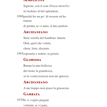
Signore, con il core
(Senza mirarlo)
m’inchino al bel splendore,
1060
perché ho un po’ di rossore ed ho
timore
di perder, se vi miro, il mio pudore.
Arcifanfano
Siete sorella del bambino Amore.
Orsù, quel che volete,
chete, liete, discrete,
1065
esponete e sedete, se potete.
Gloriosa
Brama la mia bellezza
del trono la grandezza,
se la vostra rozezza non mi sprezza.
Arcifanfano
A me troppo non piace la grassezza.
Garbata
1070
Io vi voglio pregare
volermi, se vi pare,