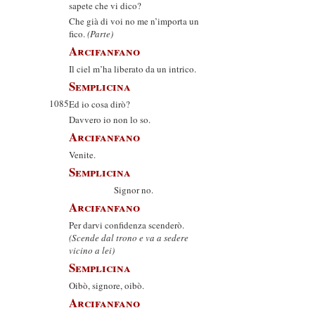
sapete che vi dico?
Che già di voi no me n’importa un
fico.
(Parte)
Arcifanfano
Il ciel m’ha liberato da un intrico.
Semplicina
1085
Ed io cosa dirò?
Davvero io non lo so.
Arcifanfano
Venite.
Semplicina
Signor no.
Arcifanfano
Per darvi confidenza scenderò.
(Scende dal trono e va a sedere
vicino a lei)
Semplicina
Oibò, signore, oibò.
Arcifanfano