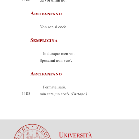
da voi dirmi no.
Arcifanfano
Non son sì cocò.
Semplicina
Io dunque men vo.
Sposarmi non vuo’.
Arcifanfano
Fermate, sarò,
1105
mia cara, un cocò.
(Partono)