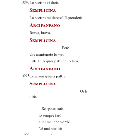
1090
Lo scettro vi darò.
Semplicina
Lo scettro mi darete? Il prenderò.
Arcifanfano
Brava, brava.
Semplicina
Però,
che mantenete io vuo’
tutti, tutti quei patti ch’io farò.
Arcifanfano
1095
Cosa son questi patti?
Semplicina
Or li
dirò.
Se sposa sarò,
io sempre farò
quel mai che vorrò!
Né mai sentirò
1100