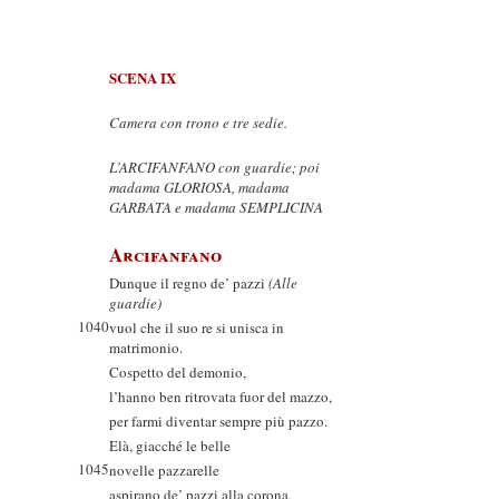
SCENA IX
Camera con trono e tre sedie.
L’ARCIFANFANO con guardie; poi
madama GLORIOSA, madama
GARBATA e madama SEMPLICINA
Arcifanfano
Dunque il regno de’ pazzi
(Alle
guardie)
1040
vuol che il suo re si unisca in
matrimonio.
Cospetto del demonio,
l’hanno ben ritrovata fuor del mazzo,
per farmi diventar sempre più pazzo.
Elà, giacché le belle
1045
novelle pazzarelle
aspirano de’ pazzi alla corona,