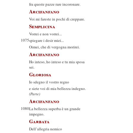
fra queste pazze rare incoronare.
Arcifanfano
Voi mi fareste in pochi dì creppare.
Semplicina
Vorrei e non vorrei...
1075
spiegare i desir miei...
Oimei, che di vergogna morirei.
Arcifanfano
Ho inteso, ho inteso e tu mia sposa
sei.
Gloriosa
Io sdegno il vostro regno
e siete voi di mia bellezza indegno.
(Parte)
Arcifanfano
1080
La bellezza superba è un grande
impegno.
Garbata
Dell’allegria nemico