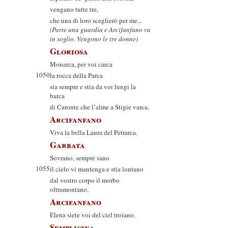
vengano tutte tre,
che una di loro sceglierò per me...
(Parte una guardia e Arcifanfano va
in soglio. Vengono le tre donne)
Gloriosa
Monarca, per voi carca
1050
la rocca della Parca
sia sempre e stia da voi lungi la
barca
di Caronte che l’alme a Stigie varca.
Arcifanfano
Viva la bella Laura del Petrarca.
Garbata
Sovrano, sempre sano
1055
il cielo vi mantenga e stia lontano
dal vostro corpo il morbo
oltramontano.
Arcifanfano
Elena siete voi del ciel troiano.
Semplicina