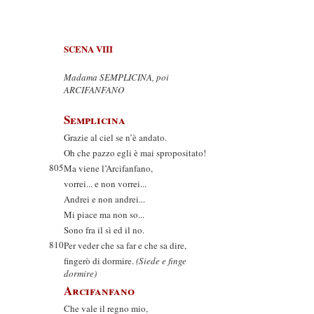
SCENA VIII
Madama SEMPLICINA, poi
ARCIFANFANO
Semplicina
Grazie al ciel se n’è andato.
Oh che pazzo egli è mai spropositato!
805
Ma viene l’Arcifanfano,
vorrei... e non vorrei...
Andrei e non andrei...
Mi piace ma non so...
Sono fra il sì ed il no.
810
Per veder che sa far e che sa dire,
fingerò di dormire.
(Siede e finge
dormire)
Arcifanfano
Che vale il regno mio,