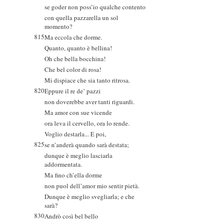
se goder non poss’io qualche contento
con quella pazzarella un sol
momento?
815
Ma eccola che dorme.
Quanto, quanto è bellina!
Oh che bella bocchina!
Che bel color di rosa!
Mi dispiace che sia tanto ritrosa.
820
Eppure il re de’ pazzi
non doverebbe aver tanti riguardi.
Ma amor con sue vicende
ora leva il cervello, ora lo rende.
Voglio destarla... E poi,
825
se n’anderà quando sarà destata;
dunque è meglio lasciarla
addormentata.
Ma fino ch’ella dorme
non puol dell’amor mio sentir pietà.
Dunque è meglio svegliarla; e che
sarà?
830
Andrò così bel bello